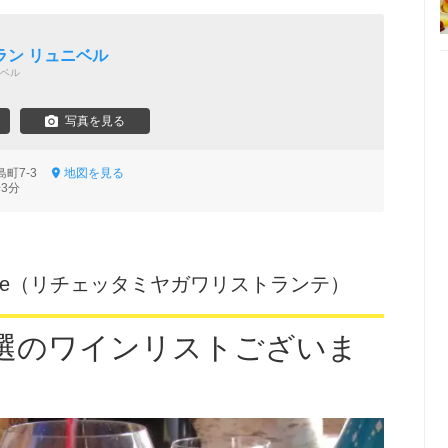
ラン リュニベル
ベル
写真を見る
島町7-3
地図を見る
3分
Ristrante（リチェッタミヤガワリストランテ）
選のワインリストございま