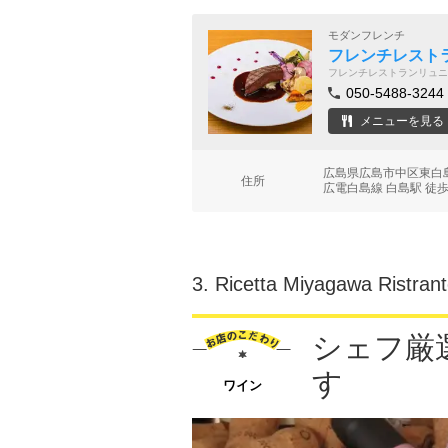
モダンフレンチ
フレンチレスト
フレンチレストランリュニ
050-5488-3244
メニューを見る
広島県広島市中区東白
住所
広電白島線 白島駅 徒歩
3.
Ricetta Miyagawa 
シェフ厳
す
ワイン