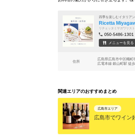
四季を楽しむイタリア
Ricetta Mi
リチェッタミヤガワリスト
050-5486-1301
メニューを見る
広島県広島市中区幟町8
住所
広電本線 銀山町駅 徒歩
関連エリアのおすすめまとめ
広島市エリア
広島市でワイン