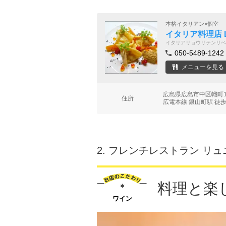
本格イタリアン×個室
イタリア料理店 L
イタリアリョウリテンリベ
050-5489-1242
メニューを見る
広島県広島市中区幟町10
住所
広電本線 銀山町駅 徒歩
2.
フレンチレストラン リュ
料理と楽
ワイン