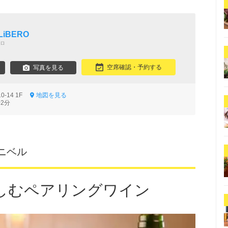
iBERO
ロ
空席確認・予約する
写真を見る
-14 1F
地図を見る
2分
ニベル
しむペアリングワイン