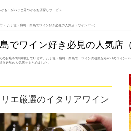
いかも！がパッと見つかるお店探しサービス
市
八丁堀・幟町・白島でワイン好き必見の人気店（ワインバー）
島でワイン好き必見の人気店（
めのお店を3件掲載しています。八丁堀・幟町・白島で「ワインの種類ならno.1のワイン
好き必見の人気店をまとめました。
ムリエ厳選のイタリアワイン