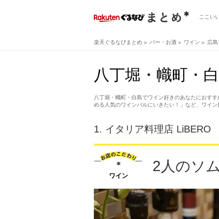
ここい
楽天ぐるなびまとめ
バー・お酒
ワイン
広島
八丁堀・幟町・白
八丁堀・幟町・白島でワイン好きのあなたにおすす
める人気のワインバルにいきたい！」など、ワイン
1.
イタリア料理店 LiBERO
2人のソ
ワイン