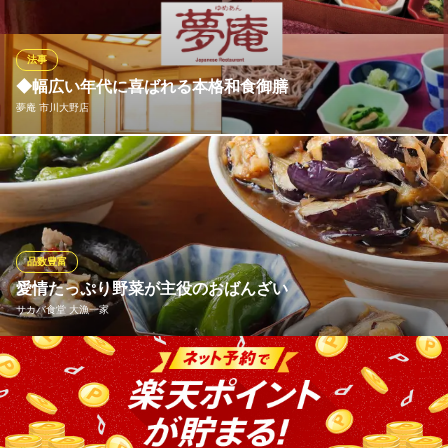
時間が延長+値引きと、ダブルでお得です！旬の食材を使った本格
和食をお楽し
法事
和食‐場‐冠 本八幡店
◆幅広い年代に喜ばれる本格和食御膳
和食&居酒屋
夢庵 市川大野店
ＪＲ総武線本八幡駅 徒歩2分
千葉県市川市八幡2-14-6
お子様からご年配の方まで、皆様が美味しく召し上がれる多彩な
メニューが自慢です。お刺身、天ぷら、煮物など、伝統的な和食
をバランスよく盛り込んだ御膳は、ハレの日のお食事にも相応し
い華やかさ。素材の持ち味を活かした優しい味わいで、皆様をお
もてなしいたします。
品数豊富
愛情たっぷり野菜が主役のおばんざい
夢庵 市川大野店
サカバ食堂 大漁一家
ファミリーレストラン
ＪＲ武蔵野線船橋法典駅 徒歩20分
千葉県市川市北方町4-1463-1
毎日ご来店いただいてもご満足いただけるよう、メニューは常時6
5品以上ご用意しております。地域に根ざした店作りを心がけ、食
材は野菜や貝類など地元産のものを積極的に仕入れています。千
葉・市川で農家を営む「朝倉くん」が丹精込めて育てた野菜は、