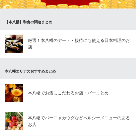
日替わりのおばんざいに。野菜が主役の絶品つまみです。
サカバ食堂 大漁一家
【本八幡】和食の関連まとめ
大漁刺盛りの海鮮居酒屋
ＪＲ総武線本八幡駅 徒歩1分
千葉県市川市八幡2-15-17 菊池愛甲共同ビル 1F
厳選！本八幡のデート・接待にも使える日本料理のお
店
本八幡エリアのおすすめまとめ
本八幡でお酒にこだわるお店・バーまとめ
本八幡でバーニャカウダなどヘルシーメニューのある
お店