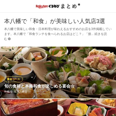
本八幡で「和食」が美味しい人気店3選
本八幡で美味しい和食・日本料理が味わえるおすすめのお店を3件掲載してい
ます。本八幡で「和食ランチを食べられるお店はどこ？」「接
続きを読
む
宴会コース
旬の食材と本格和食が楽しめる宴会☆
和食‐場‐冠 本八幡店
通常【2時間飲み放題付き5500円（税込）】のところ、ぐるなび
限定で【2.5時間飲み放題付き4,890円（税込）】に！！飲み放題