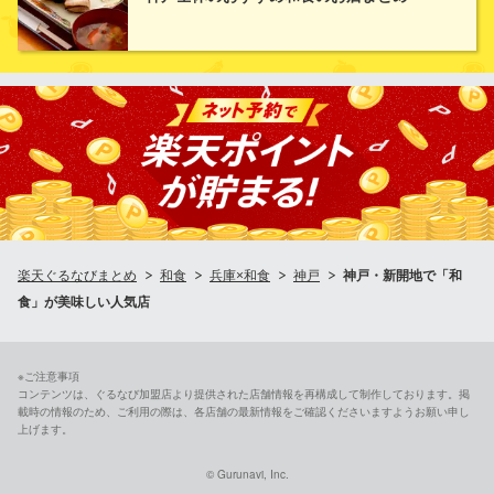
ています。「冷やし手作り豆富」はその美味しさを存分に感じる
ことができます。
個室空間 湯葉豆腐料理 千年の宴 神戸駅前店
豆腐海鮮料理個室居酒屋
ＪＲ神戸線神戸駅北口 徒歩2分
兵庫県神戸市中央区多聞通3-3-1 神戸アークプラザビルB1
楽天ぐるなびまとめ
和食
兵庫×和食
神戸
神戸・新開地で「和
食」が美味しい人気店
※ご注意事項
コンテンツは、ぐるなび加盟店より提供された店舗情報を再構成して制作しております。掲
載時の情報のため、ご利用の際は、各店舗の最新情報をご確認くださいますようお願い申し
上げます。
© Gurunavi, Inc.