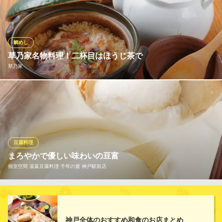
で気軽に堪能！鹿児島県産の「茶美豚」や佐賀県産の「赤鶏」を
はじめ、旬に応じた厳選食材を、熟練職人が特製の衣＆油でカラ
ッと揚げていきます。辛くない口当たりに仕上げた、秘伝のソー
スをたっぷり付けてどうぞ。もちろん、二度づけ禁止ですよ☆
鯛めし
草乃家名物料理！二杯目はほうじ茶で
大阪 串かつ 小だるま JR神戸駅前店
草乃家
串カツ全国のB級グルメ
ＪＲ神戸線神戸駅北口 徒歩1分
兵庫県神戸市中央区相生町4-3-1
鯛の頭や腹骨を使い、鯛からの旨みを引き出しながら、厚手の土
鍋で炊き上げる鯛飯は、草乃家自慢の一品です。 絶妙な味付けと
火加減は、料理人の腕の見せどころ。ふっくらと炊きあがったご
飯には、昆布やかつお、鯛の旨みがしっかりと染み込んでいま
す。 お越しいただいたお客様の大半に御注文いただいておりま
豆腐料理
す！
まろやかで優しい味わいの豆富
個室空間 湯葉豆腐料理 千年の宴 神戸駅前店
草乃家
旬の和創作料理
「青森オオスズ大豆」「秋田リュウホウ大豆」、二つの国産大豆
ＪＲ東海道・山陽本線神戸駅 徒歩2分
兵庫県神戸市中央区栄町通7-1-10 エクセレンス西元町1F
の旨味から生まれた豊かな味わい。ミネラル分を含んだ「藻塩に
がり」を加えることで二つの国産大豆本来の旨味を更に引きだし
神戸全体のおすすめ和食のお店まとめ