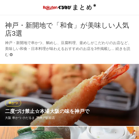
神戸・新開地で「和食」が美味しい人気
店3選
神戸・新開地で串かつ、鯛めし、豆腐料理、釜めしがこだわりのお店など、
美味しい和食・日本料理が味わえるおすすめのお店を3件掲載し
続きを読
む
串かつ
二度づけ禁止☆本場大阪の味を神戸で
大阪 串かつ 小だるま JR神戸駅前店
1本80円～♪なにわのソウルフード、大阪名物の串カツを神戸駅前