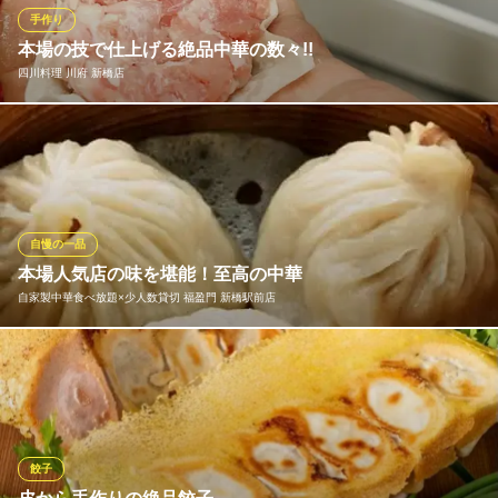
ダック中華名菜コース、今プラス500円で3時間飲み放題にできま
手作り
す。
本場の技で仕上げる絶品中華の数々!!
四川料理 川府 新橋店
京華茶楼 新橋店 ～四川料理と広々個室～
中華食べ放題飲み放題
当店の料理は全て、素材の仕入れから行い、仕込みから仕上げま
都営三田線内幸町駅 徒歩3分
東京都港区西新橋1-12-6 西山興業 西新橋ビル2F
で一貫して手作り！既成品をそのままの形でお出しするようなメ
ニューは一切ございません。本場の技と文化を熟知した料理人た
ちが、食・味に敏感な日本人の繊細な舌を納得させられるように
日々鍛錬。手作りならではの、素材味生かした逸品をお愉しみ頂
自慢の一品
けます♪
本場人気店の味を堪能！至高の中華
自家製中華食べ放題×少人数貸切 福盈門 新橋駅前店
四川料理 川府 新橋店
新橋 本格四川料理
中国の人気店で修業したシェフが作る本場を堪能できる中華料
都営三田線内幸町駅A3番出口 徒歩3分
東京都港区西新橋2-4-2 西新橋安田ユニオンビルB1
理。 オーダーが入ってから手作りの種類豊富な『小籠包』や『餃
子』は必食！毎日一つ一つを手作りでご提供しております。アツ
アツの肉汁が溢れ出す最高の一品をぜひお楽しみください。
餃子
自家製中華食べ放題×少人数貸切 福盈門 新橋駅前店