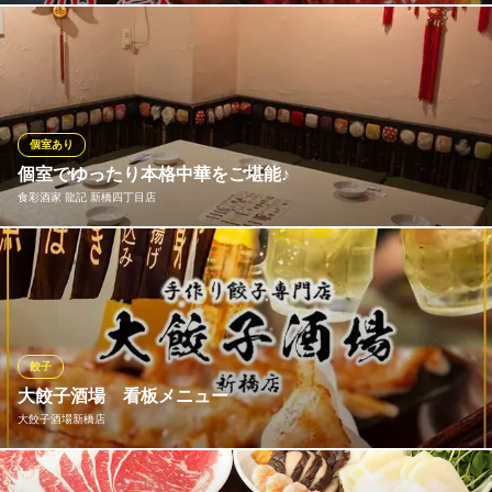
「中国料理 盤古殿 新橋店」の北京ダックは日本で数少ない自家製
釜焼き。一羽セット15,180円(税込・サービズ別)でお楽しみ頂け
ます。焼き上がった北京ダックをお客様の目の前で華麗に捌くパ
フォーマンス（別途オプション）も！お手軽な2人前セット2,948
(税込・サービス料別)。お子様連れでも楽しめる、空間とお料理を
個室あり
ご用意
個室でゆったり本格中華をご堪能♪
食彩酒家 龍記 新橋四丁目店
個室中華とフカヒレ 盤古殿 新橋店
フカヒレと個室中華
お仲間とゆっくり美味しい本格中華を楽しんでみませんか？個室
ＪＲ新橋駅 徒歩2分
東京都港区新橋1-2-6 2F
は10～15名様に最適！他のお客様を気にせず仲間だけで食べ＆飲
み放題コース等でお食事を満喫出来ます！各種宴会やご接待で個
室は人気を頂いてます。空き状況に関してはお気軽に当店へお問
い合わせ下さい★皆様のご来店をスタッフ一同心よりお待ちして
餃子
おります♪
大餃子酒場 看板メニュー
大餃子酒場新橋店
食彩酒家 龍記 新橋四丁目店
食べ放題＆香港料理
当店自慢の焼き餃子は、心を込めて手作り。皮から丁寧に仕上
ＪＲ新橋駅烏森口 徒歩3分