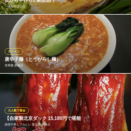
皮から手作りの絶品餃子
食べ飲み放題・個室宴会
一味玲玲はなれ
ＪＲ新橋駅 徒歩1分
東京都港区新橋2-16-1 ニュー新橋ビルB1-42
名物餃子の食べ放題を含むボリューム満点のコースが4,500円から
と、新橋の一等地ながら高い満足度を誇ります。北京ダックセッ
トは、皮だけでなく肉の炒め物や骨スープまで一羽を余さず楽し
めるフルセット形式。この充実度でこの価格は、まさに驚きの連
続です
タンメン
唐辛子麺（とうがらし麺）
一味玲玲はなれ
美華園 新橋店
新橋 餃子 居酒屋
ＪＲ新橋駅 徒歩2分
東京都港区新橋3-16-8 B1有限会社エムエービルド
超人気担々麺につぐ美華園オススメの第２段！ 特製コチジャン
と赤唐辛子のたまらなく辛～い 絶品麺（美華園スタイル） 1500
円
美華園 新橋店
大人数で宴会
中国料理
【自家製北京ダック 15,180円で堪能
ＪＲ新橋駅 徒歩1分
個室中華とフカヒレ 盤古殿 新橋店
東京都港区新橋2丁目東口地下街1号 ウィング新橋