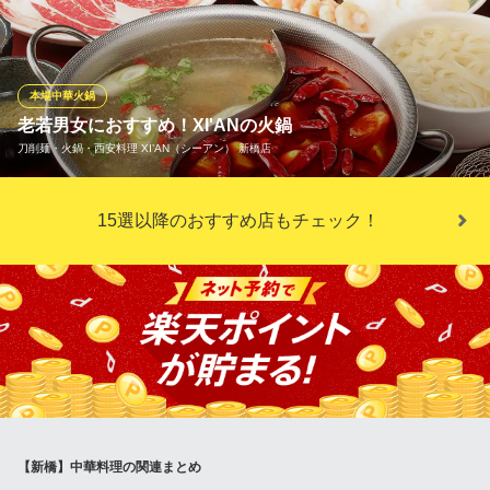
東京都港区新橋4-24-10 アソルティ新橋ビル1F
げ、外は香ばしくカリッと、噛むほどに広がるジューシーな肉汁
が絶品の逸品です。厳選された素材と独自のレシピが織りなす美
味しさを、どうぞお楽しみください。一度食べれば虜になる味わ
い、ぜひご堪能いただけます。 絶品自家製餃子
本場中華火鍋
老若男女におすすめ！XI'ANの火鍋
大餃子酒場新橋店
刀削麺・火鍋・西安料理 XI’AN（シーアン） 新橋店
餃子酒場 貸切
ＪＲ新橋駅 徒歩1分
東京都港区新橋2-16-1 ニュー新橋ビルB1
多様なスパイスや素材が複雑に絡み合って創りだすその味は、火
15選以降のおすすめ店もチェック！
鍋でなければ味わうことができない旨味と中毒性を持ちあわせ大
人気！お肉や海鮮、野菜をしゃぶしゃぶの要領でお召し上がりく
ださい。肉や海鮮は赤いスープ、野菜は白いスープがおすすめで
すが、交互に味わうも良し、混ぜて楽しむも良し！自分流にお楽
しみあれ。
刀削麺・火鍋・西安料理 XI’AN（シーアン） 新橋店
刀削麺 火鍋 西安料理
ＪＲ新橋駅烏森口 徒歩5分
東京都港区新橋2-13-8 新橋東和ビル1F
【新橋】中華料理の関連まとめ