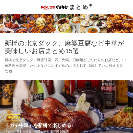
新橋の北京ダック、麻婆豆腐など中華が
美味しいお店まとめ15選
新橋で北京ダック、麻婆豆腐、四川火鍋、刀削麺がこだわりのお店など、中
華料理を満喫したいあなたにおすすめのお店を15件掲載してい
続きを読
む
中華料理
「ガチ中華」を新橋で楽しめる♪
【ガチ中華】本格四川料理＆個室 蜀三国 新橋店