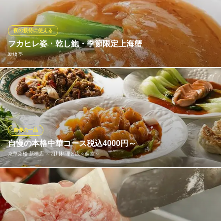
当店のウリ！調理歴30年以上のシェフがご家庭では真似出来ない
強火で作る本格中華！海鮮、肉類、野菜など様々な旬食材を使
用！熟練の技が光る本格中華を心ゆくまでご賞味あれ！
夜の接待に使える
フカヒレ姿・乾し鮑・季節限定上海蟹
食べ飲み放題全170種 個室居酒屋 マルヤス酒場 GEMS新橋
新橋亭
店
中華居酒屋食べ飲み放題
ＪＲ新橋駅 徒歩3分
【佛跳牆】（フォーティオチァン）ジャンプ・ブッタスープ は中
東京都港区新橋2-12-8 GEMS新橋5F
国随一で当店自慢のスープ。【フカヒレ】良型のヨシキリ鮫で気
仙沼が産地、極上スープで上海式醤油煮込み。【干しアワビ】最
高級三陸吉浜産3年以上天日干し、旨みをたっぷり含ませた逸品を
フルコースでご用意します。【上海蟹】毎年秋開催の季節限定コ
自慢の一品
ース
自慢の本格中華コース税込4000円～
京華茶楼 新橋店 ～四川料理と広々個室～
新橋亭
中国料理
中国四大料理の一つである四川料理と上海料理をご提供しており
ＪＲ新橋駅日比谷口 徒歩3分
東京都港区新橋2-4-2
ます。単なる激辛だけでない味の奥深さがある四川料理と、素材
を大切にしたあっさりとした味つけで、日本人の口に合う上海料
理。四川コース、上海コース2時間飲み放題付税込4000円、北京