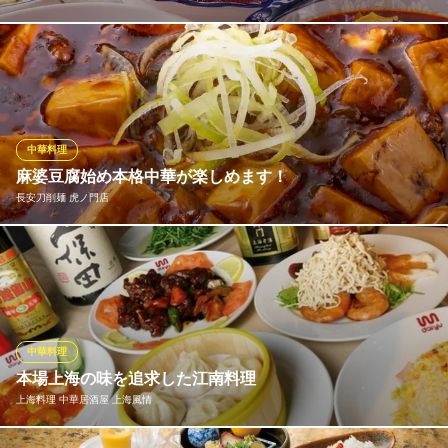
中国の本場の料理人がお届けする四川料理/旨辛でコクがある味付
でお届けいたします。 日本の方向けの中華とは異なる、中国なら
ではの料理をお楽しみいただけます！
【ガチ中華】本格四川料理＆個室 蜀三国 新橋店
中華料理
ガチ中華を新橋で楽しむ
麻婆豆腐始め本格中華が楽しめます！
ＪＲ新橋駅 徒歩1分
長安刀削麺 虎ノ門店
東京都港区新橋港区新橋1-15-1
人気の一品「羽根つき焼き餃子」。中華の定番のこちらはシェフ
が作るオリジナルの味わいで、リピーターの絶えない人気の品。
一口頬張れば皮の中から現れるジューシーな餡は、お肉とお野菜
の旨味が凝縮された旨味あふれる味わいです。紹興酒などのお酒
とも相性抜群◎
中華料理
本場上海の味を追求した江南料理
長安刀削麺 虎ノ門店
上海料理 中華居酒屋 上海風情
本格中華食べ放題刀削麺
地下鉄銀座線虎ノ門駅1番出口 徒歩5分