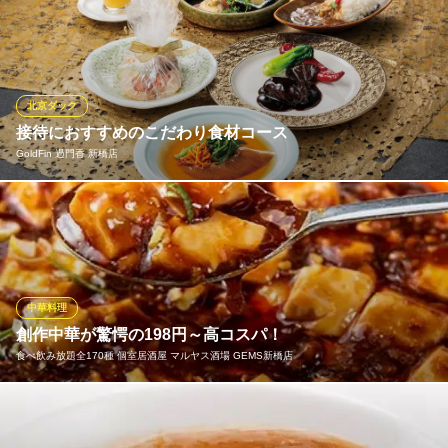
東京都港区西新橋1-21-8 弁護士ビル1F
上海風情では、江南地方の伝統的な味を忠実に再現しています。
熟練のシェフが厳選した食材を使用し、一品一品心を込めて手作
り。特に、上海名物の「紅焼肉」や「小籠包」は、口に入れた瞬
間に広がる奥深い味わいが自慢です。本場の上海の味を、新橋で
気軽にお楽しみいただけます。
北京ダック
接待におすすめのこだわり食材コース
上海料理 中華居酒屋 上海風情
GoldFin 過門香 新橋店
新橋×上海料理飲み放題
ＪＲ新橋駅 徒歩3分
東京都港区新橋3-15-3 TKK第2新橋ビルB1
大切な日のお食事にふさわしい贅沢なコースをご用意しておりま
す。
GoldFin 過門香 新橋店
中華 接待 個室
中華料理
ＪＲ新橋駅日比谷口 徒歩1分
創作中華が驚愕の198円～高コスパ！
東京都港区新橋1-15-5 ペルサ115 4F
食べ飲み放題全170種 個室居酒屋 マルヤス酒場 GEMS新橋店
本格中華がお手頃価格で愉しめる話題のお店◎料理は198円、398
円、598円均一♪安さだけでなく、ボリューム満点で美味しいのが