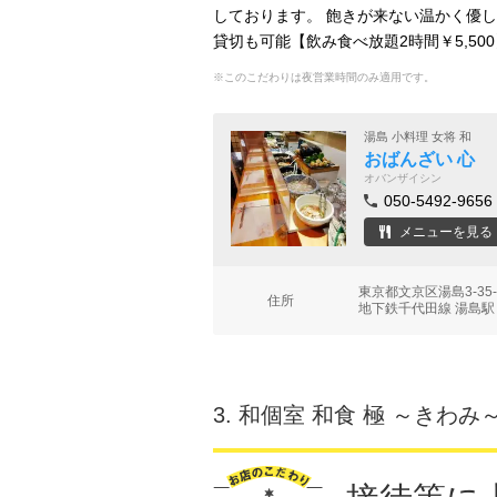
しております。 飽きが来ない温かく優
貸切も可能【飲み食べ放題2時間￥5,5
※このこだわりは夜営業時間のみ適用です。
湯島 小料理 女将 和
おばんざい 心
オバンザイシン
050-5492-9656
メニューを見る
東京都文京区湯島3-35
住所
地下鉄千代田線 湯島駅
3.
和個室 和食 極 ～きわみ