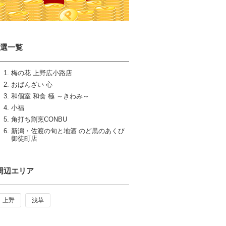
6選一覧
梅の花 上野広小路店
おばんざい 心
和個室 和食 極 ～きわみ～
小福
角打ち割烹CONBU
新潟・佐渡の旬と地酒 のど黒のあくび
御徒町店
周辺エリア
上野
浅草