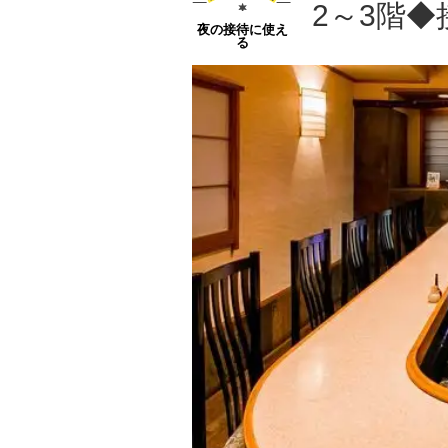
2～3階◆
夜の接待に使え
る