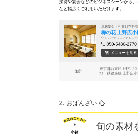
接待や宴会などのビジネスシーンから、
など幅広くご利用いただけます。
豆腐懐石・和食日本料
梅の花 上野広小
ウメノハナウエノヒロコウ
050-5486-2770
メニューを見る
東京都台東区上野1-2
住所
地下鉄銀座線 上野広小
2.
おばんざい 心
旬の素材
小鉢