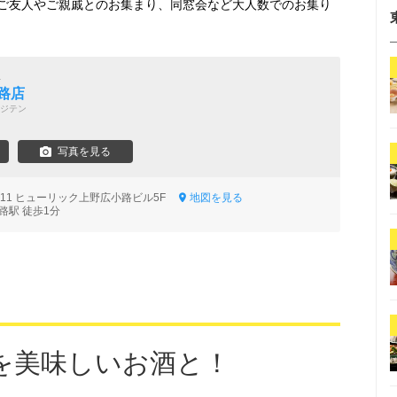
ご友人やご親戚とのお集まり、同窓会など大人数でのお集り
理
路店
ジテン
写真を見る
0-11 ヒューリック上野広小路ビル5F
地図を見る
路駅 徒歩1分
を美味しいお酒と！