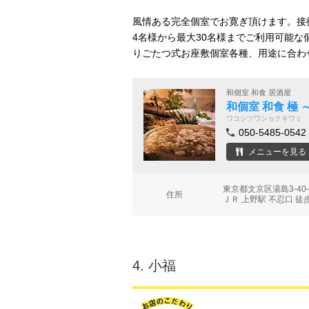
風情ある完全個室でお寛ぎ頂けます。接
4名様から最大30名様までご利用可能
りごたつ式お座敷個室各種、用途に合わ
和個室 和食 居酒屋
和個室 和食 極
ワコシツワショクキワミ
050-5485-0542
メニューを見る
東京都文京区湯島3-40
住所
ＪＲ 上野駅 不忍口 徒
4.
小福