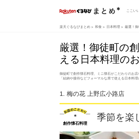
ここい
楽天ぐるなびまとめ
和食
日本料理
厳選！御
厳選！御徒町の
える日本料理のお
御徒町で創作懐石料理、ミニ懐石がこだわりのお店
「結納や接待などフォーマルな席で使える日本料理
1.
梅の花 上野広小路店
季節を楽
創作懐石料理