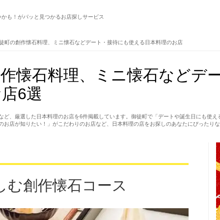
いかも！がパッと見つかるお店探しサービス
徒町の創作懐石料理、ミニ懐石などデート・接待にも使える日本料理のお店
創作懐石料理、ミニ懐石などデ
店6選
など、厳選した日本料理のお店を6件掲載しています。御徒町で「デートや誕生日にも使え
のお店が知りたい！」がこだわりのお店など、日本料理の店をお探しのあなたにぴったりな
しむ創作懐石コース