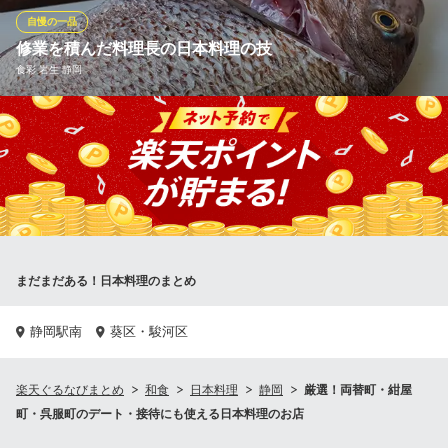
す。）
自慢の一品
修業を積んだ料理長の日本料理の技
寿司割烹 八千代寿し鐵（やちよ すしてつ）
食彩 岩生 静岡
静岡寿司割烹法事宴会
ＪＲ静岡駅北口 車5分
静岡県静岡市葵区八千代町63-4
岩生の店主は富士の料亭で長年修業を積んできました。その熟練
の腕を振るい、地魚はもちろん、すっぽんやふぐも店内で捌いて
ご提供。鮮度抜群の状態でお召し上がりいただけるのも自慢のひ
とつです。また、静岡県産食材の新しい味わいを日々追求してい
ます。静岡の多彩な幸を盛り込んだ創作日本料理にもご期待くだ
さい。
まだまだある！日本料理のまとめ
食彩 岩生 静岡
静岡食材の創作居酒屋
ＪＲ静岡駅北口 徒歩10分
静岡駅南
葵区・駿河区
静岡県静岡市葵区常盤町1-2-1 フレンド久喜ビル1F
楽天ぐるなびまとめ
和食
日本料理
静岡
厳選！両替町・紺屋
町・呉服町のデート・接待にも使える日本料理のお店