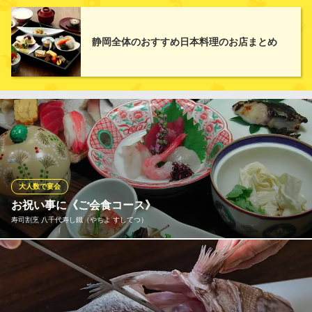
貴重な素材にめぐり合うことも、喜びの一つです。旬の素材や、
静岡県浜松のすっぽんや、網走産のキンキなど産地にこだわった
ものを通して日本料理の楽しさをお客様に感じて頂きたく思って
静岡全体のおすすめ日本料理のお店まとめ
います。3ヶ月ほど味噌に漬けて作った自家製のからすみなど、厳
選素材を使った料理をこころゆくまでご堪能ください。
割烹 海さか（うなさか）
割烹 和食料理
ＪＲ静岡駅 徒歩16分
静岡県静岡市葵区川辺町1-1-10-2
大人数で宴会
お祝い事に《ご会食コース》
寿司割烹 八千代寿し鐵（やちよ すしてつ）
すし会席コースは、4,400円（税抜）からご用意しております。お
寿司もお料理も楽しめる、いろいろ食べたい方におすすめのコー
スとなっております。お子様のお祝いの席や結納、結婚記念日な
どに是非ご利用ください。 （法事・慶事の会席コースもございま