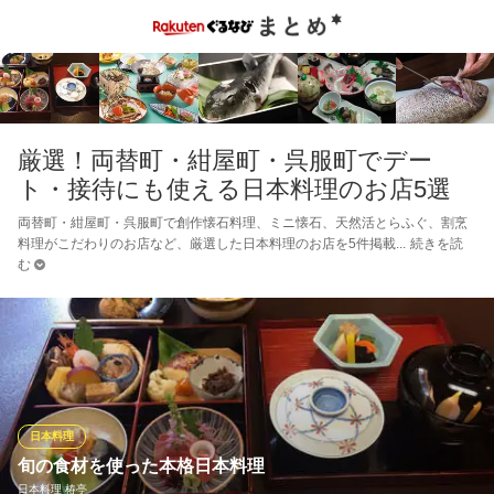
厳選！両替町・紺屋町・呉服町でデー
ト・接待にも使える日本料理のお店5選
両替町・紺屋町・呉服町で創作懐石料理、ミニ懐石、天然活とらふぐ、割烹
料理がこだわりのお店など、厳選した日本料理のお店を5件掲載
続きを読
む
日本料理
旬の食材を使った本格日本料理
日本料理 椿亭