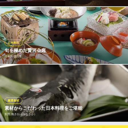
静岡を中心に全国各地の食材を吟味し、お料理全てひとつひとつ
料理人の手で、丁寧に心を込めてお作りしています。 椿亭の味を
感じて頂ければと存じます。
日本料理 椿亭
日本料理
日本料理
旬を極めた贅沢会席
ＪＲ静岡駅 徒歩11分
日本料理四季
静岡県静岡市葵区常磐町2-2-8
旬の食材を厳選し、こだわりの器に美しく盛り付けた会席料理。
味わいはもちろん、見た目の華やかさでもお楽しみいただけま
す。大切な方とのひとときを、四季ならではの贅沢な日本料理で
お過ごしください。
厳選食材
日本料理四季
素材からこだわった日本料理をご堪能
季節感を味わう日本料理
割烹 海さか（うなさか）
静岡鉄道静岡清水線新静岡駅 徒歩6分
静岡県静岡市葵区紺屋町3-10 中島屋グランドホテル5F