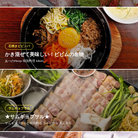
開放的なテラスでサムギョプサルBBQを楽しみませんか？お好き
なお肉が1種選べる「サムギョプサルセット」と、2種選べる「サ
ムギョプサルコース」をご用意しました！コースではチヂミかフ
ライドチキンのお好きな1品もお選びいただけます！飲み放題やビ
ールを頼んで、ビアガーデンとしてもぜひお楽しみくださいま
石焼きビビンバ
せ！
かき混ぜて美味しい！ビビムの名物
あべのHoop 韓国料理 bibim
韓国石鍋 bibim’ あべのキューズモール店
本格韓国料理食べ放題
熱々の石鍋でご提供する当店の名物、石焼ビビムパ。「ビビム」
ＪＲ天王寺駅南口 徒歩5分
大阪府大阪市阿倍野区阿倍野筋1-6-1 Q's MALL4F
とは韓国語で「かき混ぜる」の意味で、この石焼ビビムパもその
名の通りよくかき混ぜて食べると…様々な食感のナムルとコチュ
ジャンベースの甘辛いタレが合わさって、得も言われぬ奥深い味
わいです。全5種のビビムパは、全てスープ付でご提供します♪
サムギョプサル
★サムギョプサル★
あべのHoop 韓国料理 bibim
サムギョプサルと韓国料理 コギソウル 天王寺店
本格韓国家庭料理
近鉄南大阪線大阪阿部野橋駅 徒歩1分