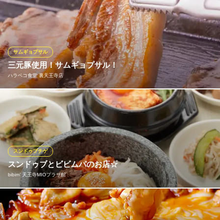
大阪府大阪市阿倍野区阿倍野筋1-2-30 あべのHoop B1
食べ放題じゃなくて色々な韓国料理をちょっとずつ食べたい方必
見！熟成 極厚サムギョプサル！チーズトッポギに加えてチヂミ
やキンパ等の韓国料理が盛りだくさん！（天王寺/居酒屋/個室/サ
ムギョプサル/スンドゥブ/チュクミ/貸切/チュクミサムギョプサ
ル）
サムギョプサル
三元豚使用！サムギョプサル！
サムギョプサルと韓国料理 コギソウル 天王寺店
ハラペコ食堂 裏天王寺店
本格極厚サムギョプサル
ＪＲ天王寺駅 徒歩1分
大阪府大阪市阿倍野区松崎町2-3-53 杉本ビル2F
まわりはカリカリで中はジューシーなハラペコ食堂の看板サムギ
ョプサル！野菜やキムチと合わせてスタンダードに楽しめま
す。・付属セット（白菜キムチ/サンチュ/ゴマの葉/もやしナムル/
チシャミソ） 1人前2,580円/2人前～
スンドゥブチゲ
ハラペコ食堂 裏天王寺店
スンドゥブとビビムパのお店☆
韓国料理店
bibim’ 天王寺MIOプラザ館
大阪メトロ谷町線天王寺駅 徒歩1分
大阪府大阪市天王寺区堀越町14-7 秀光ビルヂング
bibim’(ビビム)とは、韓国語で料理を美味しくする秘訣である『混
ぜること』の意。スンドゥブ・ビビムパをまぜてまぜてお召し上