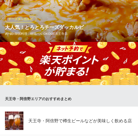
がりくださいませ！
bibim’ 天王寺MIOプラザ館
チーズタッカルビ
韓国家庭料理
大人気！とろとろチーズダッカルビ
大阪メトロ御堂筋線天王寺駅 徒歩2分
肉×鍋×韓国料理 韓国バル OKOGE天王寺店
大阪府大阪市天王寺区悲田院町10-48 天王寺MIOプラザ館4F
今流行りのチーズダッカルビ！程よい辛さととろけるチーズの相
性が抜群！今ならチーズダッカルビ食べ飲み放題も有り！！ (阿倍
野/居酒屋/韓国料理/食べ放題/飲み放題/食べ飲み放題/貸切/個室/合
コン/ランチ/鍋/赤から鍋/チーズタッカルビ/チーズダッカルビ/もつ
鍋/サムギョプサル)
肉×鍋×韓国料理 韓国バル OKOGE天王寺店
天王寺・阿倍野エリアのおすすめまとめ
サムギョプサル韓国料理
大阪メトロ谷町線阿倍野駅 徒歩1分
大阪府大阪市阿倍野区阿倍野筋2-4-47 アメリカンビルB1・2F
天王寺・阿倍野で樽生ビールなどが美味しく飲める店