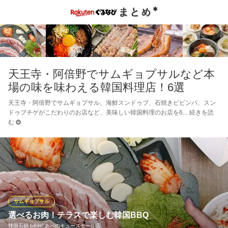
天王寺・阿倍野でサムギョプサルなど本
場の味を味わえる韓国料理店！6選
天王寺・阿倍野でサムギョプサル、海鮮スンドゥブ、石焼きビビンバ、スン
ドゥブチゲがこだわりのお店など、美味しい韓国料理のお店を6
続きを読
む
サムギョプサル
選べるお肉！テラスで楽しむ韓国BBQ
韓国石鍋 bibim’ あべのキューズモール店