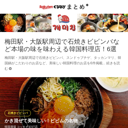
梅田駅・大阪駅周辺で石焼きビビンバな
ど本場の味を味わえる韓国料理店！6選
梅田駅・大阪駅周辺で石焼きビビンバ、スンドゥブチゲ、タッカンマリ、韓
国鍋がこだわりのお店など、美味しい韓国料理のお店を6件掲載
続きを読
む
石焼きビビンバ
かき混ぜて美味しい！ビビムの名物
韓国酒場 コッキオ EST店