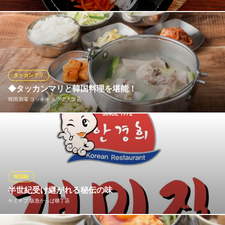
熱々の石鍋でご提供する当店の名物、石焼ビビムパ。「ビビム」
とは韓国語で「かき混ぜる」の意味で、この石焼ビビムパもその
名の通りよくかき混ぜて食べると…様々な食感のナムルとコチュ
ジャンベースの甘辛いタレが合わさって、得も言われぬ奥深い味
わいです。全5種のビビムパは、全てスープ付でご提供します♪
タッカンマリ
◆タッカンマリと韓国料理を堪能！
韓国酒場 コッキオ EST店
韓国酒場 コッキオ ルクア大阪店
本格韓国家庭料理
阪急線大阪梅田駅 徒歩4分
大阪府大阪市北区角田町3-25 EST FOODHALL
韓国料理と韓国のお酒が気軽に楽しめる《韓国酒場 コッキオ ルク
ア大阪店》。看板メニューでもある「タッカンマリ（一人300g）
／1,480円（税抜）」は、シンプルでありながら、上質な鶏肉を時
間をかけてゆっくり煮込んでいるので、鶏の旨みたっぷり◎鶏の
深い味わいを、ぜひご賞味ください！！
韓国鍋
半世紀受け継がれる秘伝の味
韓国酒場 コッキオ ルクア大阪店
ケミチプ 阪急かっぱ横丁店
タッカンマリ×韓国酒場
ＪＲ大阪駅 徒歩3分