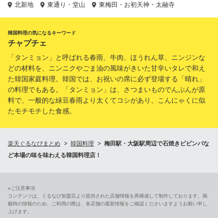
北新地
東通り・堂山
東梅田・お初天神・太融寺
韓国料理の気になるキーワード
チャプチェ
「タンミョン」と呼ばれる春雨、牛肉、ほうれん草、ニンジンな
どの材料を、ニンニクやごま油の風味がきいた甘辛いタレで和え
た韓国家庭料理。韓国では、お祝いの席に必ず登場する「晴れ」
の料理でもある。「タンミョン」は、さつまいものでんぷんが原
料で、一般的な緑豆春雨より太くてコシがあり、こんにゃくに似
たモチモチした食感。
楽天ぐるなびまとめ
韓国料理
梅田駅・大阪駅周辺で石焼きビビンバな
ど本場の味を味わえる韓国料理店！
※ご注意事項
コンテンツは、ぐるなび加盟店より提供された店舗情報を再構成して制作しております。掲
載時の情報のため、ご利用の際は、各店舗の最新情報をご確認くださいますようお願い申し
上げます。