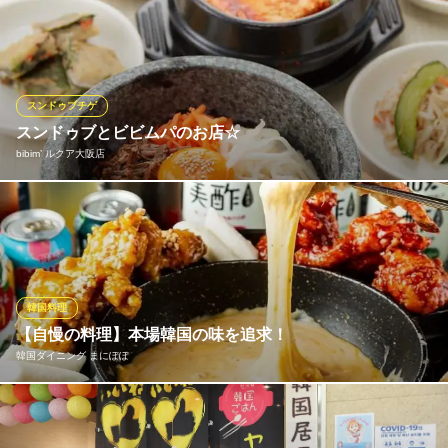
大阪府大阪市北区梅田3-1-3 ルクア大阪B2
釜山の「ケミチプ」は、50年以上にわたり愛され続ける本場の味
を守り続けています。 秘伝のピリ辛スープは、厳選された香辛料
と海鮮の旨みが凝縮され、一口食べればやみつきに。 韓国直送の
調味料を使用し、本場そのままの味わいを再現。大阪にいなが
ら、釜山の伝統の味を楽しめます。
スンドゥブチゲ
スンドゥブとビビムパのお店☆
ケミチプ 阪急かっぱ横丁店
bibim’ ルクア大阪店
本場釜山のナッコプセ
阪急線大阪梅田駅 徒歩1分
大阪府大阪市北区芝田1-7-2 阪急かっぱ横丁1F
bibim’(ビビム)とは、韓国語で料理を美味しくする秘訣である『混
ぜること』の意。スンドゥブ・ビビムパをまぜてまぜてお召し上
がりくださいませ！
bibim’ ルクア大阪店
韓国料理
韓国家庭料理
【自慢の料理】本場韓国の味を追求！
ＪＲ大阪駅中央口 徒歩1分
韓国ダイニング まにぽぽ
大阪府大阪市北区梅田3-1-3 ルクア大阪10F
当店自慢の料理は、韓国人スタッフのお墨付♪ 韓国ママ直伝の 本
格的な味を追求しています。定番料理から当店オリジナルの料理