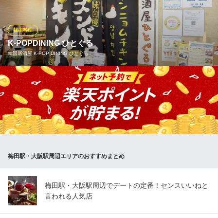
までこだわりのメニューを多数ご用意しています 。
韓国ダイニング まにぽぽ
韓国料理
料理×K-pop×空間
K-POPDINING ひとぐる
ＪＲ大阪駅西口・うめきた地下口 徒歩2分
韓国居酒屋 K‐POP DINING ひとぐる
大阪府大阪市北区大深町5-54 グラングリーン大阪南館B1F タイムアウトマーケット
大阪
全国で唯一毎週土曜日日韓交流会開催！！
韓国居酒屋 K‐POP DINING ひとぐる
韓国料理居酒屋
大阪メトロ四つ橋線西梅田駅 徒歩1分
大阪府大阪市北区梅田1-3-1 大阪駅前第1ビルB1
梅田駅・大阪駅周辺エリアのおすすめまとめ
梅田駅・大阪駅周辺でデートの定番！センスいいねと
言われる人気店