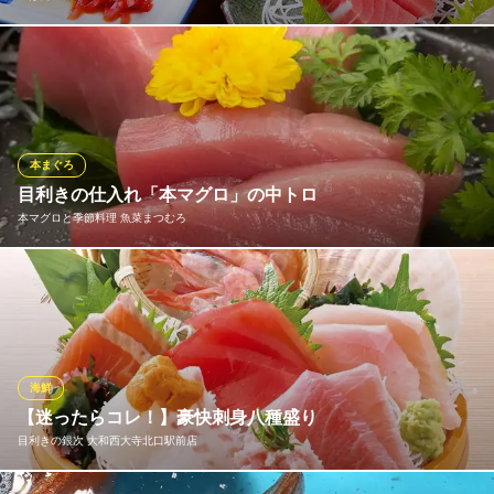
当店自慢の魚源おまかせコース！もちろん飲み放題も追加可能で
す！忘年会や各種宴会・飲み会に自慢のお造り盛り合わせや旬の
魚料理など、季節を感じる魚介類が盛りだくさんのコースはいか
がですか？美味しく飲んで、思い出に残るような時間をお過ごし
ください◎
本まぐろ
目利きの仕入れ「本マグロ」の中トロ
炉ばた 魚源
本マグロと季節料理 魚菜まつむろ
大和西大寺の海鮮居酒屋
近鉄奈良線大和西大寺駅 徒歩3分
奈良県奈良市西大寺本町2-24
当店一番のおすすめメニューは、愛媛や和歌山から厳選して直送
する新鮮マグロ！「本マグロの中トロ」1,080円（税抜）を是非ご
賞味ください。新鮮な素材だからこそのくさみの無さと、極上の
まぐろの旨みに、トロっとした食感が楽しめます。奈良の純米吟
醸 無上盃や黒龍と一緒に味わっていただきたい逸品です。
海鮮
【迷ったらコレ！】豪快刺身八種盛り
本マグロと季節料理 魚菜まつむろ
目利きの銀次 大和西大寺北口駅前店
旬魚 個室 接待 和食
近鉄奈良線新大宮駅 徒歩7分