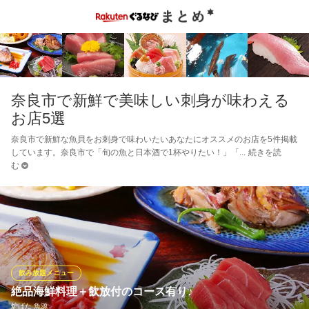
奈良市で新鮮で美味しい刺身が味わえる
お店5選
奈良市で新鮮な魚貝をお刺身で味わいたいあなたにオススメのお店を5件掲載
しています。奈良市で「旬の魚と日本酒で1杯やりたい！」「
続きを読
む
飲み放題メニュー
絶品海鮮料理＋飲放付のコース有り♪
炉ばた 魚源