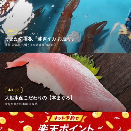
奈良県奈良市大宮町4-302-4 ヤマダビル1F
『豪快刺身八種盛り』海の幸を贅沢に使い、豪快に盛り付けたイ
チオシの刺身盛り。まぐろやサーモンなど色んな魚介を楽しむな
らこちらがおすすめ！2～3名で美味しく楽しめます♪おいしい魚料
理をぜひ当店でご堪能ください。※季節や仕入れの状況により内容
が変わる場合があります。
海鮮
うまかの看板『泳ぎイカ お造り』
目利きの銀次 大和西大寺北口駅前店
個室 居酒屋 九州うまか近鉄奈良駅前店
漁師料理とうまい酒
近鉄奈良線大和西大寺駅北口 徒歩1分
奈良県奈良市西大寺東町2-1-53 FB2021 1F
とろけるような柔らかな食感、舌の上でまったりと広がる旨みと
甘み。鮮度を落とさないためのイカ専用の輸送手段＆ルートを開
発したり、店内でも鮮度を保つための水槽を設置。美味しさの追
求にとことん向き合いました。 【売り切れ御免！】数量限定のた
め、なくなり次第終了となります。事前にご確認をお願い致しま
本まぐろ
す。
大起水産こだわりの【本まぐろ】
大起水産回転寿司 奈良店
個室 居酒屋 九州うまか近鉄奈良駅前店
九州料理と奈良九州地酒
大起水産が誇る本まぐろは、地中海など高い養殖技術を持つ地域
近鉄奈良線近鉄奈良駅 徒歩1分
奈良県奈良市中筋町6-1 奈良ラインハウス4F
から厳選して仕入れております。丸々1本を店内で解体するからこ