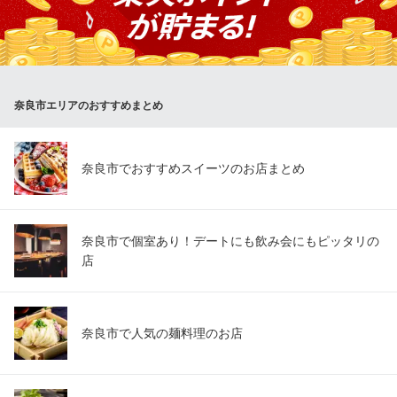
そご提供できる「カマトロ」や「ほほ肉」といった希少部位も、
当店の大きな魅力の一つです。他ではなかなか味わえない特別な
部位を、驚きのお値打ち価格でお楽しみいただけます。
大起水産回転寿司 奈良店
奈良市エリアのおすすめまとめ
回転寿司
近鉄橿原線西ノ京駅 徒歩25分
奈良県奈良市柏木町527-5
奈良市でおすすめスイーツのお店まとめ
奈良市で個室あり！デートにも飲み会にもピッタリの
店
奈良市で人気の麺料理のお店