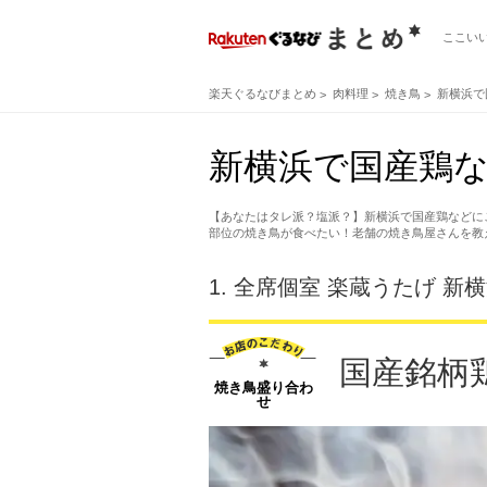
ここい
楽天ぐるなびまとめ
肉料理
焼き鳥
新横浜で
新横浜で国産鶏な
【あなたはタレ派？塩派？】新横浜で国産鶏などに
部位の焼き鳥が食べたい！老舗の焼き鳥屋さんを教
1.
全席個室 楽蔵うたげ 新
国産銘柄
焼き鳥盛り合わ
せ