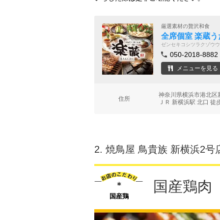
厳選素材の贅沢和食
全席個室 楽蔵う
ゼンセキコシツラクゾウウ
050-2018-8882
メニューを見る
神奈川県横浜市港北区新横
住所
ＪＲ 新横浜駅 北口 徒
2.
焼鳥屋 鳥貴族 新横浜2号
国産鶏肉
国産鶏