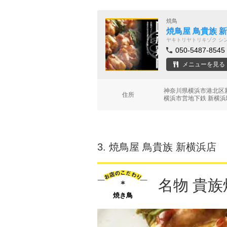
焼鳥
焼鳥屋 鳥貴族 
ヤキトリヤトリキゾク シ
050-5487-8545
メニューを見る
神奈川県横浜市港北区新横
住所
横浜市営地下鉄 新横浜
3.
焼鳥屋 鳥貴族 新横浜店
名物 貴族
焼き鳥