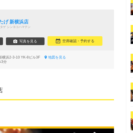
たげ 新横浜店
タゲ シンヨコハマテン
空席確認・予約する
写真を見る
浜2-3-10 YK-8ビル3F
地図を見る
歩3分
店