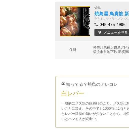
焼鳥
焼鳥屋 鳥貴族 
ヤキトリヤトリキゾク シ
045-475-4996
メニューを見る
神奈川県横浜市港北区新横
住所
横浜市営地下鉄 新横浜駅
知ってる？焼鳥のアレコレ
白レバー
一般的にメス鶏の脂肪肝のこと。メス鶏は
いことに加え、その中でも1000羽に1羽
とレバー独特の匂いが少ないことから、地
いとハマる人が続出中。