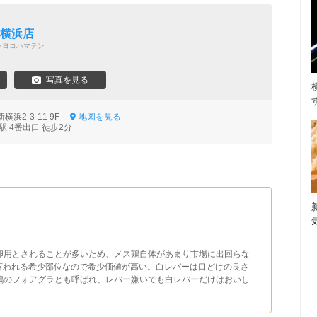
新横浜店
ンヨコハマテン
写真を見る
浜2-3-11 9F
地図を見る
 4番出口 徒歩2分
卵用とされることが多いため、メス鶏自体があまり市場に出回らな
と言われる希少部位なので希少価値が高い。白レバーは口どけの良さ
鶏のフォアグラとも呼ばれ、レバー嫌いでも白レバーだけはおいし