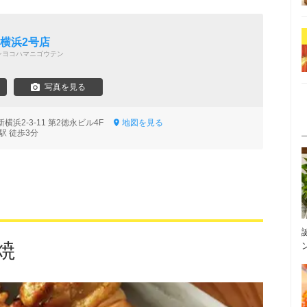
新横浜2号店
ンヨコハマニゴウテン
写真を見る
浜2-3-11 第2徳永ビル4F
地図を見る
駅 徒歩3分
焼