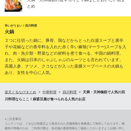
とめ
辛いがうまい！四川料理
火鍋
２つに仕切った鍋に、豚骨、鶏などからとった白湯スープと唐辛
子や花椒などの香辛料を入れた赤く辛い麻辣(マーラー)スープを入
れ、肉・魚介類・野菜などの材料を煮て食べる、中国の鍋料理。
また、火鍋は日本のしゃぶしゃぶのルーツとも言われています。
高麗人参、ナツメ、クコなどが入った薬膳スープベースの火鍋も
あり、女性を中心に人気。
楽天ぐるなびまとめ
中華料理
四川料理
天満・天神橋筋で人気の四
川料理ならここ！麻婆豆腐が食べられる人気のお店
※ご注意事項
コンテンツは、ぐるなび加盟店より提供された店舗情報を再構成して制作しております。掲
載時の情報のため、ご利用の際は、各店舗の最新情報をご確認くださいますようお願い申し