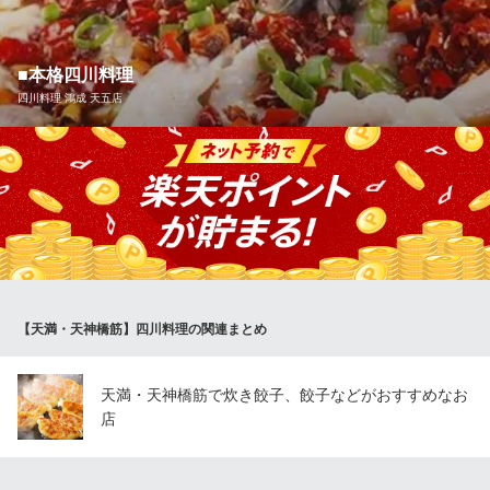
り、まさに絶品の一口に！お酒のおつまみに、またお食事の一品
としてもぜひお召し上がりください◎
■本格四川料理
餃子倶楽部ロックリー
四川料理 鴻成 天五店
創作中華バル
ＪＲ大阪環状線天満駅 徒歩4分
大阪府大阪市北区池田町7-5
本格四川料理を気軽にご堪能いただけます◎香辛料をたっぷりと
使用した熱々の「土鍋の麻婆豆腐」は、黒豚・エビ、牛肉の旨み
溢れる和牛など種類豊富。お好みの辛さで召し上がれ！またフカ
ヒレや上海蟹など特別なシーンにぴったりのメニューや各種お集
まりに使えるお得なコースも！ぜひお試しあれ♪
四川料理 鴻成 天五店
【天満・天神橋筋】四川料理の関連まとめ
本格四川・中華料理
ＪＲ大阪環状線天満駅 徒歩3分
大阪府大阪市北区天神橋5-6-5
天満・天神橋筋で炊き餃子、餃子などがおすすめなお
店