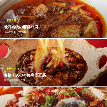
の豆腐＆日南もち豚を使った「マーボー豆腐」は必食です。自家
製ラー油の豊かな風味と辛味、四川省より取り寄せた山椒の痺れ
る辛さが本場の味を演出。濃厚な旨みも感じられ、一口食べれば
やめられない美味しさです。リピーター続出の逸品をお試しあ
麻婆豆腐
れ。
蛙吽名物の麻婆豆腐！
浪花中華 LIT WAON
中国食府 双龍居 池田町本店
中国料理
蛙吽名物の麻婆豆腐を2種類ご用意！名物薬膳麻婆豆腐、とろ~り
ＪＲ大阪環状線天満駅 徒歩4分
大阪府大阪市北区池田町10-11 辰己ビル1F
チーズ麻婆豆腐はとても絶品！お好みや気分に合わせてお楽しみ
ください。麻婆豆腐は当店一押しメニューのため、お越しになっ
た際はぜひご賞味ください。
中華料理
浪花中華 LIT WAON
名物！炎の本格麻婆豆腐
中華居酒屋
餃子倶楽部ロックリー
阪急千里線天神橋筋六丁目駅 徒歩2分
大阪府大阪市北区天神橋7-7-12
名物のひとつ、「炎の本格麻婆豆腐」！熱々陶器に麻婆を流し込
み、お客様の目の前で、トッピングした特性のお酒に漬け込んだ
唐辛子に火を着けます。食欲がそそる唐辛子の香りが麻婆に移