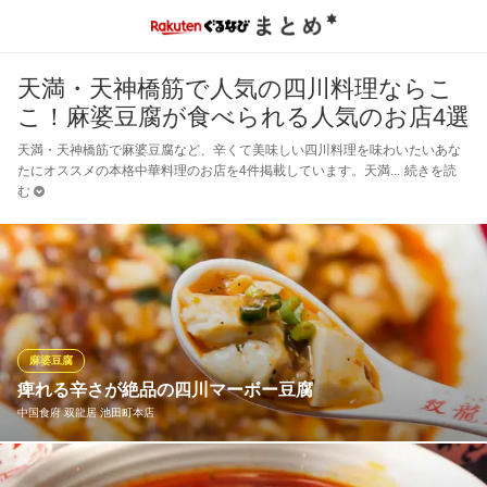
天満・天神橋筋で人気の四川料理ならこ
こ！麻婆豆腐が食べられる人気のお店4選
天満・天神橋筋で麻婆豆腐など、辛くて美味しい四川料理を味わいたいあな
たにオススメの本格中華料理のお店を4件掲載しています。天満
続きを読
む
麻婆豆腐
痺れる辛さが絶品の四川マーボー豆腐
中国食府 双龍居 池田町本店
一つ一つが大ボリュームの料理を約200品ご提供。中でもたっぷり