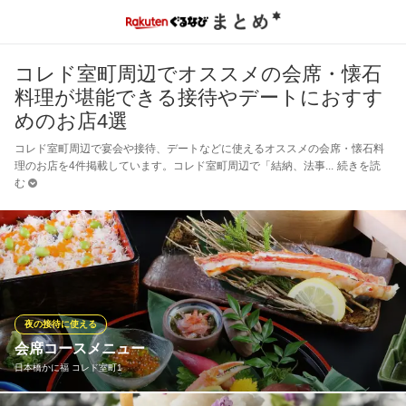
コレド室町周辺でオススメの会席・懐石
料理が堪能できる接待やデートにおすす
めのお店4選
コレド室町周辺で宴会や接待、デートなどに使えるオススメの会席・懐石料
理のお店を4件掲載しています。コレド室町周辺で「結納、法事
続きを読
む
夜の接待に使える
会席コースメニュー
日本橋かに福 コレド室町1