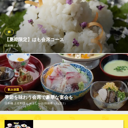
かに専門店ならではの豪華な会席をご用意しております。忘年
会・新年会・歓迎会、また接待にもご利用いただけるラインナッ
プとなっております。ぜひこの機会にご利用下さい。当日でも承
りますので、お気軽にお問合せ下さい。
鱧
日本橋かに福 コレド室町1
【夏期限定】はも会席コース
かに料理・かに会席
日本橋とよだ
地下鉄半蔵門線三越前A6番出口 徒歩3分
東京都中央区日本橋室町2-2-1 コレド室町1 3F
はもは、日本の関西地方で特に夏の味覚として親しまれていま
す。旬は主に初夏から夏にかけて6月から8月頃にかけてです。こ
の時期のはもは、脂がのっていて身が柔らかく、非常に美味しい
とされています。はもは夏の風物詩として、特に旬の時期に楽し
むのが最もおすすめ。ぜひ夏の訪れとともに、はも料理をご賞味
飲み放題
下さい
季節を味わう会席で豪華な宴会を
日本橋 土佐料理 しゃぶしゃぶ 祢保希（ねぼけ）
日本橋とよだ
四季が織りなす日本料理
季節ごとに内容が変わる龍馬会席は、その時期ならではの、土佐
地下鉄銀座線三越前駅 徒歩2分
東京都中央区日本橋室町1-12-3
の旬の味覚を贅沢に盛り込んだ、ワンランク上のコースです。趣