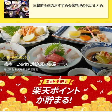
向を凝らした逸品の数々をご堪能いただけます。さらに、飲み放
三越前全体のおすすめ会席料理のお店まとめ
題付のプランもご用意しており、各種宴会に最適！会社の飲み
会、大切な接待、特別な日の会食などにぜひご利用ください。
日本橋 土佐料理 しゃぶしゃぶ 祢保希（ねぼけ）
日本橋個室 和食しゃぶ
地下鉄銀座線三越前駅A9番出口 徒歩1分 (駅直結)
東京都中央区日本橋室町2-4-3 日本橋室町野村ビルYUITO3F
夜の接待に使える
接待・ご会食に利久庵の会席コース
そば和食 利久庵 日本橋三越前
変わらぬ伝統の味、利久庵のお蕎麦をお楽しみいただける大切な
方のおもてなしにぴったりの会席フルコースです。 季節の四季
折々の旬のものを中心に板前が熟練の業でおもてなしいたしま
す。最後には伝統の味を引き継いだお蕎麦をお愉しみ下さい。お
好み・ご予算等でお作りしますのでお気軽にご相談下さいませ。