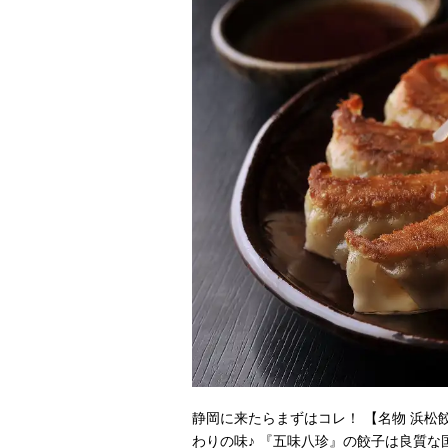
静岡に来たらまずはコレ！ 【名物 浜
わりの味♪ 『五味八珍』の餃子は良質