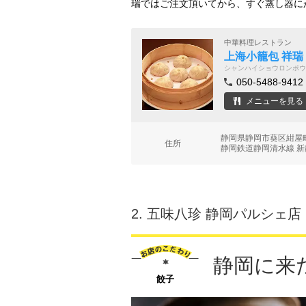
瑞ではご注文頂いてから、すぐ蒸し器に
中華料理レストラン
上海小籠包 祥瑞
シャンハイショウロンポウ
050-5488-9412
メニューを見る
静岡県静岡市葵区紺屋町
住所
静岡鉄道静岡清水線 新
2.
五味八珍 静岡パルシェ店
静岡に来
餃子