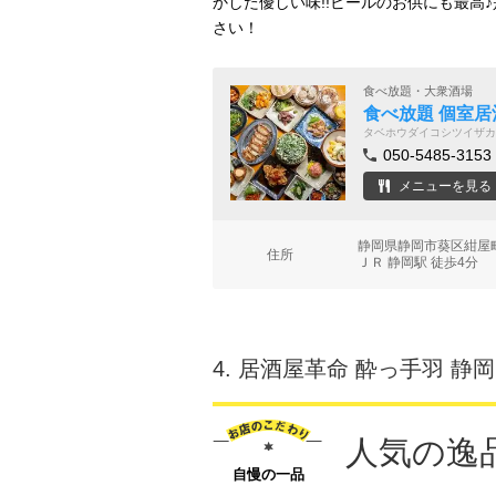
かした優しい味!!ビールのお供にも最高
さい！
食べ放題・大衆酒場
食べ放題 個室居
タベホウダイコシツイザカ
050-5485-3153
メニューを見る
静岡県静岡市葵区紺屋
住所
ＪＲ 静岡駅 徒歩4分
4.
居酒屋革命 酔っ手羽 静
人気の逸
自慢の一品