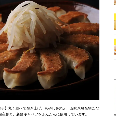
松餃子】丸く並べて焼き上げ、もやしを添え、五味八珍名物こだ
な国産豚と、新鮮キャベツをふんだんに使用しています。