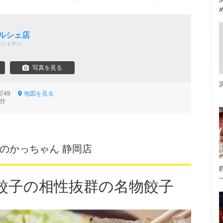
ルシェ店
ルシェテン
写真を見る
町49
地図を見る
1分
子のかっちゃん 静岡店
餃子の相性抜群の名物餃子