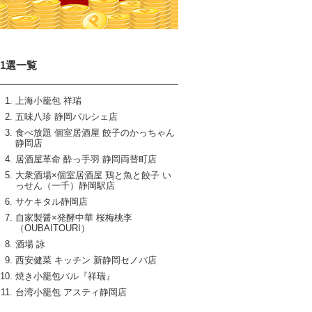
11選一覧
上海小籠包 祥瑞
五味八珍 静岡パルシェ店
食べ放題 個室居酒屋 餃子のかっちゃん
静岡店
居酒屋革命 酔っ手羽 静岡両替町店
大衆酒場×個室居酒屋 鶏と魚と餃子 い
っせん（一千）静岡駅店
サケキタル静岡店
自家製醤×発酵中華 桜梅桃李
（OUBAITOURI）
酒場 詠
西安健菜 キッチン 新静岡セノバ店
焼き小籠包バル『祥瑞』
台湾小籠包 アスティ静岡店