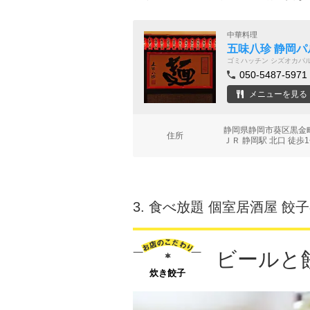
中華料理
五味八珍 静岡パ
ゴミハッチン シズオカパ
050-5487-5971
メニューを見る
静岡県静岡市葵区黒金
住所
ＪＲ 静岡駅 北口 徒歩
3.
食べ放題 個室居酒屋 餃
ビールと
炊き餃子