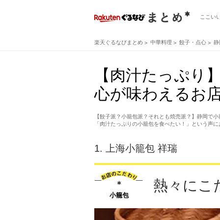
ここい
楽天ぐるなびまとめ
中華料理
餃子・点心
静
【肉汁たっぷり
心が味わえるお店
【餃子派？小籠包派？それとも焼売派？】静岡で小
「肉汁たっぷりの小籠包を食べたい！」という声に
1.
上海小籠包 祥瑞
熱々にこ
小籠包