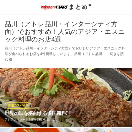
品川（アトレ品川・インターシティ方
面）でおすすめ！人気のアジア・エスニ
ック料理のお店4選
品川（アトレ品川・インターシティ方面）でおいしいアジア・エスニック料
理が食べられるお店を4件掲載しています。品川（アトレ品川・
続きを読
む
本場のスパイス
世界の味を堪能する多国籍料理
アジアンリゾート NEW DELHI 品川店