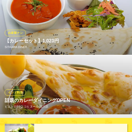
世界各国の本格的な味わいを一度に楽しめる多国籍料理を揃えて
います。シェフがこだわる食材と独自の調理法で仕上げた一皿
は、どれも鮮やかな彩りと深い旨みを感じられる逸品です。アジ
アからヨーロッパまで、幅広い料理を取り揃え、訪れるたびに新
しい発見がある食の旅へと誘います。
自家製ナン
【カレーセット】1,020円
アジアンリゾート NEW DELHI 品川店
SITAARA DINER
品川 本格アジアン
ＪＲ品川駅 徒歩8分
東京都港区港南1-2-70 2F
カレーを食べたい方のベーシックメニューです。 ●カレーは下の
８種類の中から１種類をお選び下さい。+野菜の入ったヨーグルト
（ライタ）+ナーン又はライス（バスマチライス/日本米）
SITAARA DINER
インド料理
インド料理
話題のカレーダイニングOPEN
ＪＲ品川駅 徒歩1分
ビストロBBQ コヒヌール 品川店
東京都港区高輪3-26-27 JR東日本品川駅構内エキュート品川2F
スパイスから作る当店の本格カレー！自慢のスパイスは数十種か
らブレンド。さらに本場インドカレーを再現♪絶品インドカレーを