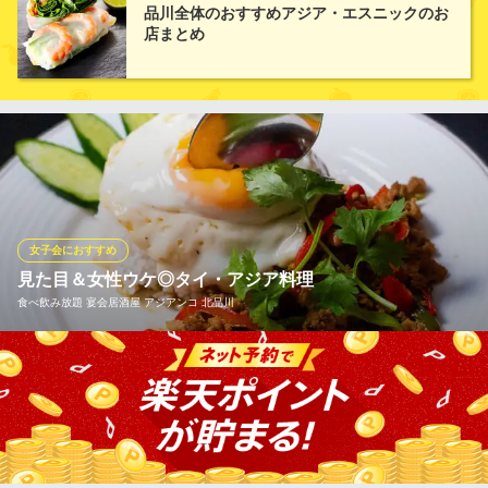
品川全体のおすすめアジア・エスニックのお
是非ご堪能ください。
店まとめ
ビストロBBQ コヒヌール 品川店
アジアンビストロBBQ
ＪＲ品川駅 徒歩4分
東京都港区港南2-16-3 品川グランドセントラルタワーB1
女子会におすすめ
見た目＆女性ウケ◎タイ・アジア料理
食べ飲み放題 宴会居酒屋 アジアンコ 北品川
タイ・アジアン料理専門店ならではの本場料理を多数ご用意！ア
ジアン屋台『アジアンコ』では、調味料の仕入れからこだわり、
本場料理を皆様にご提供しております！当店自慢のタイ・アジア
ン料理をぜひ味わってみてください！