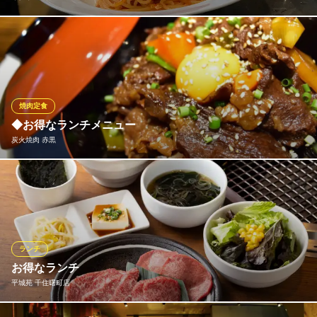
平日のランチはパスタランチ(パン食べ放題・サラダ・ドリンク付
き)880円から！ またお昼から名物の【牛ホホ肉の赤ワイン煮込
み】のランチもご用意！ 土日祝限定で前菜10種ビュッフェ食べ放
題付きランチもやってます！ お昼からお酒を飲みたいかたにもラ
ンチドリンクは豊富！
焼肉定食
◆お得なランチメニュー
おすすめランチメニュー
炭火焼肉 赤黒
【自家製ラザニア&パスタのセットランチ】選べる贅沢パスタ
2,090円(税込)
豚トロ、豚バラの2種盛りの『豚盛り合わせ定食』880円（税込）
【Aランチ】選べる贅沢パスタ
をはじめ、ランチタイムはよりリーズナブルに焼肉をお楽しみい
1,980円(税込)
ただけます！焼肉定食以外にも、純豆腐チゲ定食、石焼ビビンパ
定食、ローストハラミ丼など、ランチ限定メニューも豊富にござ
【メインデッシュランチ】自慢の一皿
いますので、お仕事の合間にもぜひ気軽にお立ち寄りください！
2,090円(税込)
ランチ
お得なランチ
ランチメニューをもっと見る
おすすめランチメニュー
平城苑 千住曙町店
豚盛り合わせ定食
イタリアンバル 2538
968円(税込)