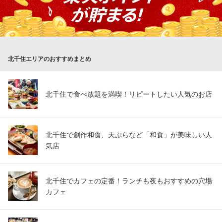
イン煮込みランチ・お魚ランチ・お肉ランチ・パスタランチ・ス
ペシャルランチをご用意！ またお昼からアルコールも提供！
北千住ワイン酒場Bistro 2538
ビストロ・ワインバル
北千住エリアのおすすめまとめ
地下鉄千代田線北千住駅 徒歩2分
東京都足立区千住3-74
北千住で食べ放題を満喫！リピートしたい人気のお店
北千住で創作和食、天ぷらなど「和食」が美味しい人
気店
北千住でカフェの定番！ランチも夜もおすすめの穴場
カフェ