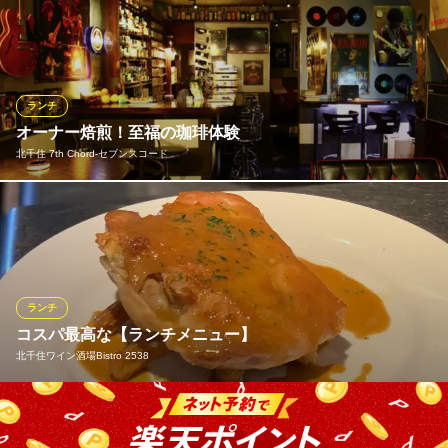
こだわりの煮込み料理
3種盛りなどお得なセットメニューも人気です。
地下鉄北千住駅西口 徒歩3分
カルビ定食
1,078円(税込)
東京都足立区千住3-36 マツマルビル2F
おすすめランチメニュー
ロース定食
特選人気3種セット
1,078円(税込)
ランチ
2,750円(税込)
オーナー焙煎！至福の珈琲体験
ランチメニューをもっと見る
和牛上2種盛りセット
北千住 7th Chord‐セブンスコード
2,900円(税込)
炭火焼肉 赤黒
和牛上カルビセット
焼肉 宴会
夜はミュージックバーとして営業する当店ですが、昼間はカフェ
2,450円(税込)
東武伊勢崎線（東武スカイツリーライン）牛田駅 徒歩10分
「WANI CAFE（ワニカフェ）」としてオープン！店主がバリスタ
東京都足立区千住旭町19-7
ランチメニューをもっと見る
の技術を活かして厳選したコーヒー豆を日替わりでご用意、自家
焙煎豆を使ったコーヒーは絶品。焙煎した豆の購入も可能です。
また、サンドイッチやトースト、デザートなどの軽食メニューも
平城苑 千住曙町店
ランチ
◎
黒毛和牛/国産牛焼肉店
コスパ最高な【ランチメニュー】
東武伊勢崎線（東武スカイツリーライン）堀切駅 徒歩5分
北千住ワイン酒場Bistro 2538
東京都足立区千住曙町37-33
北千住 7th Chord‐セブンスコード
北千住×音楽×お酒
土日祝限定の【ビストロランチ】は『前菜盛り合わせ＋パン食べ
ＪＲ常磐線北千住駅東口 徒歩1分
東京都足立区千住旭町41-8
放題＋ミニデザート付』のお得なランチ。 名物の牛ホホ肉の赤ワ