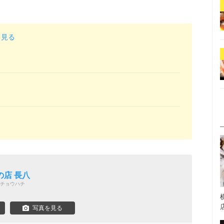
と見る
店 長八
チョウハチ
写真を見る