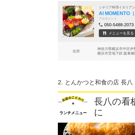
シチリア料理イタリア
Al MOMENT
アルモメント
050-5488-2073
メニューを見る
神奈川県横浜市中区伊勢
住所
横浜市営地下鉄 阪東橋
2.
とんかつと和食の店 長八
長八の看
に
ランチメニュー