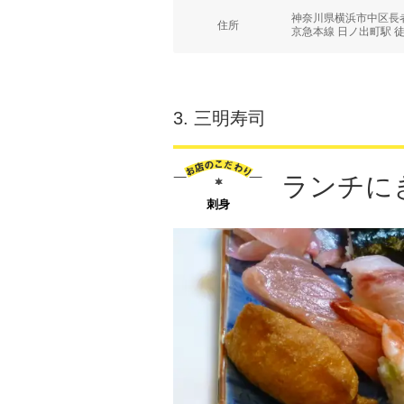
神奈川県横浜市中区長者
住所
京急本線 日ノ出町駅 
3.
三明寿司
ランチにぎ
刺身