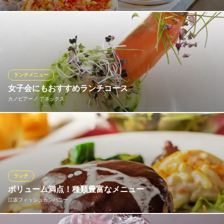
選べるメイン＋食べ放題ビュッフェ＋ドリンクバーを1,980円～お
楽しみいただけます。メインは"チキンのトマト煮込み"や"国産黒
毛和牛のランプ肉のステーキ"などのおすすめメニューからお選び
ください。窯焼きピッツァなど食べ放題♪お好きなソフトドリン
ク・ワインも飲み放題♪※時期により価格変動する場合がありま
ランチメニュー
す。
女子会にもおすすめランチコース
カノビアーノ アネックス
おすすめランチメニュー
お子様オムライス
ディナーより少しお手頃に。お友達といつもより贅沢に。ランチ
990円(税込)
タイムもコース料理にてご用意しております。
お子様カレー
990円(税込)
おすすめランチメニュー
チョコレートパフェ
ランチ
お子様コース ※前日までの要予約
780円(税込)
2,700円(税込)
ボリューム満点！種類豊富なメニュー
江坂フィッシュカンパニー
ランチメニューをもっと見る
パスタセット ※要予約
1,000円(税込)