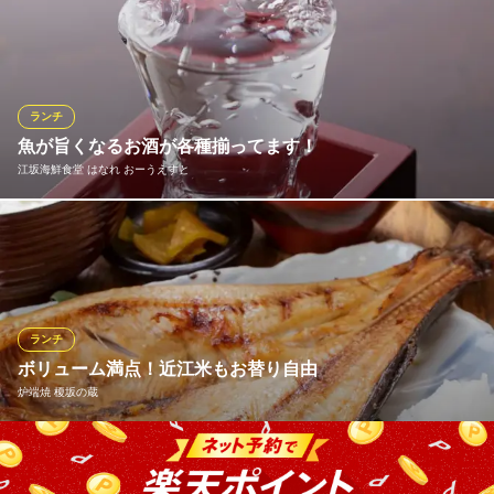
11:30〜14：30はランチタイム！毎日訪れても飽きない、種類豊
good spoon 江坂公園店
ランチメニューをもっと見る
江坂イタリアンカフェ
富なメニューを揃えております。おすすめはメインを日替わりで
大阪メトロ御堂筋線江坂駅 徒歩2分
ご用意するランチ。たとえば、肉汁たっぷりでジューシーなハン
大阪府吹田市江坂町1-19-38
カノビアーノ アネックス
バーグは、250gとボリューム満点で大人気です。すべてのメニュ
イタリア料理
ーにスープ＆サラダが付いて、13時以降はコーヒー＆紅茶のサー
ランチ
大阪メトロ御堂筋線江坂駅8番出口 徒歩10分
ビスも。
大阪府吹田市芳野町13-10 アメニティ江坂内 MiaViaアトリエ棟1F
魚が旨くなるお酒が各種揃ってます！
江坂海鮮食堂 はなれ おーうえすと
おすすめランチメニュー
ランチ1
当店のドリンクは、すべて“魚をもっと旨くする”ためのラインナッ
890円(税込)
プ！キレのある生ビールや食中酒として優秀なハイボールはもち
ランチ2
ろん、特に力を入れているのが日本酒です♪鮮魚の旨みを引き立て
950円(税込)
る銘柄を中心に、季節ごとのおすすめもご用意◎刺身、焼、揚げ
――料理に合わせて選ぶ楽しさも味わえます！
パスタランチ
ランチ
1,050円(税込)
ボリューム満点！近江米もお替り自由
江坂海鮮食堂 はなれ おーうえすと
炉端焼 榎坂の蔵
ランチメニューをもっと見る
海鮮居酒屋！昼宴会に◎
大阪メトロ御堂筋線江坂駅 徒歩2分
大阪府吹田市江坂町1-22-10 梓ビル1F
お米は近江米でもちろんお替り無料。お味噌汁は何杯でも。さら
江坂フィッシュカンパニー
厳選食材のイタリアン
に小鉢には「ねばりっこだしとろろ」がついて、ご飯にかけると1