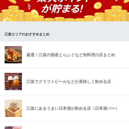
大阪メトロ御堂筋線江坂駅 徒歩5分
杯で二度おいしい！メインは、唐揚げ、お刺身、大ほっけ、ぶり
大阪府吹田市広芝町5-37
のカマ焼き、焼きサバ、もちろん日替わりもございます！日替わ
り定食は650円（税込）～。この嬉しい内容でお弁当も始めまし
た。
江坂エリアのおすすめまとめ
おすすめランチメニュー
からあげ定食
5個 650円(税込)
厳選！江坂の国産とらふぐなど魚料理の店まとめ
ぶりのカマ焼定食
650円(税込)
お刺身定食
750円(税込)
江坂でクラフトビールなどが美味しく飲める店
ランチメニューをもっと見る
炉端焼 榎坂の蔵
江坂にあるうまい日本酒が飲める店（日本酒バー）
新鮮魚介の炉端焼
大阪メトロ御堂筋線江坂駅 徒歩5分
大阪府吹田市垂水町3-9-10 チサンマンション第1江坂1F