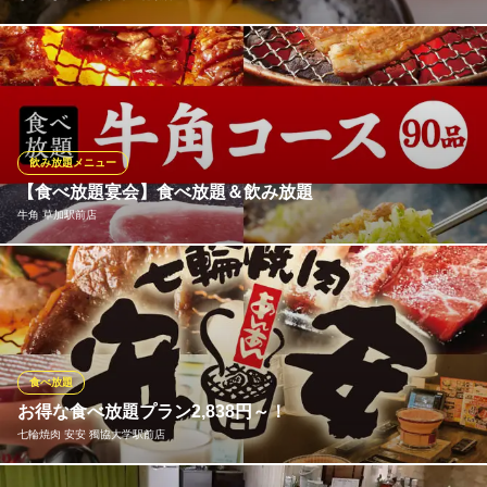
お肉はもちろん、鍋野菜、ごはん、うどん、中華麺、香の物が食
べ放題になるコースをご用意いたしました！ご予算やお好みのお
肉に合わせてお選びいただけます。特別な日にもそうでない日に
も大満足必至の食べ放題を、是非ご利用ください♪
飲み放題メニュー
しゃぶしゃぶどん亭 草加花栗店
【食べ放題宴会】食べ放題＆飲み放題
しゃぶしゃぶ・すきやき
牛角 草加駅前店
東武伊勢崎線（東武スカイツリーライン）草加駅 徒歩14分
埼玉県草加市西町570-3
【食べ放題＆飲み放題】お腹いっぱい食べて飲みたい方にはこち
ら！牛角で食べ放題＆飲み放題宴会！90品以上食べられる食べ放
題「牛角90品食べ放題コース」に、アルコール飲み放題を付けて
ついて、90分 5566円（税込)♪牛角で食べ放題をお腹いっぱい楽
しみたい方におススメです！
食べ放題
お得な食べ放題プラン2,838円～！
牛角 草加駅前店
七輪焼肉 安安 獨協大学駅前店
焼肉
東武伊勢崎線（東武スカイツリーライン）草加駅 徒歩1分