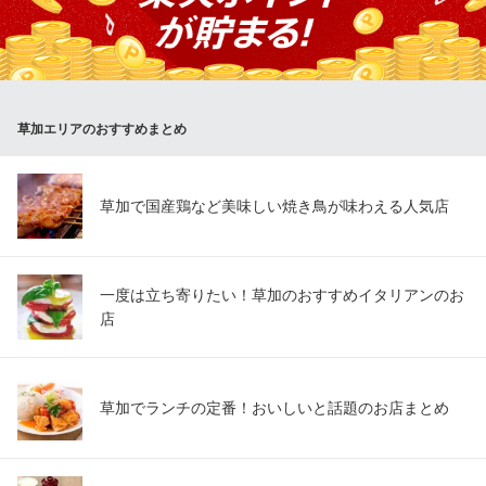
K！炊き立てのご飯と、オーブンで温めたパンを、心ゆくまでお楽
しみください。
ステーキのどん草加店
気軽に熱々のステーキ
草加エリアのおすすめまとめ
東武伊勢崎線（東武スカイツリーライン）新田駅 徒歩18分
埼玉県草加市長栄2-5-1
草加で国産鶏など美味しい焼き鳥が味わえる人気店
一度は立ち寄りたい！草加のおすすめイタリアンのお
店
草加でランチの定番！おいしいと話題のお店まとめ