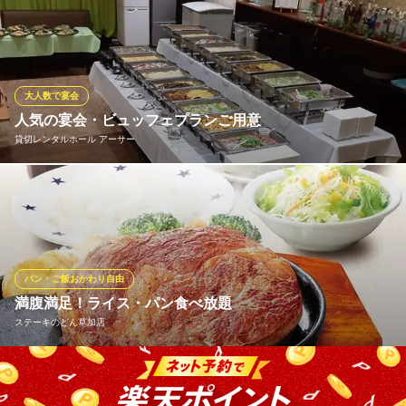
埼玉県草加市氷川町2126-5 第三ケイユー1F
お得な食べ放題プランは2,838円(税込)～！ご予算や用途で3種か
らお選びいただけます。プラス1,430円(税込)で飲み放題付にも変
更可◎少人数から大人数までのご宴会が可能です！ 飲み放題・歓
迎会・送迎会・女子会・飲み会・同窓会・ファミリーなど様々な
シーンでお得に炭火焼肉宴会をお楽しみください！
大人数で宴会
人気の宴会・ビュッフェプランご用意
七輪焼肉 安安 獨協大学駅前店
貸切レンタルホール アーサー
炭火使用の低価格焼肉店
東武伊勢崎線（東武スカイツリーライン）獨協大学前駅 徒歩1分
埼玉県草加市栄町2-11-7 1F
3時間飲み放題付【宴会プラン】は、当店ビル2階『パワー酒場元
気だし』コラボ！各テーブルにお客様のお召し上がり状況に応じ
てお料理を提供！温かいお料理も楽しめます。【ビュッフェコー
ス】は5,500円～8種ご用意！メインテーブルのお料理を各自で取
り分けるスタイル。お好きなお料理を食べたい分たっぷりと楽し
パン・ご飯おかわり自由
めます♪
満腹満足！ライス・パン食べ放題
ステーキのどん草加店
貸切レンタルホール アーサー
個室宴会団体貸切ホール
ランチメニューには、ライスとパンのお替り自由が付いていま
東武伊勢崎線（東武スカイツリーライン）草加駅 徒歩1分
埼玉県草加市氷川町2126-5 第3ケイユービル5F
す。しかも「ライスかパン」ではなく「ライスもパンも」両方O