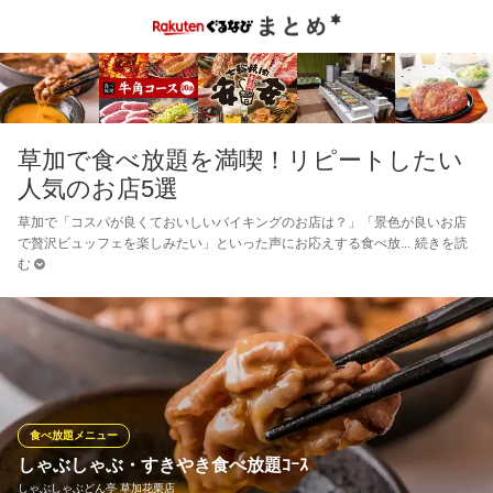
草加で食べ放題を満喫！リピートしたい
人気のお店5選
草加で「コスパが良くておいしいバイキングのお店は？」「景色が良いお店
で贅沢ビュッフェを楽しみたい」といった声にお応えする食べ放
続きを読
む
食べ放題メニュー
しゃぶしゃぶ・すきやき食べ放題ｺｰｽ
しゃぶしゃぶどん亭 草加花栗店