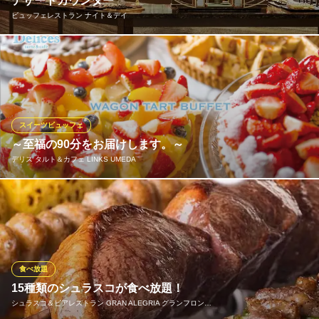
デザートカウンター
ビュッフェレストラン ナイト＆デイ
豊富なラインアップのスイーツ&セイボリーを思う存分満喫してい
ただけます。
ビュッフェレストラン ナイト＆デイ
梅田・ホテルビュッフェ
スイーツビュッフェ
阪急線大阪梅田駅茶屋町口 徒歩3分
～至福の90分をお届けします。～
大阪府大阪市北区茶屋町19-19 ホテル阪急インターナショナル1F
デリス タルト＆カフェ LINKS UMEDA
新鮮な旬のフルーツをふんだんに使った宝石のようなタルト達。
ひとつひとつ大切に心を込めてお作りしています。お好きなタル
トをお好きなだけお楽しみください！ ※FREE DRINK付き♪ ※ご予
約はネットのみの受付となっております、お電話ではお取りでき
ませんのでご了承くださいますようお願いいたします。
食べ放題
15種類のシュラスコが食べ放題！
デリス タルト＆カフェ LINKS UMEDA
シュラスコ＆ビアレストラン GRAN ALEGRIA グランフロン…
タルトビュッフェ