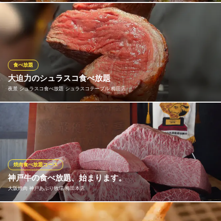
大阪メトロ御堂筋線梅田駅 徒歩1分
大阪府大阪市北区大深町1-1 リンクスウメダ1F
専用の巨大グリルでじっくりと焼き上げたイチボ・ランプ・牛肩
ロースなど 塊肉を各部位最高な状態でご提供！臨場感ある提供も
楽しめます テーブルビュッフェスタイルで、全15種が食べ放題！
シュラスコ＆ビアレストラン GRAN ALEGRIA グランフロン
食べ放題
ト大阪店
大迫力のシュラスコ食べ放題
松阪・近江牛シュラスコ
夜景 シュラスコ食べ放題 シュラスコテーブル 梅田店
ＪＲ大阪駅 徒歩1分
大阪府大阪市北区大深町4-20 グランフロント大阪南館7F
希少部位も豊富なシュラスコ（ブラジル式BBQ）食べ放題が3,490
円~各種宴会にもオススメ、アルコール飲み放題付きプラン 1,49
0円〜！など、様々なシーンにあったプランをご用意しておりま
す！
焼肉食べ放題コース
夜景 シュラスコ食べ放題 シュラスコテーブル 梅田店
神戸牛の食べ放題、始まります。
梅田 夜景 シュラスコ
大阪焼肉 神戸あぶり牧場 梅田本店
阪急線梅田駅 徒歩5分
大阪府大阪市北区小松原町1-27 梅田エビスビル9F
「贅沢の極み。神戸牛を好きなだけ。究極の食べ放題体験。」待