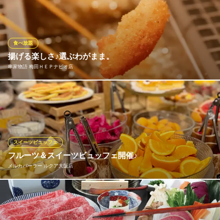
望の神戸牛食べ放題が“北梅田店限定”でスタート！(*梅田本店では
実施していません)。他店では真似できない、特撰部位や希少部位
まで！おすすめを階段盛でご提供！黒毛和牛サーロインは職人が
お客様の目の前でカット！詳しくは「神戸あぶり牧場北梅田店」
食べ放題
で。
揚げる楽しさ♪選ぶわがまま。
串家物語 梅田ＨＥＰナビオ店
大阪焼肉 神戸あぶり牧場 梅田本店
精肉店直営焼肉
約25種類の串揚げメニュー！自分で揚げるから楽しい♪美味しい！
ＪＲ大阪駅 徒歩3分
大阪府大阪市北区芝田2-8-11 共栄ビル1F
お好きなものをお好きなだけ★食べ放題でたっぷりとお召し上が
りください。揚げたて！アツアツを串家物語 特製ソースに付けて
◎その他サイドメニューも充実！食後のデザートに、チョコファ
ウンテン・自分で作るソフトクリームも人気ですよ♪ランチ営業有
スイーツビュッフェ
り！
フルーツ＆スイーツビュッフェ開催♪
メルカパーラー ルクア大阪店
串家物語 梅田ＨＥＰナビオ店
串揚げ
フルーツ屋さんだからできる新鮮なフルーツ＆お店手作りスイー
大阪メトロ谷町線東梅田駅 徒歩2分
大阪府大阪市北区角田町7-10 HEPナビオ7F
ツが食べ放題ビュッフェ!! 終日ランチ時間（11時〜17時20分※受
付は16時まで）の間にて実施中!!フルーツ＆スイーツ食べ放題♪ +3