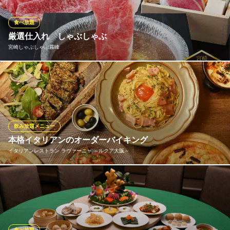
50円でドリンクセット（コーヒー、紅茶セレクション）
※こちらは昼のみのこだわりです。
食べ放題
厳選仕入れ しゃぶしゃぶ
メルカパーラー ルクア大阪店
宮崎しゃぶしゃぶ霧峰
フルーツパーラー
ＪＲ大阪駅 徒歩2分
大阪府大阪市北区梅田3-1-3 ルクア大阪B2
肉本来の上品な甘みと、とろけるような食感を最大限に引き出し
ます。 新鮮な旬の野菜とともに味わえば、四季折々の滋味が広が
り、贅沢な余韻を楽しめる至福のひととき。 素材、出汁、空間、
そのすべてにこだわり抜いた極上のしゃぶしゃぶを、心ゆくまで
ご堪能ください。
飲み放題メニュー
本格イタリアンのオーダーバイキング
宮崎しゃぶしゃぶ霧峰
イタリアンレストラン ラヴァーニャ ～ルクア大阪～
大阪駅直結の厳選牛鍋
ＪＲ大阪駅 徒歩1分
大阪府大阪市北区梅田3-1-3 サウスゲートビル16F
アラカルト全メニューOK！ 焼きたてピッツァや茹でたてパスタ、
前菜からデザートまで出来たてをお届け。 お好きなものを心ゆく
までお楽しみください。
食べ放題