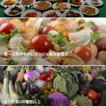
イタリアンレストラン ラヴァーニャ ～ルクア大阪～
イタリアン パスタ
オーダーバイキング
ＪＲ大阪駅 徒歩1分
神仙閣 大阪店
大阪府大阪市北区梅田3-1-3 ルクア10F
老舗「神仙閣」の本格中華を食べ放題でお楽しみいただけます。
オーダーバイキングをご用意しております。
※こちらは夜のみのこだわりです。
神仙閣 大阪店
パーティープラン
中華料理 宴会
選べる和洋中のビュッフェ飲み放題付
大阪メトロ四つ橋線西梅田駅 徒歩1分
梅田スカイビル 貸切パーティースペース
大阪府大阪市北区梅田1-3-1 大阪駅前第1ビル 12F
和洋中折衷プラン（１～10月）と中国料理を楽しめるプランをご
用意しております。どれも飲み放題付きのビュッフェスタイルで
ご提供いたします。立食・着席などお好みのスタイルもご相談く
ださい。
食べ放題
梅田スカイビル 貸切パーティースペース
近江野菜100種類以上
梅田貸切パーティー会場