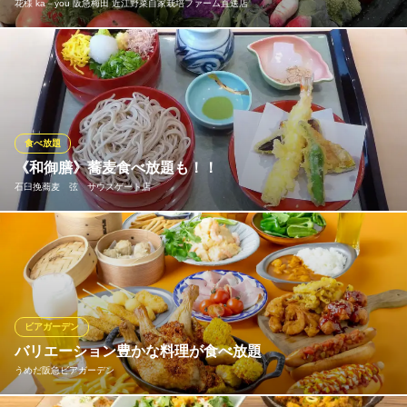
花様 ka－you 阪急梅田 近江野菜自家栽培ファーム直送店
JR大阪駅 徒歩7分
大阪府大阪市北区大淀中1-1-88 梅田スカイビル タワーイースト36F
滋賀県には伝統野菜が数多く存在します。滋賀県発祥の近江野菜
は、地元でも稀少です。日野菜、北之庄菜、万木かぶ、赤丸か
ぶ、小泉紅かぶら、矢島かぶ、伊吹大根、山田ねずみ大根、秦荘
山芋、下田なす、杉谷なすび、杉谷唐辛子、弥平唐辛子、笠原し
ょうが、鮎河菜、豊浦ねぎ、などが代表的な野菜で近年注目され
食べ放題
ています。
《和御膳》蕎麦食べ放題も！！
石臼挽蕎麦 弦 サウスゲート店
花様 ka－you 阪急梅田 近江野菜自家栽培ファーム直送店
近江野菜の自然和食
【蕎麦食べ放題】時間無制限で当店自慢のお蕎麦を存分にお楽し
阪急線梅田駅 徒歩1分
大阪府大阪市北区芝田1-7-2 阪急かっぱ横丁2F
み下さい。お蕎麦と一緒に人気の天ぷら盛り合わせもついてきま
す♪
石臼挽蕎麦 弦 サウスゲート店
ビアガーデン
和風居酒屋
バリエーション豊かな料理が食べ放題
ＪＲ大阪駅 徒歩1分
うめだ阪急ビアガーデン
大阪府大阪市北区梅田3-1-1 大阪ステーションシティ サウスゲートビルディング16F