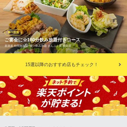
名物のローストチキンはビールとの相性が抜群です！もちろん約1
00種類飲み放題！ ノンアルコールも揃ってますビールはもちろん
ハイボール、サワー、カクテル、ノンアルコールカクテル、ソフ
トドリンクなど揃いに揃って全部で約100種類！
食べ放題
うめだ阪急ビアガーデン
ご宴会に☆180分飲み放題付きコース
ビアガーデン
居酒屋 時間無制限×食べ飲み放題 まんぷく屋 梅田店
大阪メトロ御堂筋線梅田駅 徒歩1分
大阪府大阪市北区角田町8-7 阪急うめだ本店13F
当店では、お客様にゆっくりとご宴会を楽しんでいただくために
15選以降のおすすめ店もチェック！
【180分飲み放題付きコース】を多数ご用意しております。 定番
の120分では「話足りない！」「飲み足りない！」そんなお客様は
当店へ是非へどうぞ！！180分飲み放題付きは2,999円とお財布に
も優しいので、学生さんや給料日前のサラリーマンの皆様！必見
です！
居酒屋 時間無制限×食べ飲み放題 まんぷく屋 梅田店
食べ放題居酒屋
大阪メトロ谷町線東梅田駅 徒歩4分
大阪府大阪市北区小松原町1-26 寿楽ビル7F