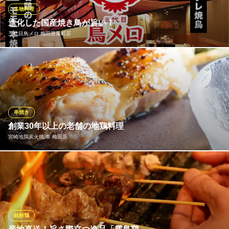
人気メニューとなっております。
名物料理
進化した国産焼き鳥が旨い！
個室居酒屋 炭火焼き瑞炎 梅田店
三代目鳥メロ 梅田茶屋町店
焼鳥 居酒屋
阪急線大阪梅田駅 徒歩3分
大阪府大阪市北区芝田1-15-21
鳥メロの焼鳥が、さらにおいしく進化しました。看板商品の焼き
鳥は、国産チルド原料を使用し、仕込みから焼きまで工程を一
新。冷凍に頼らないチルドならではの鮮度と旨みで、ささみ串は
しっとり、レバー串は濃厚な味わいに。ひと口食べれば違いが分
かる、鳥メロ自慢の焼き鳥をぜひご堪能ください。
串焼き
創業30年以上の老舗の地鶏料理
三代目鳥メロ 梅田茶屋町店
宮崎地鶏炭火焼 車 梅田店
梅田居酒屋宴会大人数
阪急線梅田駅 徒歩3分
大阪府大阪市北区茶屋町2-16 e-square chayamachi 3F
創業30年以上もの長きに渡り愛され続けている当店の串焼き。認
定の焼き師が鶏の旨みを最大限に引き出し、ご提供させていただ
きます。炭火の香ばしさが広がり、炭火ならではの食感をお試し
ください。
銘柄鶏
宮崎地鶏炭火焼 車 梅田店