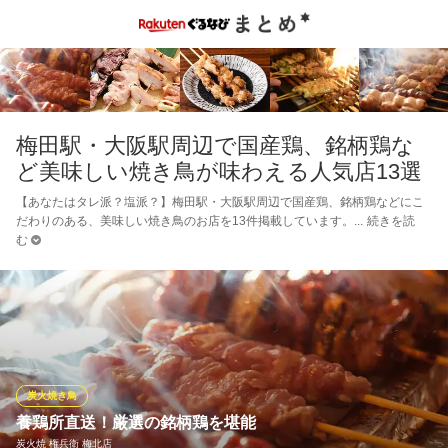
梅田駅・大阪駅周辺で国産鶏、銘柄鶏な
ど美味しい焼き鳥が味わえる人気店13選
【あなたはタレ派？塩派？】梅田駅・大阪駅周辺で国産鶏、銘柄鶏などにこ
だわりのある、美味しい焼き鳥のお店を13件掲載しています。
続きを読
む
炭火焼き鳥
養鶏所直送！厳選の銘柄鶏を堪能
炭火焼 権兵衛 梅北店