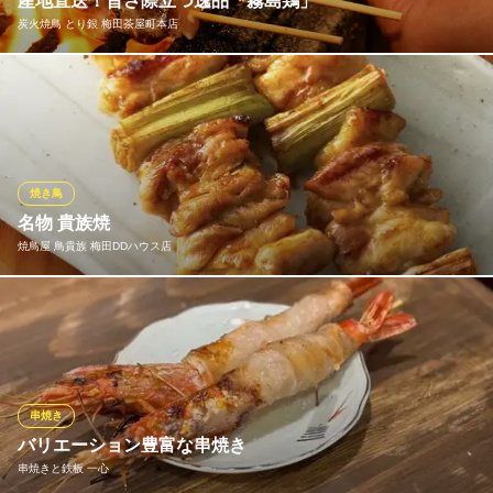
産地直送！旨さ際立つ逸品「霧島鶏」
創業30年以上の鶏料理
炭火焼鳥 とり銀 梅田茶屋町本店
阪急梅田駅 徒歩3分
大阪府大阪市北区角田町6-9
宮崎県の豊かな自然の中、きれいな水と特製飼料、大地に放し飼
いにされ太陽を燦々と浴びて育つ「霧島鶏」。約80日の長期飼育
で、適度な歯ごたえと、しっとりとした上質感ある肉の旨味を両
立。深いコクのある味わいをお楽しみいただけます。とり銀で
は、厳選された雌鶏のみを産地直送でご提供。ぜひ一度お試しく
焼き鳥
ださい。
名物 貴族焼
焼鳥屋 鳥貴族 梅田DDハウス店
炭火焼鳥 とり銀 梅田茶屋町本店
霧島鶏の美味しさ伝道師
一串に90gという大きさを誇る「名物 貴族焼」は鳥貴族のこだわ
阪急線大阪梅田駅茶屋町口 徒歩1分
大阪府大阪市北区芝田1-3-13 シバタビル1F
り。 鳥貴族の圧倒的な人気No.1メニューです。 おいしくて大きな
焼鳥でお客様も満足していただけると信じています。
焼鳥屋 鳥貴族 梅田DDハウス店
串焼き
焼鳥
バリエーション豊富な串焼き
阪急線梅田駅茶屋町口 徒歩3分
串焼きと鉄板 一心
大阪府大阪市北区芝田1-8-1 D.D.HOUSE2F