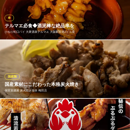
レスなく育った「大山どり」は脂乗りのバランスがよく、栄養た
っぷり！ジューシーで旨味が凝縮された鶏肉を一本一本職人が技
術と心を込めて焼き上げました！楽蔵にいらした際は是非ご堪能
串
ください。
テルマエ必食◆酒泥棒な絶品串を
ひねり蛇口ハイ 大衆酒泉テルマエ 大阪駅前第2ビル泉
全席個室 楽蔵うたげ 梅田店
厳選素材の贅沢和食
テルマエの看板名物！やみつきになるおいしさをリーズナブルな
阪急線大阪梅田駅 徒歩4分
大阪府大阪市北区小松原町1-10 梅田パルビル 8F
価格で。ビールと合わせても300円以内ととにかく安い！！
ひねり蛇口ハイ 大衆酒泉テルマエ 大阪駅前第2ビル泉
赤字覚悟の価格破壊
国産鶏
ＪＲ東西線北新地駅 徒歩2分
国産素材にこだわった本格炭火焼き
大阪府大阪市北区梅田1-2-2 大阪駅前第2ビルB1
個室居酒屋 炭火焼き瑞炎 梅田店
国産品を使用し、15時間かけて作った自慢の秘伝たれをつけて炭
火で焼き上げる本格派。野菜もすべて国産ですので、お安く上質
なお料理をリーズナブルにお楽しみいただけます◎おすすめの
「鶏のつくり盛り合わせ」は新鮮な朝引き鶏を使用しており、大