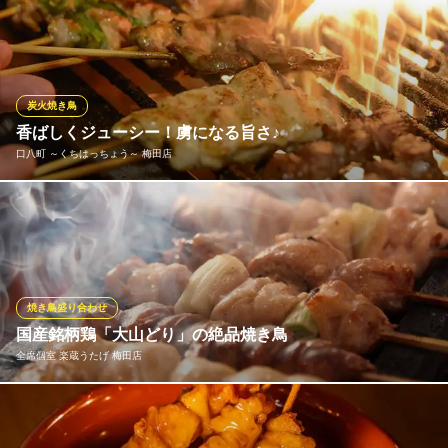
大阪府大阪市北区梅田1-2-2 大阪駅前第二ビル B1
各部位の特性を最大限に引き出す調理法で提供しています。特製
タレや秘伝のスパイスで味付けされた鶏の丸焼きやジューシーな
唐揚げは、一度食べたらやにつきになる味♪
鶏酒場 大阪梅田 アイボリー
炭火焼き鳥
鶏と創作逸品の大衆酒場
香ばしくジューシー！虜になる旨さ♪
大阪メトロ四つ橋線西梅田駅 徒歩1分
口八町 ～くちはっちょう～ 梅田店
大阪府大阪市北区梅田1-3-1 大阪駅前第1ビルB2
炭火で焼いて、鶏本来の旨味がギュッと凝縮された炭火焼鳥が自
慢！一つ一つの素材を丁寧に、職人が真心と情熱を込めて、絶妙
な火加減で仕上げております！炭の薫りと秘伝のタレが絡まって
極上の旨さに。1串90円（税抜）～とリーズナブルな価格でご用
意！野菜＆お肉や、かつお梅紫蘇を使用など、創作串も豊富にご
焼き鳥盛り合わせ
ざいます。
国産銘柄鶏「大山どり」の絶品焼き鳥
全席個室 楽蔵うたげ 梅田店
口八町 ～くちはっちょう～ 梅田店
焼き鳥
当店では安心・安全で新鮮な「大山どり」を使用した焼き鳥をご
阪急線梅田駅 徒歩3分
大阪府大阪市北区芝田1-3-10
用意しております。大山山麓のきれいな空気と水でのびのびスト