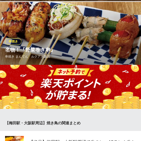
じっくり焼き上げる串焼きは、どれもビールにマッチ！イチオシ
の「一心の親鶏ねぎま」をはじめ、砂ズリやこころ、つくねチー
ズなど、鶏メニューを多彩に用意。さらに、レタスや半熟たま
ご、エビを巻いたボリューム満点の「豚巻き」シリーズも大人気♪
1本ずつ丁寧に仕上げる串焼き。
串焼き
名物！『野菜巻き串』
串焼きと鉄板 一心
串焼き まんてん ルクア大阪店
駅ビルで串焼きと鉄板
ＪＲ東西線北新地駅 徒歩2分
大阪府大阪市北区梅田1-1-3 大阪駅前第3ビルB2
毎日一つ一つ手作業で、新鮮な野菜を「豚肉」で巻いておりま
す！炭火でじっくり焼き上げた野菜巻き串は、ボリューミーなの
にヘルシー！
※こちらは夜のみのこだわりです。
串焼き まんてん ルクア大阪店
串焼き
【梅田駅・大阪駅周辺】焼き鳥の関連まとめ
ＪＲ大阪駅 徒歩2分
大阪府大阪市北区梅田3-1-3 ルクアイーレB2