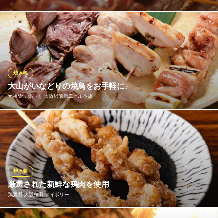
権兵衛名物！炭火の焼き鳥には、近江黒鶏・近江鶏・丹波黒どり
の3種の厳選鶏を使用。一本一本丁寧に時間をかけて焼きあげま
す。数量限定の希少部位も各種取り揃え、それぞれ素材ごとに美
味しい焼き加減でご提供。1978年の大阪八尾「とり福」創業以来
継ぎ足してきた秘伝のタレや厳選塩で食べ比べをお楽しみくださ
焼き鳥
い。
大山がいなどりの焼鳥をお手軽に♪
元祖Mr．鶏っく 大阪駅前第二ビル本店
炭火焼 権兵衛 梅北店
鮮魚と本格炭火焼き鳥
当店の焼鳥には、適度な歯応えと締まった身が特徴の“大山がいな
大阪メトロ御堂筋線梅田駅 徒歩3分
大阪府大阪市北区芝田2-3-23 メイプル芝田B1
どり”を使用。丁寧に串打ちを行い焼き上げた極上の一本を、タレ
または塩でお楽しみいただけます。一押しは「ねぎま」と
「肝」、そして一羽から2つしかとれない数量限定の希少部位「ソ
リレス」も♪
焼き鳥
厳選された新鮮な鶏肉を使用
元祖Mr．鶏っく 大阪駅前第二ビル本店
鶏酒場 大阪梅田 アイボリー
居酒屋＆焼き鳥
ＪＲ東西線北新地駅 徒歩3分