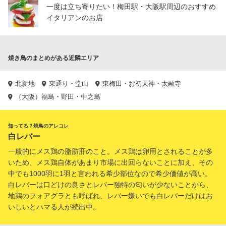
一度は立ち寄りたい！梅田駅・大阪駅周辺のおすすめ
イタリアンのお店
焼き鳥のまとめがある近隣エリア
北新地
東通り・堂山
東梅田・お初天神・太融寺
（大阪）福島・野田・中之島
知ってる？焼鳥のアレコレ
白レバー
一般的にメス鶏の脂肪肝のこと。メス鶏は卵用とされることが多
いため、メス鶏自体があまり市場に出回らないことに加え、その
中でも1000羽に1羽と言われる希少部位なので希少価値が高い。
白レバーは口どけの良さとレバー独特の匂いが少ないことから、
地鶏のフォアグラとも呼ばれ、レバー嫌いでも白レバーだけはお
いしいとハマる人が続出中。