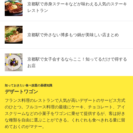
京都駅で赤身ステーキなどが味わえる人気のステーキ
レストラン
京都駅で外さない博多もつ鍋が美味しい店まとめ
京都駅で女子会するならここ！知ってるだけで得する
お店
知っておきたい食べ放題の基礎知識
デザートワゴン
フランス料理のレストランで人気が高いデザートのサービス方式
のひとつ。フルコース料理の最後にケーキ、チョコレート、アイ
スクリームなどの小菓子をワゴンに乗せて提供するが、客は好き
な種類を自由に選ぶことができる。くれぐれも食べきれる量に留
めておくのがマナー。