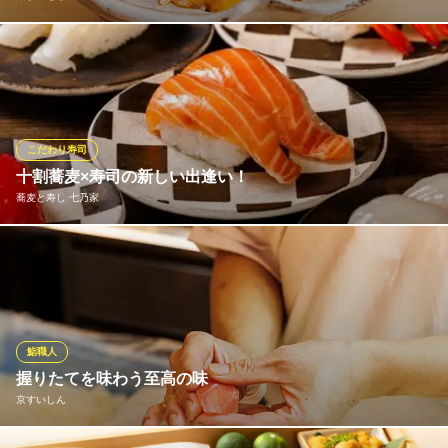
振る舞うのは＜おまかせコース＞のみ。その後、尾道名産ネブト
の素揚げ、梅干をのせた茶碗蒸し、ムラサキウニとバフンウニを
アオリイカで巻いた2種類のウニ食べ比べなどのつまみが続き、お
待ちかねの伝統かつ正統な江戸前握りが登場。大トロの筋部分に
自家製塩をまぶした独自の味わい方も「鮨まつもと」ならではの
こだわり寿司
魅力。
十割蕎麦×寿司の新しい出逢い！
蕎麦と寿し 七乃家
鮨まつもと
鮨
「蕎麦屋でちょっと一杯」をより自由に、もっと楽しく。看板メ
阪急京都線京都河原町駅 徒歩1分
京都府京都市下京区真苧屋町99 ブーケガルニ2F
ニューの自家製十割蕎麦は、これまでの常識を覆す喉ごしの良さ
が自慢です。天ぷら・寿司の名店「米福」仕込みの確かな技術で
提供する海鮮料理や天ぷらも充実。お一人様でのサク飲みから、
気の合う仲間との宴会まで、幅広いシーンで“外さない”一軒です。
鮨職人
※こちらは夜のみのこだわりです。
握りたてを味わう至高の味
京すいしん
蕎麦と寿し 七乃家
蕎麦と天ぷらと寿し