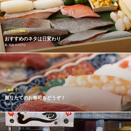
厳選された新鮮な旬のネタを、職人がその場で一貫一貫丁寧に握
地下鉄烏丸線京都駅 徒歩5分
京都府京都市下京区粉川町234
ります。
京すいしん
老舗 京の玄関口 酒処
こだわり寿司
ＪＲ京都駅 徒歩3分
おすすめのネタは日変わり
京都府京都市下京区烏丸通り七条下ル東塩小路町719 SKビル1F(京都タワービル東向
鮨 珠姫 KYOTO
い)
仕入れは毎日行います。北陸以外では出回らない「がす海老」な
ど希少なネタが入ってくる季節もございます。 その日、その時期
の厳選した旬の食材をお楽しみください。
鮨 珠姫 KYOTO
鮮度
北陸の鮮魚で握る寿司
握りたてのお寿司をどうぞ！
地下鉄烏丸線京都駅 徒歩2分
鮨酒場スシトフジ
京都府京都市下京区烏丸通塩小路下ル東塩小路町901 京都駅ビル11F
全国各地の仕入れルートを持った産地直送の新鮮な魚、シャリに
は八代目儀兵衛さんの寿司専用米と赤酢・米酢を独自にブレンド