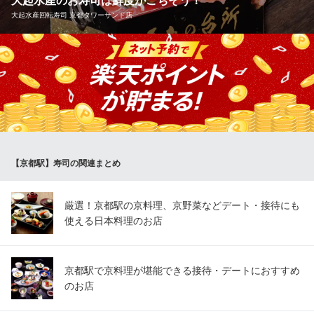
大起水産のお寿司は鮮度がごちそう！
寿司と居酒屋魚民 京都中央口駅前店
大起水産回転寿司 京都タワーサンド店
飲み放題豊富海鮮居酒屋
ＪＲ京都駅中央口 徒歩2分
京都府京都市下京区東洞院通塩小路下ル東塩小路町849 セレマビル2F
大起水産のお寿司は「鮮度がごちそう」。魚のおいしさの決め手
である鮮度を守るため、全国の有名漁場から産地直送で仕入れて
います。セリを飛ばすことで漁場とお客様の距離を縮め、朝獲れ
た魚介をその日のうちに店舗へ直送します。入荷した鮮魚は店内
で素早くさばき、最も新鮮な状態でお値打ち価格にてお届けしま
す。
【京都駅】寿司の関連まとめ
大起水産回転寿司 京都タワーサンド店
回転寿司
地下鉄烏丸線京都駅 徒歩1分
厳選！京都駅の京料理、京野菜などデート・接待にも
京都府京都市下京区烏丸通七条下ル東塩小路町721-1 B1
使える日本料理のお店
京都駅で京料理が堪能できる接待・デートにおすすめ
のお店