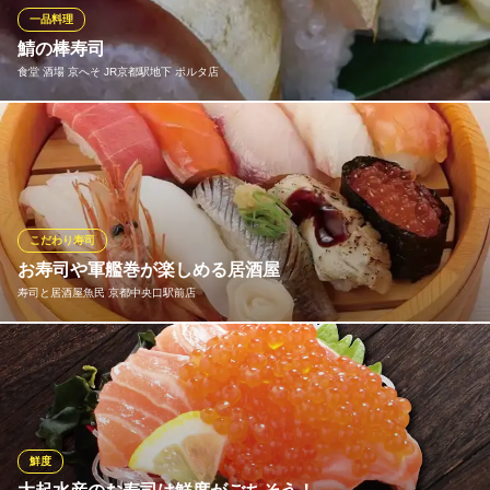
すすめネタや豪華な盛り合わせを提供。
一品料理
鯖の棒寿司
寿司・和食 がんこ 京都駅ビル店
食堂 酒場 京へそ JR京都駅地下 ポルタ店
懐石・お食事・ご宴会
ＪＲ京都駅 徒歩3分 「京都駅ビル東ゾーン2階・京都劇場とな
り」
自家製のしめ鯖、厚みもあり食べ応え十分！
京都府京都市下京区烏丸通塩小路下ル東塩小路町901 京都駅ビル
食堂 酒場 京へそ JR京都駅地下 ポルタ店
食堂・酒場
地下鉄烏丸線京都駅 徒歩1分
こだわり寿司
京都府京都市下京区東塩小路町902
お寿司や軍艦巻が楽しめる居酒屋
寿司と居酒屋魚民 京都中央口駅前店
【当店人気！】赤身が旨い『まぐろ赤身』や脂の乗った『オラン
ダ島サーモン』などのお寿司をご用意。迷ったら『特上にぎり』
を是非！炙りや漬けが好きな方には『炙り&漬け尽くし』がおすす
め♪お一人でちょっと日本酒を飲みながら。ご家族でお食事になど
様々なシーンで当店自慢のお寿司をぜひご堪能ください。
鮮度