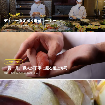
した寿司酢のシャリを使用。独自の熟成技術を用いた本マグロを
はじめとした、こだわり溢れる本格的な江戸前握り寿司を存分に
お楽しみ頂くため、酒場価格でご提供いたします！
こだわり寿司
ディナー限定握り寿司コーナー
鮨酒場スシトフジ
ホテルグランヴィア京都 カフェレストラン ル・タン
鮨酒場
地下鉄烏丸線京都駅 徒歩7分
京都府京都市下京区七条通新町西入夷之町714 2F
ディナー限定で登場する「握り寿司コーナー」では、その日おす
すめの魚をネタに、寿司職人が目の前で握ってご提供いたしま
す。
ホテルグランヴィア京都 カフェレストラン ル・タン
こだわり寿司
季節の食材バイキング
一貫一貫、職人が丁寧に握る極上寿司
ＪＲ京都駅中央出口 徒歩1分
寿司・和食 がんこ 京都駅ビル店
京都府京都市下京区烏丸通塩小路下ルJR京都駅ビル内 JR京都駅ビル内ホテルグラン
ヴィア京都2F
市場直送の新鮮ネタを使用し、口の中でとろける美味しさをご提
供毎朝市場から届く厳選された海の幸を使い、ネタの鮮度、シャ
リの絶妙な配分が三位一体となり、口の中でとろけるような味わ
いを生み出します。寿司の基本を大切にしながら、季節ごとのお