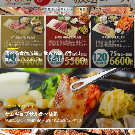
【肉３種/全36種】80分食べ放題プラン3,000円（税込） 36種のお
料理が食べ放題でお楽しみ頂けます♪また、産地にこだわった新鮮
な野菜や美味しいサイドメニューもございます♪デザートも食べ放
題に付いております。飲み放題をご希望の際は別途ご料金がかか
ります。※幼児：無料、小学生：1000円引き※L.O.20分前
コース
選べる食べ放題・飲み放題プラン！
しゃぶしゃぶ食べ放題 かもぎゅうとん
EBeanS sour＆beer garden（サワー＆ビアガーデン）2026
しゃぶしゃぶ食べ放題
ＪＲ仙台駅 徒歩1分
宮城県仙台市青葉区中央3-7-5 仙台パルコ2 1F
今年はグレードアップした選べる食べ放題プランを3つご用意！大
人気のサムギョプサルが入った【スタンダードプラン】は90分40
種の食べ放題飲み放題！【ハイグレードプラン】は柔らかい厳選
素材の牛カルビ入り120分飲み放題65種食べ放題！【プレミアム
プラン】は120分飲み放題75種食べ放題とと～っても嬉しい内容♪
サムギョプサル
サムギョプサル食べ放題
EBeanS sour＆beer garden（サワー＆ビアガーデン）202
韓国屋台ぴんな 韓国料理食べ放題＆飲み放題 仙台駅本店
6
駅からすぐビアガーデン