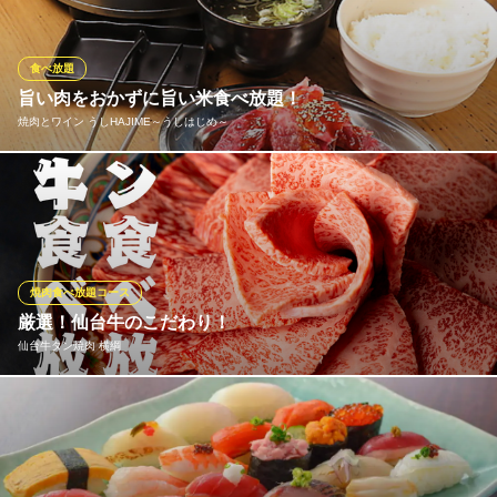
三陸漁師直送のオイスターバー Ostra de Ole（オストラデ
オーレ）
食べ放題
三陸漁師の牡蠣の店
旨い肉をおかずに旨い米食べ放題！
仙台市営地下鉄南北線広瀬通駅西5番出口 徒歩5分
焼肉とワイン うしHAJIME～うしはじめ～
宮城県仙台市青葉区国分町2-1-3 エーラクフレンディアビル1F
人気のランチメニュー「蔵王牛の焼肉定食」がなんと夜定食とし
てディナータイムにも楽しめる♪黒毛和牛の脂の旨さと、野性味あ
る赤身肉の旨さを掛け合わせた蔵王牛と秋田農家直送の旨い白メ
シが食べ放題！！ディナー営業開始～18時30分までの時間限定メ
ニューなので夜ごはんにどうぞ！もちろんドリンクや追加オーダ
焼肉食べ放題コース
ーもOK♪
厳選！仙台牛のこだわり！
仙台牛タン焼肉 横綱
焼肉とワイン うしHAJIME～うしはじめ～
個室で焼肉
食べ放題と侮ってはいけない！仙台牛へのこだわり。当店では厳
仙台市営地下鉄南北線広瀬通駅 徒歩2分
宮城県仙台市青葉区一番町3-8-20 今徳ビル2F
しい基準を満たしたA5ランク仙台牛のみを使用し、部位ごとに最
適な厚みとカットでご提供。脂のキレと赤身の旨味を最大限に引
き出し、「好きなだけ、でも質は妥協しない」食べ放題を目指し