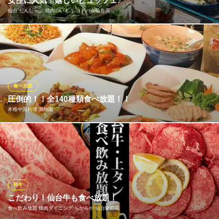
女性に人気！嬉しいビュッフェ♪
仙台市営地下鉄南北線仙台駅 徒歩3分
仙台 たんしゃぶ 焼肉のいとう ヨドバシ仙台店
宮城県仙台市青葉区中央1-8-22 2F
女性に人気のビュッフェコーナーをご用意しております♪季節の野
菜を使用したサラダや一品料理、冷菜、お惣菜が充実！また仙台
牛などのお肉を使用した肉料理、子供にも嬉しいカレーやスー
プ、ライスも食べ放題で楽しる！さらにデザートも常時5～6種類
あるのでコスパ最高！是非ちょっと贅沢なランチやご家族でご利
食べ放題
用下さい！
圧倒的！！全140種類食べ放題！！
本格中国料理 満州園
仙台 たんしゃぶ 焼肉のいとう ヨドバシ仙台店
仙台たんしゃぶ×焼肉
本場の中華をお腹いっぱい堪能できる上に2時間飲み放題まで付い
ＪＲ仙台駅 徒歩1分
宮城県仙台市宮城野区榴岡1-3-1 ヨドバシ仙台第一ビル6F
てクーポンご利用で3980円→3600円！！！ 満州園懇親の本格中
華料理をご賞味ください！
本格中国料理 満州園
和牛
食べ飲み放題のあるお店
こだわり！仙台牛も食べ放題！
仙台市営地下鉄南北線北四番丁駅 徒歩2分
食べ飲み放題 焼肉ダイニング ちからや 仙台駅前店
宮城県仙台市青葉区木町通2-1-15