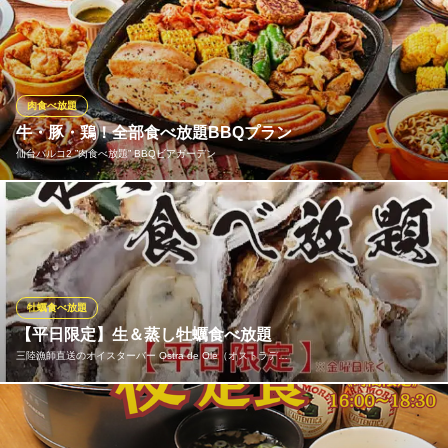
ＪＲ仙台駅 徒歩2分
【美味い韓国サムギョプサル90分食べ放題1780円！】サンチュ×
宮城県仙台市青葉区中央4-1-1 仙台駅前E BeanS4F
豚バラにパジョリ.フライドニンニク.特製辛味噌などを巻いて食べ
る美味しい韓国サムギョプサル♪焼いた時の豚の油でキムチ.ナム
ル.ニンニクを少し焼いて乗せるのもOK！サンチュに巻かないで食
べる場合は塩ごま油.きな粉をつけて食べるのも美味しいです！
肉食べ放題
牛・豚・鶏！全部食べ放題BBQプラン
韓国屋台ぴんな 韓国料理食べ放題＆飲み放題 仙台駅本店
仙台パルコ2 ”肉食べ放題” BBQビアガーデン
韓国バル屋台
ＪＲ仙台駅 徒歩1分
宮城県仙台市青葉区中央2-6-33
テーブルを華やかに彩る、大満足の食べ放題コースをご用意！
牛・豚・鶏のお肉３種に加えて、バラエティ豊かなタパスメニュ
ーも驚きの食べ放題です。お肉を網でジューシーに焼き上げなが
ら、おつまみも交互に楽しめるのが嬉しいポイント。冷えたビー
ルやサワーを片手に、仲間とワイワイ盛り上がる宴会に最適で
牡蠣食べ放題
す！
【平日限定】生＆蒸し牡蠣食べ放題
三陸漁師直送のオイスターバー Ostra de Ole（オストラデ…
仙台パルコ2 ”肉食べ放題” BBQビアガーデン
仙台BBQビアガーデン
石巻雄勝湾の牡蠣が食べ放題！なんと90分飲み放題もついてるで
ＪＲ仙台駅西口 徒歩5分
宮城県仙台市青葉区中央3-7-5 仙台PARCO2屋上
満足度高いこと間違いなし！