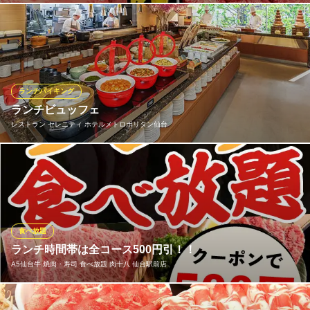
当店はなんと仙台牛も食べ放題コースに取り入れております。仙
台牛の柔らかさや引き締まった赤身と適度な霜降りが口の中でと
ろける味わいは一級品です。オーナー自ら目利きした特上の素材
をご提供。お手頃価格でお試し頂けるコースもございますので、
ぜひ一度ご賞味ください。
ランチバイキング
ランチビュッフェ
食べ飲み放題 焼肉ダイニング ちからや 仙台駅前店
レストラン セレニティ ホテルメトロポリタン仙台
仙台駅 焼肉 食べ放題
ＪＲ仙台駅西口 徒歩5分
宮城県仙台市青葉区中央1-8-25 マジェスティビル4F
西洋料理・日本料理・中国料理・スイーツ、合わせて約80種類を
ご用意。
レストラン セレニティ ホテルメトロポリタン仙台
フレンチレストラン
食べ放題
ＪＲ仙台駅西口 徒歩1分
ランチ時間帯は全コース500円引！！
宮城県仙台市青葉区中央1-1-1 ホテルメトロポリタン仙台
A5仙台牛 焼肉・寿司 食べ放題 肉十八 仙台駅前店
ランチ時間帯は【全コース500円引】でお得に焼肉食べ放題が楽し