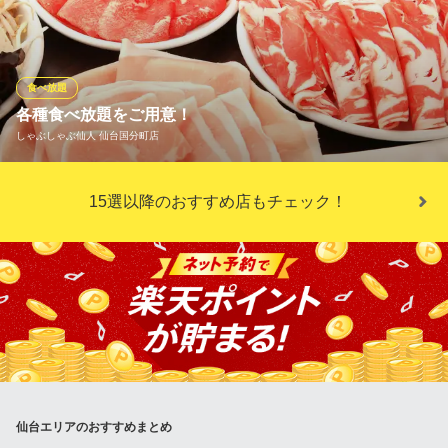
めます！ 是非この機会に当店をご利用下さいませ！
A5仙台牛 焼肉・寿司 食べ放題 肉十八 仙台駅前店
焼肉 寿司 食べ放題
食べ放題
仙台市営地下鉄南北線仙台駅 徒歩2分
各種食べ放題をご用意！
宮城県仙台市青葉区中央1-7-1 第一志ら梅ビル8F
しゃぶしゃぶ仙人 仙台国分町店
食べ放題も可能！仙台ならではの牛タンや北海道名物のラムしゃ
15選以降のおすすめ店もチェック！
ぶもOK！
しゃぶしゃぶ仙人 仙台国分町店
しゃぶしゃぶ食べ放題
仙台市営地下鉄南北線勾当台公園駅 徒歩4分
宮城県仙台市青葉区国分町2-10-10 勝徳ビル第5号2F
仙台エリアのおすすめまとめ