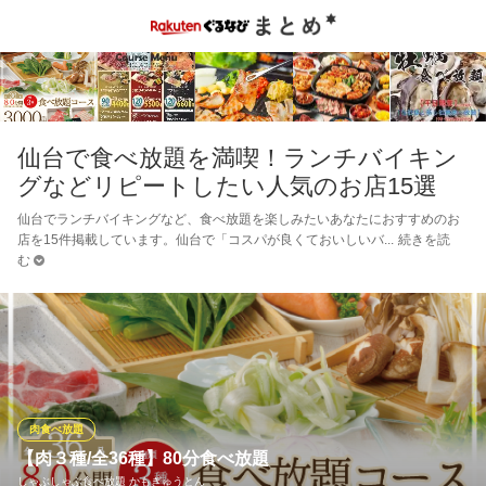
仙台で食べ放題を満喫！ランチバイキン
グなどリピートしたい人気のお店15選
仙台でランチバイキングなど、食べ放題を楽しみたいあなたにおすすめのお
店を15件掲載しています。仙台で「コスパが良くておいしいバ
続きを読
む
肉食べ放題
【肉３種/全36種】80分食べ放題
しゃぶしゃぶ食べ放題 かもぎゅうとん