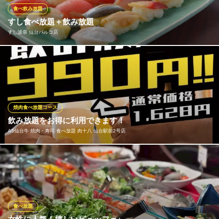
ています。
食べ飲み放題
すし食べ放題＋飲み放題
仙台牛タン焼肉 横綱
すし波奈 仙台パルコ店
焼肉食べ放題・飲み放題
仙台市営地下鉄南北線勾当台公園駅 徒歩4分
宮城県仙台市青葉区国分町2-12-3 第6吉岡屋ビル 2F
大人気！お寿司の食べ放題コース開催中！90分職人が握るお寿司
が食べ放題！ 握り・軍艦・手巻きの合わせて30種類以上の食べ放
題となっております！（旬のにぎりは仕入れ状況により、日々変
化致します） 【90分食べ放題・飲み放題】（6,500円）！人気で
すので早めのご予約がおすすめ♪
焼肉食べ放題コース
飲み放題をお得に利用できます！
すし波奈 仙台パルコ店
A5仙台牛 焼肉・寿司 食べ放題 肉十八 仙台駅前2号店
新鮮活魚の寿司と海鮮
ＪＲ仙台駅西口 徒歩1分
宮城県仙台市青葉区中央1-2 仙台パルコ9F
期間限定＆平日限定でアルコール付飲み放題が990円になるキャン
ペーンを実施中です！ 是非この期間に焼肉と一緒に飲み放題をご
利用下さいませ！
A5仙台牛 焼肉・寿司 食べ放題 肉十八 仙台駅前2号店
食べ放題
焼肉 ＆ 寿司食べ放題