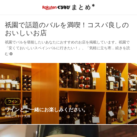
祇園で話題のバルを満喫！コスパ良しの
おいしいお店
祇園でバルを堪能したいあなたにおすすめのお店を掲載しています。祇園で
「安くておいしいスペインバルに行きたい！」、「気軽に立ち寄
続きを読
む
ワイン
ワインとご一緒にお楽しみください。
祇園ビストロ 丸橋
本格的な味わいの料理をより引き立てるワインは、常時60種以上