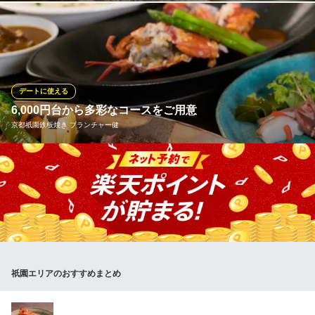
◆◇◆グリルステーキマウンテン◆◇◆肉・肉・肉！！3種のお肉
料理が豪快に盛り付けられた「グリルステーキマウンテン」は言
うまでもなくボリューム満点！料理長のこだわり詰まった料理
で、個室やおしゃれな空間でおくつろぎください！
デートに使える
完全個室 和イタリアンと肉料理 W （ダブリュー）
6,000円台から多彩なコースをご用意
京都デザイナーズ個室
京都祇園鉄板焼き プランチャー健
京阪本線祇園四条駅 徒歩1分
京都府京都市東山区常盤町165 ジェイ・プライドビル1F
最高級のブランド和牛や活オマール海老など、素材を生かした鉄
板焼きコースを6,000円台から10,000円台まで幅広くご用意してい
ます。お肉の追加注文も承りますので、どうぞ気軽にお申し付け
ください。デート利用ならシェフの技を目の前で堪能できるカウ
ンター席がおすすめ。横並びのお食事で、距離感もぐっと縮まり
ます。
祇園エリアのおすすめまとめ
京都祇園鉄板焼き プランチャー健
祇園のおしゃれな鉄板焼
京阪本線祇園四条駅 徒歩6分