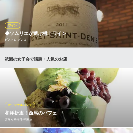
をご用意。グラスワインも豊富にご用意しております。 飲み比べ
て、好みの一杯を探してみるのもまた一興です。
祇園ビストロ 丸橋
ワイン
京町屋ビストロ
◆ソムリエが選ぶ極上ワイン
京阪本線祇園四条駅 徒歩1分
ビストロ グレロ
京都府京都市東山区川端通四条上ル常盤町177
フランス料理・ビストロ料理を楽しむ上で欠かせないのが、美味
祇園の女子会で話題・人気のお店
しいワインです。お料理とよく合う一杯をお供にできたなら、お
食事がより一層鮮やかになります。当店では、目の利くソムリエ
により、お客様にぴったりのワインをお選びいたします。ぜひお
任せいただき、極上の一杯をお楽しみください。
ビストロ グレロ
フランス料理／ビストロ
オリジナルパフェ
京阪本線祇園四条駅 徒歩4分
和洋折衷！西尾のパフェ
京都府京都市東山区祇園町南側570-118
ぎをん為治郎 祇園店