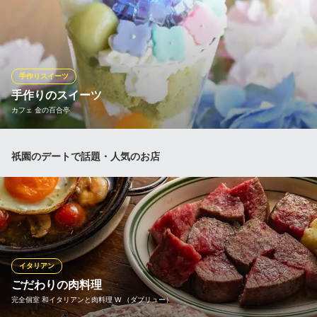
当店の大人気メニュー！色んな抹茶のスイーツを贅沢に盛り合わ
せた【西尾の特選抹茶パフェ】1,200円（税込）、バニラのブラン
マンジェ、黒糖きなこアイス、八ッ橋のコラボが絶品！『ぎをん
為治郎』の名物パフェ【西尾の八ッ橋パフェ】1,000円（税込）な
ど、多彩な和洋折衷のパフェが味わえるお店です。
手作りスイーツ
手作りのスイーツ
ぎをん為治郎 祇園店
カフェ 金の百合亭
スイーツ×京おばんざい
京阪本線祇園四条駅 徒歩3分
京都府京都市東山区祇園町南側576 桜花ビル2F
当店のスイーツはすべて店内で手作りしています。また、なるべ
祇園のデートで話題・人気のお店
く作り置きをせず、フルーツなどもご注文の都度カットして使用
していますので、ご提供にはお時間がかかりますことを予めご承
知おきください。
カフェ 金の百合亭
八坂神社を眺めるカフェ
京阪本線祇園四条駅7番出口 徒歩5分
イタリアン
京都府京都市東山区祇園町北側292-2 2F
ごだわりの肉料理
完全個室 和イタリアンと肉料理 W （ダブリュー）