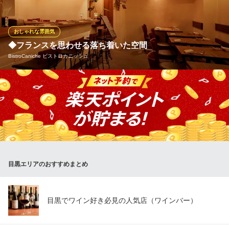
BOSQUE
目黒・大人のメキシカン
ＪＲ目黒駅 徒歩2分
おしゃれな雰囲気
東京都品川区上大崎3-1-1 MEGURO CENTRAL SQUARE 1F
◆フランスを思わせる落ち着いた空間
BistroCaniche ビストロカニッシュ
肩肘張らずに過ごせるくつろぎの空間。目黒駅からも徒歩圏内
で、親しい方とのお食事や女子会、歓送迎会をはじめ、デートな
どにもお気軽にどうぞ。細部にまで行き届いた心遣いで、お客様
をおもてなしいたします。フランスを思わせるおしゃれな空間
で、楽しい時間をお過ごしくださいませ。
BistroCaniche ビストロカニッシュ
目黒エリアのおすすめまとめ
気軽に本格ビストロ
ＪＲ目黒駅 徒歩5分
東京都品川区上大崎2-18-25 1F
目黒でワイン好き必見の人気店（ワインバー）