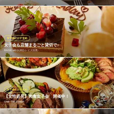
当店自慢のピッツァやパスタは、フレッシュハーブやイタリア産
オリーブオイルを使用しています。『パルミジャーノレッジャー
ノチーズのカルボナーラ』は、目の前で香りのよいイタリア産パ
ルミジャーノチーズを削って仕上げます。パルマ産プロシュート
は切りたてをご提供。食材そのものの美味しさをお楽しみくださ
女子会におすすめ
い。
女子会も店舗まるごと貸切で♪
RAISE MEGURO‐レイズ目黒‐
TO THE HERBS 目黒店
石窯ピザと自家製パスタ
女子会プランも店舗まるごと貸切で叶います♪誕生日や記念日、お
ＪＲ目黒駅 徒歩1分
東京都品川区上大崎3-1-1 アトレ目黒2F
祝いのシーンに是非当店をご利用下さい！
RAISE MEGURO‐レイズ目黒‐
目黒貸切パーティー
女子会におすすめ
ＪＲ目黒駅 徒歩3分
【女性必見】肉食女子会 開催中！
東京都品川区上大崎2-17-5 デルダンビル2F
ONE THE DINER