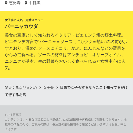
恵比寿
中目黒
女子会に人気！定番メニュー
バーニャカウダ
美食の宝庫として知られるイタリア・ピエモンテ州の郷土料理。
ピエモンテ方言で“バーニャ＝ソース”、“カウダ＝熱い”の名前が示
すとおり、温めたソースにチコリ、かぶ、にんじんなどの野菜を
からめて食べる。ソースの材料はアンチョビ、オリーブオイル、
ニンニクが基本。生の野菜をおいしく食べられると女性中心に人
気。
楽天ぐるなびまとめ
女子会
目黒で女子会するならここ！知ってるだけ
で得するお店
※ご注意事項
コンテンツは、ぐるなび加盟店より提供された店舗情報を再構成して制作しております。掲
載時の情報のため、ご利用の際は、各店舗の最新情報をご確認くださいますようお願い申し
上げます。