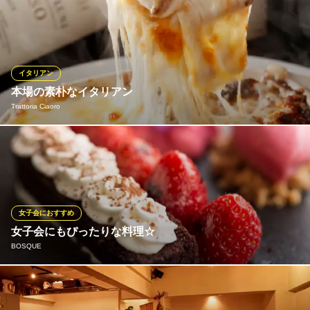
肉食女子の皆様お待たせ致しました。 【平日2組 18～20時限定】
全7品なんと3,800円!!（税込） ONE THE DINER自慢の肉料理
があなたをお待ちしております。肉を欲しているそこのあなた是
非ご来店お待ちしております☆
イタリアン
ONE THE DINER
本場の素朴なイタリアン
肉料理が自慢のお店
Trattoria Ciaoro
ＪＲ目黒駅 徒歩6分
東京都品川区上大崎1-1-14 1F
イタリアでの研鑽を積んだシェフが作る本格イタリアン。 シェフ
の拘りが詰まった”本場のラザニア”などご提供
Trattoria Ciaoro
炭火焼・イタリアン
女子会におすすめ
ＪＲ目黒駅西口 徒歩3分
女子会にもぴったりな料理☆
東京都目黒区下目黒1-3-28 サンウッド目黒B1
BOSQUE
女性に人気のメニューも勢ぞろい！ランチ利用も人気です