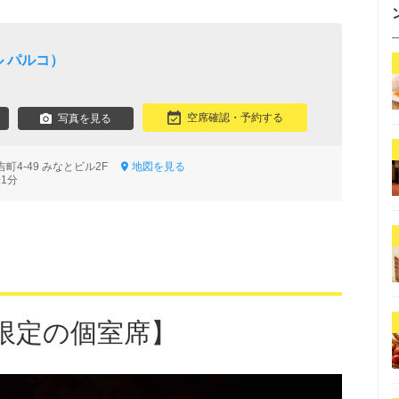
ル パルコ）
空席確認・予約する
写真を見る
町4-49 みなとビル2F
地図を見る
1分
組限定の個室席】