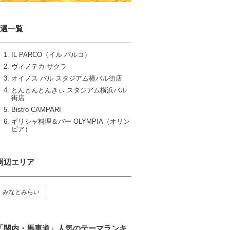
6選一覧
IL PARCO（イル パルコ）
ヴィノテカ サクラ
オイノス バル スタジアム横バル街店
とんとんとんきぃ スタジアム横浜バル
街店
Bistro CAMPARI
ギリシャ料理＆バー OLYMPIA（オリン
ピア）
周辺エリア
みなとみらい
「関内・馬車道」人気のテーマランキ