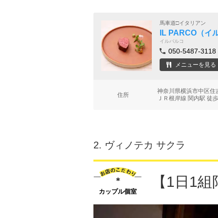
馬車道□イタリアン
IL PARCO（イ
イルパルコ
050-5487-3118
メニューを見る
神奈川県横浜市中区住吉
住所
ＪＲ根岸線 関内駅 徒歩
2.
ヴィノテカ サクラ
【1日1
カップル個室