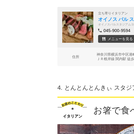
立ち寄りイタリアン
オイノス バル 
オイノスバルスタジアムヨ
045-900-9594
メニューを見る
神奈川県横浜市中区港町1
住所
ＪＲ根岸線 関内駅 徒歩
4.
とんとんとんきぃ スタジ
お箸で食
イタリアン