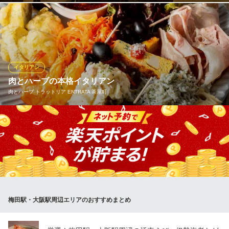
大阪府大阪市北区角田町8-7 阪急うめだ本店12F
洗練された空間では、シェフの繊細な手捌きを間近で愉しめるメ
インカウンター、そして大切な方との語らいに最適な個室をご用
意。厳選された希少なワインと共に、黄家が織りなす驚きと感動
の美食世界をご体験ください。
イタリアン
IFU 黄家鮑翅
肉とハーブの本格イタリアン
極上ふかひれ美食体験
肉とハーブ トラットリア ENTRATA 茶屋町
ＪＲ大阪駅 徒歩2分
大阪府大阪市北区大深町5-54 グラングリーン大阪南館1F
迷ったらまずはこれ！肉・魚・野菜をバランスよく盛り込んだ9種
の前菜盛り合わせ。味もボリュームも大満足の、ENTRATA自慢の
一皿です。
肉とハーブ トラットリア ENTRATA 茶屋町
ワイン20種以上飲放題
阪急線梅田駅 徒歩1分
梅田駅・大阪駅周辺エリアのおすすめまとめ
大阪府大阪市北区芝田1-7-2 阪急かっぱ横丁1F