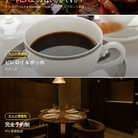
デートにパエリアはいかがですか？
大阪府大阪市北区大深町3-1 グランフロント大阪北館6F
スペインバル La Cazuela －roja－ （グランフロント大阪）
お米の一粒一粒に、魚介の旨味がギュ〜ッと詰まった絶品パエリ
ア！軽くレモンを搾って、お好みでガーリックマヨネーズを付け
てお召し上がりください。
スペインバル La Cazuela －roja－ （グランフロント大阪）
大人の雰囲気
スペインバル
ビレロイ＆ボッホ
ＪＲ大阪駅 徒歩1分
ロカンダ
大阪府大阪市北区大深町3-1 グランフロント大阪 北館6F
世界で最も歴史のある陶磁器ブランド「ビレロイ＆ボッホ」との
コラボレーション。ドイツとフランスの完成が融合する「ビレロ
イ＆ボッホ」の陶磁器にデコレートされたカフェ・フードの
数々、美しく繊細な輝きをご体感ください。
大人の雰囲気
ロカンダ
完全予約制
贅沢時間のカフェサロン
IFU 黄家鮑翅
大阪メトロ御堂筋線梅田駅 徒歩2分