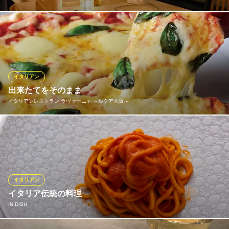
当日OK！パスタとメインが選べるプリフィックスディナーコース
が人気。 魅せる前菜＆生パスタ、国産牛フィレ肉ステーキ！大人
なドルチェもお楽しみいただけます♪ 『パパミラノ 阪急グランド
ビル店』友人・知人・カップル様・女子会・大切な接待などに最
適なお席をご用意しております！
イタリアン
出来たてをそのまま
パパミラノ 阪急グランドビル店
イタリアンレストラン ラヴァーニャ ～ルクア大阪～
夜景の見えるイタリアン
大阪メトロ御堂筋線梅田駅6番出口 徒歩1分
大阪府大阪市北区角田町8-47 阪急グランドビル27F
熱々のピザやパスタから滑らかなデザートまで出来たてにこだわ
り、商品によっては卓上で仕上げを行います。
イタリアンレストラン ラヴァーニャ ～ルクア大阪～
イタリアン パスタ
イタリアン
ＪＲ大阪駅 徒歩1分
イタリア伝統の料理
大阪府大阪市北区梅田3-1-3 ルクア10F
IN DISH