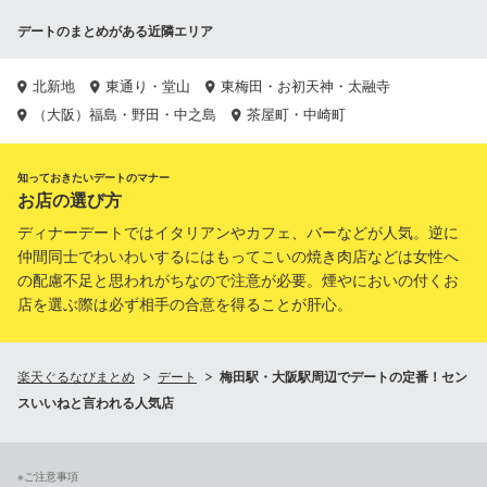
デートのまとめがある近隣エリア
北新地
東通り・堂山
東梅田・お初天神・太融寺
（大阪）福島・野田・中之島
茶屋町・中崎町
知っておきたいデートのマナー
お店の選び方
ディナーデートではイタリアンやカフェ、バーなどが人気。逆に
仲間同士でわいわいするにはもってこいの焼き肉店などは女性へ
の配慮不足と思われがちなので注意が必要。煙やにおいの付くお
店を選ぶ際は必ず相手の合意を得ることが肝心。
楽天ぐるなびまとめ
デート
梅田駅・大阪駅周辺でデートの定番！セン
スいいねと言われる人気店
※ご注意事項