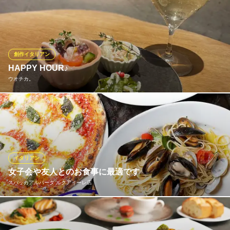
イタリアで経験を積んだシェフが日本の文化・素材をリスペクト
し、日本の豊かな食材とハーブを取り入れながらもイタリア料理
の真髄は忘れない、シンプルに美味しい料理を提供します。素材
そのものを活かしながら様々な組み合わせのイタリア料理をお愉
しみください。
創作イタリアン
HAPPY HOUR♪
IN DISH
ウオチカ。
イタリアン
大阪メトロ四つ橋線西梅田駅 徒歩2分
大阪府大阪市北区梅田3-2-2 KITTE大阪5F
まずはこちらで乾杯！ウオチカの味がギュッと詰め込まれた前菜
盛り合わせと、ドリンクがセットになったお得なハッピーアワー
セットです。
ウオチカ。
イタリアン
新鮮な魚介のダイニング
女子会や友人とのお食事に最適です
大阪メトロ御堂筋線梅田駅 徒歩3分
スパッカアルバータ ルクアイーレ店
大阪府大阪市北区角田町梅田地下街2-8 whityうめだモール2
JR大阪駅から徒歩1分と集まりやすい好立地にある本格イタリア
ンバルです。 ワインやカクテルなどのドリンクメニューが充実し