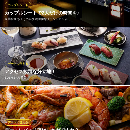
たリラックス空間で、どうぞごゆっくりとお寛ぎください。
カップルシート
カップルシートで2人だけの時間を♪
メルカ リストランティーノ ルクア大阪店
夜景和食 ちょうつがひ 梅田阪急グランドビル店
イタリアンピッツァバル
ＪＲ大阪駅 徒歩1分
大阪府大阪市北区梅田3-1-3 ルクア大阪B2
ムード抜群の一番人気のペアソファーはご予約必須。地上100ｍか
らのパノラマスカイビューは圧巻の眺望の中、2人の大切なひと時
をお過ごし下さい。※全席で夜景をお楽しみいただけます♪
夜景和食 ちょうつがひ 梅田阪急グランドビル店
デートに使える
夜景&和食ダイニング
アクセス抜群な好立地！
阪急線梅田駅 徒歩5分
SUSHIBAR 華美
大阪府大阪市北区角田町8-47 阪急グランドビル28F
JR大阪駅徒歩１分。 グランフロント大阪北館「ウメキタフロア」
にNEW OPEN!
SUSHIBAR 華美
鮨居酒屋
デートに使える
ＪＲ大阪駅 徒歩1分