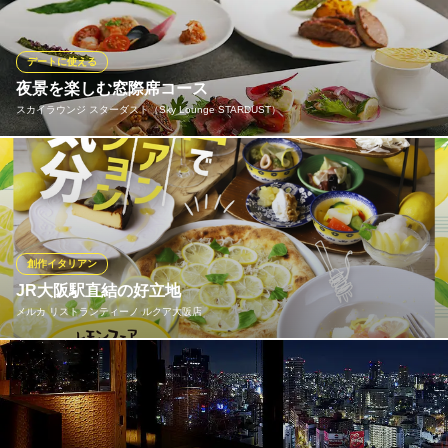
ており、飲み放題もご用意しております。 ディナーは90分飲み放
題付きで3,630円～ご用意！宴会やお誕生日会にも◎
デートに使える
スパッカアルバータ ルクアイーレ店
夜景を楽しむ窓際席コース
梅田 イタリアンバル
スカイラウンジ スターダスト（Sky Lounge STARDUST）
ＪＲ大阪駅 徒歩2分
大阪府大阪市北区梅田3-1-3 ルクアイーレ10F
夜景が臨める丸窓のお席で創作イタリアンを楽しめるコースをご
用意しています。人気の窓際席を確約でき、ロマンチックなひと
ときをお過ごしいただけます。お肉・お魚をメインにしたフルコ
ースと、お肉のみのコースもございます。ワインやカクテルとと
もにロマンチックなディナーをお楽しみください。
創作イタリアン
JR大阪駅直結の好立地
スカイラウンジ スターダスト（Sky Lounge STARDUST）
メルカ リストランティーノ ルクア大阪店
大阪梅田絶景ダイニング
ＪＲ大阪駅 徒歩7分
大阪府大阪市北区大淀中1-1-88 梅田スカイビルタワーイースト39Ｆ
ルクア地下2階、駅から直結で雨の日のアクセスも便利な立地にご
ざいます◎大阪駅からなら、なんと徒歩1分！カフェメニューが充
実しており、お買い物中の休憩にも気軽にお立ち寄りいただけま
す。お越しくださるお客様が“ホッと寛げる場所”をコンセプトにし