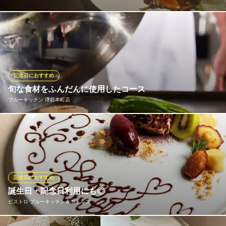
旬の野菜やフルーツ、魚やお肉などを取り揃えております。 定番
のお料理や、意外な組み合わせのお料理、おいしく楽しいお料理
をご用意しております。
Lecce
記念日におすすめ
貸切可。イタリア料理店
旬な食材をふんだんに使用したコース
大阪メトロ谷町線天満橋駅 徒歩2分
ブルーキッチン 堺筋本町店
大阪府大阪市中央区石町1-2-1 天満橋スカイハイツ1F
素材と真摯に向き合い、クラシカルな調理法で旬な食材をふんだ
んに使用したイノベーティブなフルコースを１コーススタイル
で。
ブルーキッチン 堺筋本町店
記念日におすすめ
インボイス対応
誕生日・記念日利用にも◎
大阪メトロ中央線堺筋本町駅 徒歩8分
ビストロ ブルーキッチン＆ボトルズ
大阪府大阪市中央区大手通3-3-3 日宝東本町ビル1F