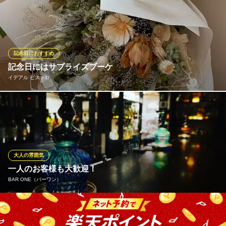
大切な人との、誕生日・記念日でのご利用もオススメです。とっ
ておきの素敵な時間をぜひ、当店でお過ごしください。コース料
理はもちろんのこと、アラカルトメニューも充実しております。
皆さまのご予約・ご来店お待ちしております。
記念日におすすめ
ビストロ ブルーキッチン＆ボトルズ
記念日にはサプライズブーケ
インボイス対応
イデアル ビストロ
京阪本線天満橋駅 徒歩3分
大阪府大阪市中央区北浜東1-15 ビル・リバーセンターB1
ドライフラワーやプリザーブドフラワーで仕立てたイデアルオリ
ジナルの花束のご用意をさせて頂きます。 別途3,300円、5,500
円、8,800円 事前ご予約となります。
イデアル ビストロ
大人の雰囲気
自然派ワインとフレンチ
一人のお客様も大歓迎！
地下鉄谷町線天満橋駅 徒歩1分
BAR ONE（バーワン）
大阪府大阪市中央区谷町1-6-5 T165ビル2F
落ち着いて飲むことのできるカウンターも沢山ございます。音楽
に包まれながら楽しむおいしいカクテルは絶品