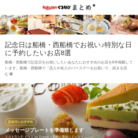
記念日は船橋・西船橋でお祝い♪特別な日
に予約したいお店8選
船橋・西船橋で記念日をお祝いしたいあなたにおすすめのお店を8件掲載して
います。船橋・西船橋で「恋人や友人のバースデーをお祝いで
続きを読
む
記念日におすすめ
メッセージプレートを準備致します
リストランテ ドゥエ by 2Leoni ～気軽に美味しくイタリ…