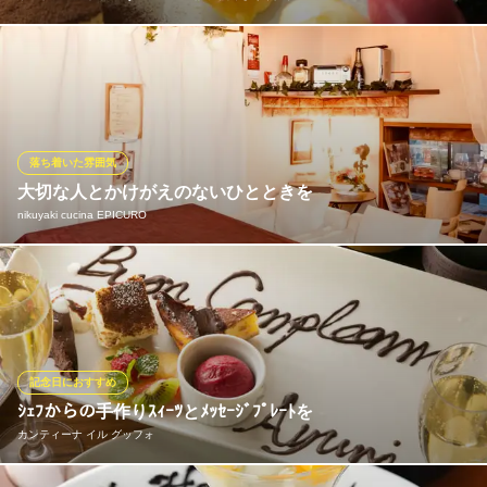
記念日などのお祝いにメッセージを添えた【デザートの盛合せプ
レート 1.630円】をご用意しております。。 前日までに要予約
（メッセージ内容をご連絡下さい)。※月曜日のご予約の場合は土
曜日まで アラカルトのご注文のお客様にも1630円(税込)で提供さ
せていただきます。
落ち着いた雰囲気
大切な人とかけがえのないひとときを
リストランテ ドゥエ by 2Leoni ～気軽に美味しくイタリア
nikuyaki cucina EPICURO
ン～
カジュアルイタリアン
ＪＲ総武線船橋駅 徒歩3分
エピキューロはもともと本物志向のイタリアンをカジュアルに楽
千葉県船橋市本町5-6-12 1F
しめるナイトカフェ。格別の料理と美味しいワイン、珈琲もご用
意しております。カフェミュージックを聴きながら大切な人とく
つろぎの時間をお楽しみください。個室もご用意しております。
記念日におすすめ
nikuyaki cucina EPICURO
ｼｪﾌからの手作りｽｨｰﾂとﾒｯｾｰｼﾞﾌﾟﾚｰﾄを
焼肉イタリアン
カンティーナ イル グッフォ
新京成線高根公団駅南口 徒歩1分
千葉県船橋市高根台7-10-11