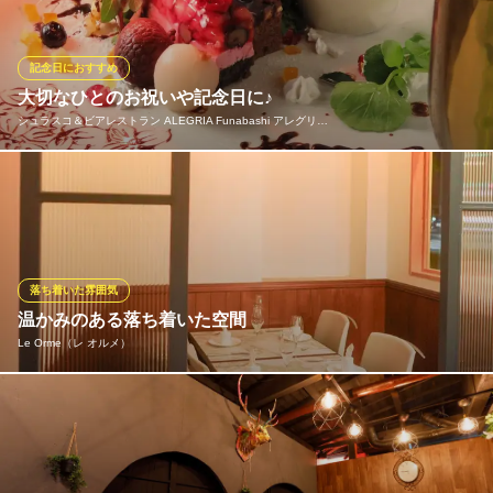
※こちらは夜のみのこだわりです。
西船橋 Garage Kitchen あそび
記念日におすすめ
西船橋洋風創作居酒屋
大切なひとのお祝いや記念日に♪
ＪＲ西船橋駅 徒歩1分
シュラスコ＆ビアレストラン ALEGRIA Funabashi アレグリ…
千葉県船橋市西船4-29-13 ルネスgen1F
特別な日にこそ、いつもと違った特別なお食事を♪ 主役様のお祝
い、お手伝いさせていただきます★ご予約の際にお伝えください
★
シュラスコ＆ビアレストラン ALEGRIA Funabashi アレグ
落ち着いた雰囲気
リア船橋
温かみのある落ち着いた空間
シュラスコレストラン
Le Orme（レ オルメ）
京成本線京成船橋駅 徒歩1分
千葉県船橋市本町1-4-18 3F
店内は、柔らかな日差しが差し込む大きな窓が魅力的で、温かみ
のある雰囲気を醸し出しています。レトロな照明と木の素材を豊
富に使用し、上品で洗練された空間を演出。訪れるたびに素敵な
思い出を感じられる、心地よいひとときをお楽しみください。