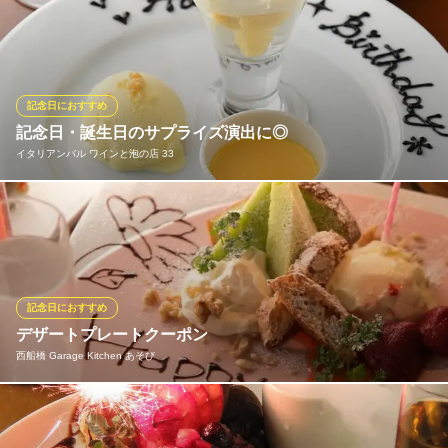
ディナータイムに誕生日でご予約いただいた方には、シェフ手作
りのスイーツ(ドルチェ）を無料プレゼント致します。 人数に応じ
て“デザートプレート”から“ホールケーキ”まで♪ 事前にご相談下さ
い♪
※こちらは夜のみのこだわりです。
記念日におすすめ
記念日・誕生日のサプライズ演出に◎
カンティーナ イル グッフォ
イタリアンバル ワインと泡の店 33
有機野菜・ワイン
ＪＲ総武線船橋駅南口 徒歩5分
千葉県船橋市本町4-19-6 船橋サンプラザ1F
誕生日や記念日などのお祝いに最適な、当店オリジナルのバース
デープレートを1,600円（税込）～ご用意いたします。大切な人と
の大事な時間を素敵に演出できるように、スタッフ一同お手伝い
いたしますので、楽しいひと時をお過ごしいただけます。 ※バー
スデープレートをご利用の際は事前にご予約をお願いいたしま
記念日におすすめ
す。
デザートプレートクーポン
西船橋 Garage Kitchen あそび
イタリアンバル ワインと泡の店 33
イタリアン／ワイン
コースの最後にプラスでいかがでしょう。記念日や誕生日等、大
ＪＲ総武線船橋駅 徒歩3分
千葉県船橋市本町4-41-29
切な1日をお店全体で盛り上げます！料金あり1,000円税込