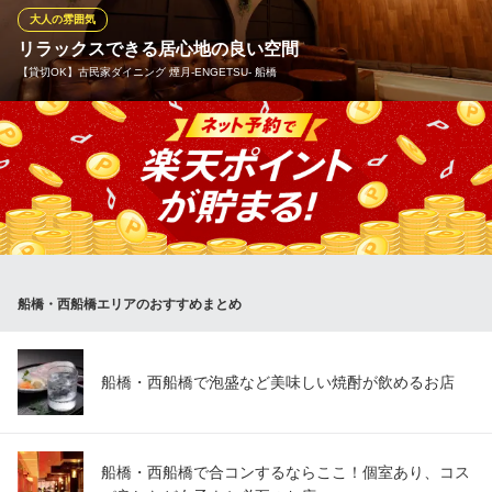
大人の雰囲気
Le Orme（レ オルメ）
リラックスできる居心地の良い空間
イタリアン
【貸切OK】古民家ダイニング 煙月‐ENGETSU‐ 船橋
京成本線大神宮下駅 徒歩5分
千葉県船橋市宮本1-20-11 YCSビル1F
温かみのある間接照明が店内を優しく照らし、日々の喧騒を忘れ
させてくれるような落ち着いた雰囲気。女子会や友人との食事、
仕事帰りの一杯など、ゆったりと過ごすのに最適です。
【貸切OK】古民家ダイニング 煙月‐ENGETSU‐ 船橋
一軒家ダイニングバー
京成本線京成船橋駅 徒歩3分
船橋・西船橋エリアのおすすめまとめ
千葉県船橋市本町1-12-24
船橋・西船橋で泡盛など美味しい焼酎が飲めるお店
船橋・西船橋で合コンするならここ！個室あり、コス