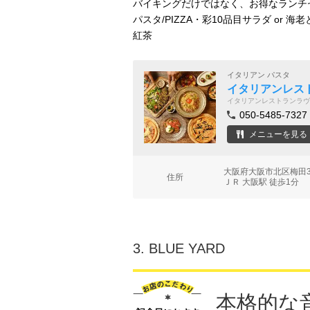
バイキングだけではなく、お得なランチセ
パスタ/PIZZA・彩10品目サラダ or
紅茶
イタリアン パスタ
イタリアンレス
イタリアンレストランラヴ
050-5485-7327
メニューを見る
大阪府大阪市北区梅田3-
住所
ＪＲ 大阪駅 徒歩1分
3.
BLUE YARD
本格的な