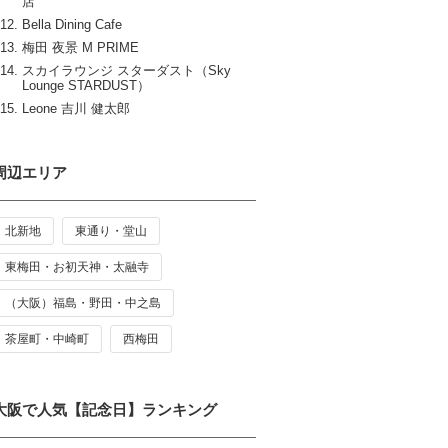
店
Bella Dining Cafe
梅田 夜景 M PRIME
スカイラウンジ スターダスト（Sky
Lounge STARDUST）
Leone 吉川 健太郎
周辺エリア
北新地
東通り・堂山
東梅田・お初天神・太融寺
（大阪）福島・野田・中之島
茶屋町・中崎町
西梅田
大阪で人気【記念日】ランキング