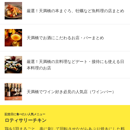
厳選！天満橋の本まぐろ、牡蠣など魚料理の店まとめ
天満橋でお酒にこだわるお店・バーまとめ
厳選！天満橋の京料理などデート・接待にも使える日
本料理のお店
天満橋でワイン好き必見の人気店（ワインバー）
記念日に食べたい人気メニュー
ロティサリーチキン
鶏を1羽まるごと、串に刺して回転させながらあぶり焼きにした料