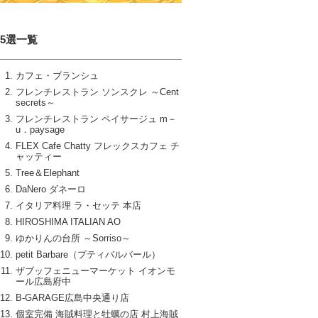
15選一覧
カフェ・ブランシュ
フレンチレストラン ソンスクレ ～Cent
secrets～
フレンチレストラン ペイサージュ m－
u．paysage
FLEX Cafe Chatty フレックスカフェ チ
ャッティー
Tree＆Elephant
DaNero ダネーロ
イタリア料理 ラ・セッテ 本店
HIROSHIMA ITALIAN AO
ゆかりんの台所 ～Sorriso～
petit Barbare（プティバルバール）
ザブッフェニューマーケット イオンモ
ール広島府中
B‐GARAGE広島中央通り店
個室完備 海賊料理と牡蠣の店 村上海賊