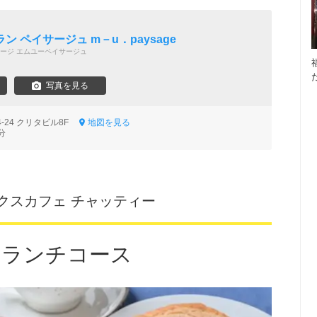
 ペイサージュ m－u．paysage
ージ エムユーペイサージュ
写真を見る
-24 クリタビル8F
地図を見る
分
 フレックスカフェ チャッティー
はランチコース