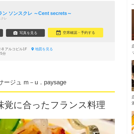
ソンスクレ ～Cent secrets～
スクレ
空席確認・予約する
写真を見る
-8 アルコビル1F
地図を見る
5分
ジュ m－u．paysage
味覚に合ったフランス料理