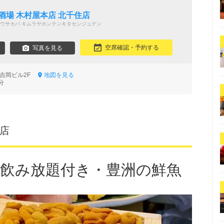
酒場 木村屋本店 北千住店
ウサカバ キムラヤホンテンキタセンジュテン
空席確認・予約する
写真を見る
2 吉岡ビル2F
地図を見る
分
住店
円／飲み放題付き・豊洲の鮮魚