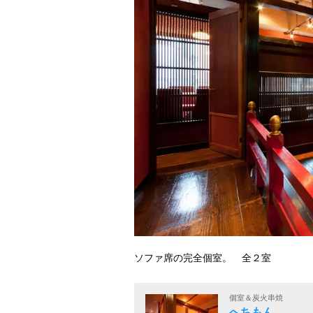
ソファ席の完全個室。 全２室
個室＆炭火串焼
へちもん