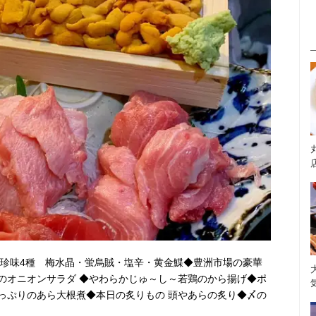
級珍味4種 梅水晶・蛍烏賊・塩辛・黄金鰈◆豊洲市場の豪華
のオニオンサラダ ◆やわらかじゅ～し～若鶏のから揚げ◆ポ
っぷりのあら大根煮◆本日の炙りもの 頭やあらの炙り◆〆の