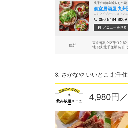
北千住×個室博多もつ鍋
個室居酒屋 九州
コシツイザカヤキュウシュ
050-5484-8009
メニューを見る
東京都足立区千住2-6
住所
地下鉄 北千住駅 徒歩1
3.
さかなや いいとこ 北千
4,980
飲み放題メニュ
ー