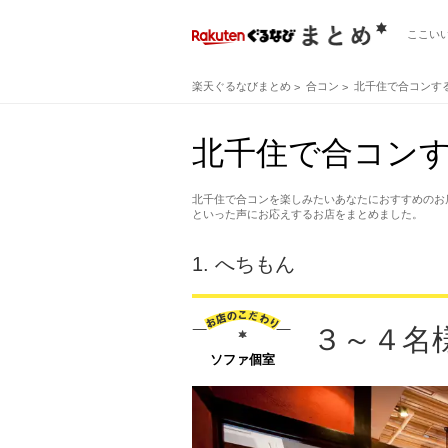
ここい
楽天ぐるなびまとめ
合コン
北千住で合コンす
北千住で合コンす
北千住で合コンを楽しみたいあなたにおすすめのお
といった声にお応えするお店をまとめました。
1.
へちもん
３～４名
ソファ個室