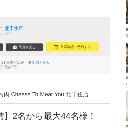
こ 北千住店
ンジュテン
空席確認・予約する
写真を見る
-18 三珠ビル1F
地図を見る
口 徒歩2分
heese To Meat You 北千住店
備】2名から最大44名様！