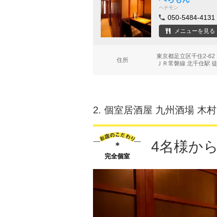
ヘチモン
050-5484-4131
メニューを見る
東京都足立区千住2-6
住所
ＪＲ常磐線 北千住駅 
2.
個室居酒屋 九州酒場 木
4名様か
完全個室