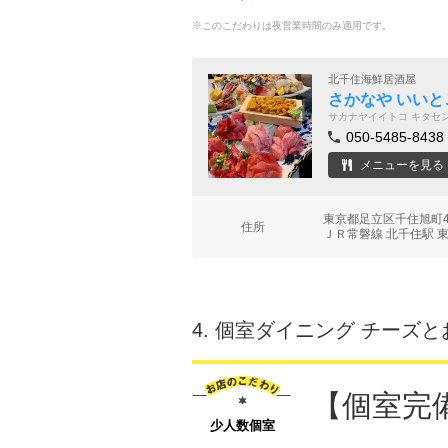
※このこだわりは夜営業時間のみ適用です。
北千住海鮮居酒屋
さかなや いいと
サカナヤイイトコ キタセ
050-5485-8438
メニューを見る
東京都足立区千住旭町4
住所
ＪＲ常磐線 北千住駅 東
4.
個室ダイニング チーズとお肉 C
【個室完
少人数個室