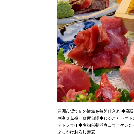
豊洲市場で旬の鮮魚を毎朝仕入れ ◆高
刺身６点盛 鮮度自慢◆じゃことトマト
テトフライ◆名物栄養満点コラーゲンた
ぶっかけおろし蕎麦