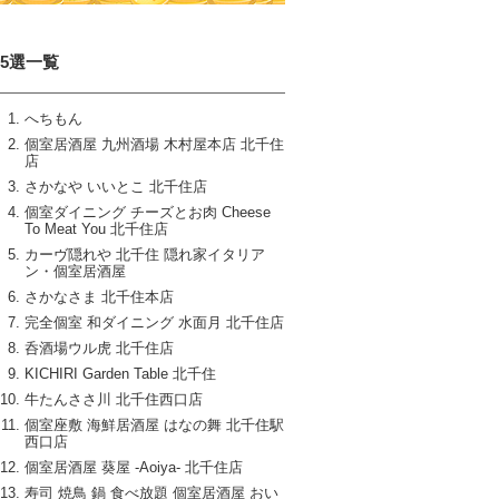
15選一覧
へちもん
個室居酒屋 九州酒場 木村屋本店 北千住
店
さかなや いいとこ 北千住店
個室ダイニング チーズとお肉 Cheese
To Meat You 北千住店
カーヴ隠れや 北千住 隠れ家イタリア
ン・個室居酒屋
さかなさま 北千住本店
完全個室 和ダイニング 水面月 北千住店
呑酒場ウル虎 北千住店
KICHIRI Garden Table 北千住
牛たんささ川 北千住西口店
個室座敷 海鮮居酒屋 はなの舞 北千住駅
西口店
個室居酒屋 葵屋 ‐Aoiya‐ 北千住店
寿司 焼鳥 鍋 食べ放題 個室居酒屋 おい