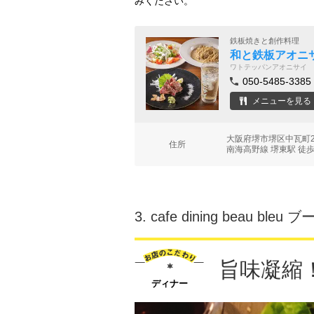
みください。
鉄板焼きと創作料理
和と鉄板アオニ
ワトテッパンアオニサイ
050-5485-3385
メニューを見る
大阪府堺市堺区中瓦町2-
住所
南海高野線 堺東駅 徒歩
3.
cafe dining beau bleu 
旨味凝縮
ディナー