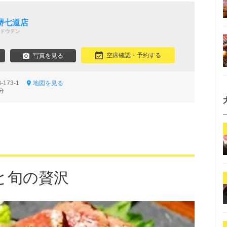
堺七道店
ドウテン
空席確認・予約する
写真を見る
-173-1
地図を見る
分
と旬の贅沢