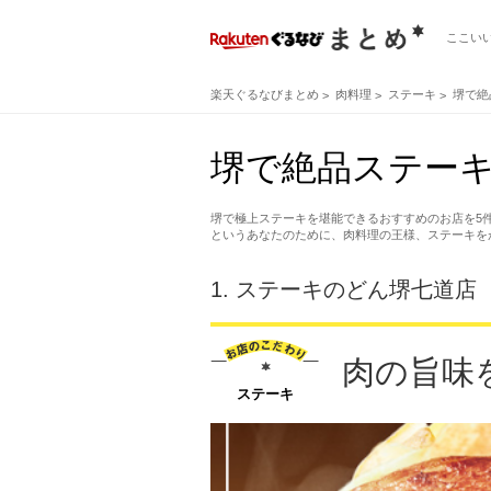
ここい
楽天ぐるなびまとめ
肉料理
ステーキ
堺で絶
堺で絶品ステー
堺で極上ステーキを堪能できるおすすめのお店を5
というあなたのために、肉料理の王様、ステーキを
1.
ステーキのどん堺七道店
肉の旨味
ステーキ