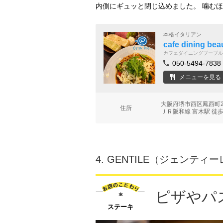
内側にギュッと閉じ込めました。 噛む
本格イタリアン
cafe dining b
カフェダイニングブーブル
050-5494-7838
メニューを見る
大阪府堺市西区鳳西町2
住所
ＪＲ阪和線 富木駅 徒歩
4.
GENTILE（ジェンティー
ピザやパ
ステーキ