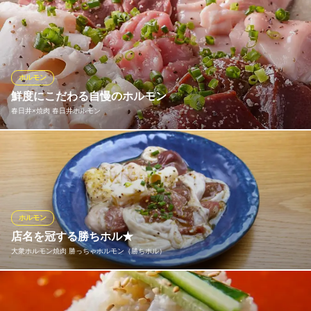
美味しいホルモンをご提供する為、しっかりと下処理を行い、臭
みが少ないホルモンをご提供します。ホルモン、実は低カロリー
でビタミンやミネラルも豊富です。美味しく楽しく健康に！自慢
のホルモンをご堪能下さい！
ホルモン
焼肉 とんび 本店
鮮度にこだわる自慢のホルモン
焼肉 牛タン ホルモン
春日井×焼肉 春日井ホルモン
ＪＲ中央本線春日井駅 徒歩2分
愛知県春日井市上条町1-258 第二栄林ビル1F
名物☆味噌とんちゃんは年間累計1万食突破！圧倒的Ｎｏ１商品。
臭みゼロ。ぷりぷり感ＭＡＸ。他では味わえないこの美味しさを
届けたい。美味しいだけで終わらない。価格329円とリーズナブ
ル。気軽に頼んでくださいな。他のホルモンたちも329円～とお手
頃価格ですよ。ようこそホルモンの世界へ。
ホルモン
店名を冠する勝ちホル★
春日井×焼肉 春日井ホルモン
大衆ホルモン焼肉 勝っちゃホルモン（勝ちホル）
国産黒毛和牛コスパ◎
名鉄小牧線味美駅 徒歩21分
愛知県春日井市如意申町3-7-16
名前から縁起の良い上質なホルモン。皆さまご注文される、必食
のメニューです！