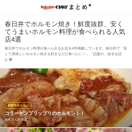
春日井でホルモン焼き！鮮度抜群、安く
てうまいホルモン料理が食べられる人気
店4選
春日井でホルモン料理が食べられるお店を4件掲載しています。春日井で「安
くて美味しいホルモン焼きを好きなだけ食べたい！」「話題の
続きを読
む
新鮮牛ホルモン
コラーゲンプリップリのホルモン！！
焼肉 とんび 本店