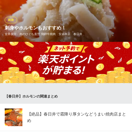
大衆ホルモン焼肉 勝っちゃホルモン（勝ちホル）
居酒屋
刺身
ＪＲ中央本線勝川駅 徒歩4分
刺身やホルモンもおすすめ！
愛知県春日井市旭町1-40
全席個室 肉のひぐち直営 飛騨牛焼肉 安福本店 春日井
【センマイ刺し】 新鮮な白い生センマイを安福特製の酢味噌で。
全席個室 肉のひぐち直営 飛騨牛焼肉 安福本店 春日井
飛騨牛焼肉を喰らう
ＪＲ中央本線春日井駅 徒歩17分
愛知県春日井市鳥居松町6-49-1
【春日井】ホルモンの関連まとめ
【絶品】春日井で霜降り厚タンなどうまい焼肉店まと
め