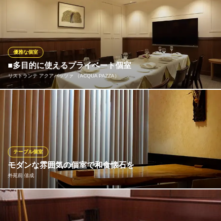
東京都港区南青山2-4-4 南青山コアパレス1F
個室タイプでお隣と壁を必ず挟みます。全て4名様以上のお席で通
常の1.5倍以上の空間をとり、余裕を持った対面にならないお席の
セッティングでご案内します。その為、通常よりもご案内できる
組数が少なくなる場合があります。密集を避けるため、ご了承く
ださい。
優雅な個室
■多目的に使えるプライベート個室
全席個室 近江牛隠れ家焼肉店 にくtatsu 青山本店
リストランテ アクアパッツァ （ACQUA PAZZA）
完全個室 焼肉 外苑前
地下鉄銀座線外苑前駅3番出口 徒歩5分
東京都港区北青山2-11-15 町田ビル1F
アクアパッツァの個室は、入口を入ってすぐのスペース！大型モ
ニターを常備し会議やレセプション、セミナーや勉強会も可能で
す。会議や勉強会でのコーヒー、ワンプレートランチ、デザー
ト、ビュッフェ式etc･･ 用途に合わせて多目的にお使い頂けま
す。お祝いや法事などにもご利用下さい。※着席24名様まで
テーブル個室
モダンな雰囲気の個室で和食懐石を
リストランテ アクアパッツァ （ACQUA PAZZA）
外苑前 僖成
イタリアンレストラン
地下鉄銀座線外苑前駅1a出口 徒歩3分
東京都港区南青山2-27-18 パサージュ青山2F
建築家隈研吾氏が創り出したモダンな内装の個室で、先鋭的な和
の彩り懐石料理を愉しむひととき。 大切なお食事の時間を演出い