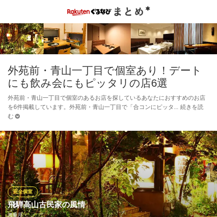
外苑前・青山一丁目で個室あり！デート
にも飲み会にもピッタリの店6選
外苑前・青山一丁目で個室のあるお店を探しているあなたにおすすめのお店
を6件掲載しています。外苑前・青山一丁目で「合コンにピッタ
続きを読
む
完全個室
飛騨高山古民家の風情
海華月