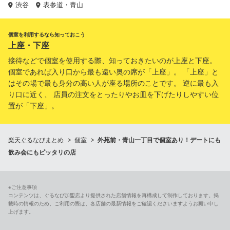
渋谷
表参道・青山
個室を利用するなら知っておこう
上座・下座
接待などで個室を使用する際、知っておきたいのが上座と下座。
個室であれば入り口から最も遠い奥の席が「上座」。 「上座」と
はその場で最も身分の高い人が座る場所のことです。 逆に最も入
り口に近く、 店員の注文をとったりやお皿を下げたりしやすい位
置が「下座」。
楽天ぐるなびまとめ
個室
外苑前・青山一丁目で個室あり！デートにも
飲み会にもピッタリの店
※ご注意事項
コンテンツは、ぐるなび加盟店より提供された店舗情報を再構成して制作しております。掲
載時の情報のため、ご利用の際は、各店舗の最新情報をご確認くださいますようお願い申し
上げます。