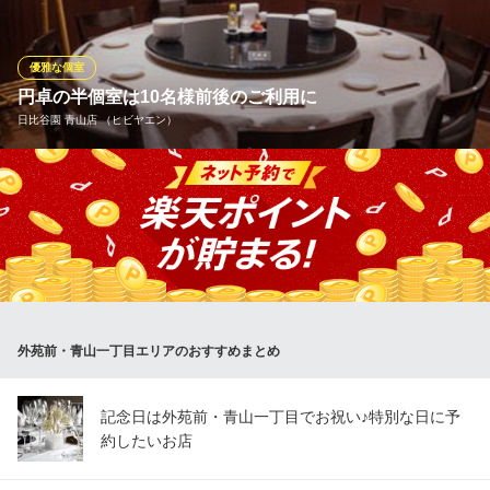
たします。
外苑前 僖成
優雅な個室
和食 懐石 個室 接待
円卓の半個室は10名様前後のご利用に
地下鉄銀座線外苑前駅1B出口 徒歩1分
日比谷園 青山店 （ヒビヤエン）
東京都港区南青山2-24-8 BY-CUBE1F
店内奥に佇む、人気の円卓【完全個室】。企業様の重要なご宴会
はもちろん、ご親族の会食や大切なお客様の接待にも最適な特別
なお席です。最大10名様までご利用可能で、TV完備のためリモー
ト利用にも対応。人気のお席のため、ご予約はお早めに、お電話
にてお問い合わせください。
※こちらは夜のみのこだわりです。
外苑前・青山一丁目エリアのおすすめまとめ
日比谷園 青山店 （ヒビヤエン）
43年の歴史 青山中華
地下鉄銀座線青山一丁目駅 徒歩1分
記念日は外苑前・青山一丁目でお祝い♪特別な日に予
東京都港区北青山1-2-3 青山ビルB1
約したいお店