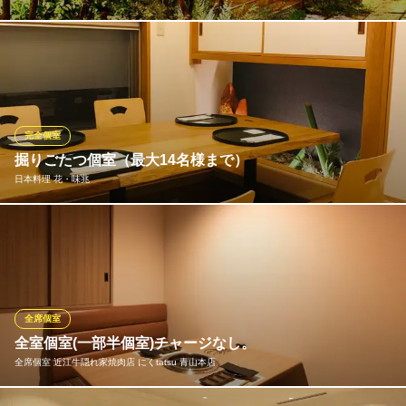
石畳の小道の一番奥に門を構えた、大人の隠れ家。 飛騨高山の古
民家を移築した趣ある空間で、四季折々の旬の味わいをゆったり
お楽しみいただけます。 2〜4名様向けの完全個室もご用意してお
ります。ご希望の際はスタッフまで『小さな個室を希望』とお申
し付けください。
完全個室
※こちらは夜のみのこだわりです。
掘りごたつ個室（最大14名様まで）
日本料理 花・味兆
海華月
隠れ家 和食 宴会OK
【シックでくつろぎある個室】掘りごたつ和室（2～14名様）※個
地下鉄千代田線乃木坂駅3番出口 徒歩1分
東京都港区南青山1-15-20 ヴィラ乃木坂B1
室貸切は最大14名様まで対応。ランチは個室専用の二段重・ミニ
会席をご用意しております。ディナーは吟味された四季折々の旬
の素材をコースとしてご提供する他、季節限定のふぐ（河豚）や
すっぽんもご用意できます。
全席個室
全室個室(一部半個室)チャージなし。
日本料理 花・味兆
全席個室 近江牛隠れ家焼肉店 にくtatsu 青山本店
日本料理・会席・和食
都営大江戸線青山一丁目駅5番出口 徒歩1分