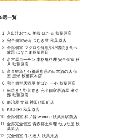
15選一覧
京出汁おでん 炉端 ほたる 秋葉原店
完全個室完備 つむぎ蛍 秋葉原店
全席個室 マグロや鮮魚や炉端焼き食べ
放題 はなこま秋葉原店
名古屋コーチン 本格鳥料理 完全個室 秋
月 秋葉原店
産直鮮魚と47都道府県の日本酒の店 個
室 黒潮 秋葉原本店
完全個室居酒屋 炉ばた 一心 秋葉原店
串焼きと野菜巻き 完全個室居酒屋 串治
郎 秋葉原店
鍛冶屋 文蔵 神田須田町店
KICHIRI 秋葉原店
全席個室 和ノ音‐wanone‐秋葉原駅前店
全席完全個室 青森郷土料理 ねぶた屋 秋
葉原店
完全個室 牛の達人 秋葉原店