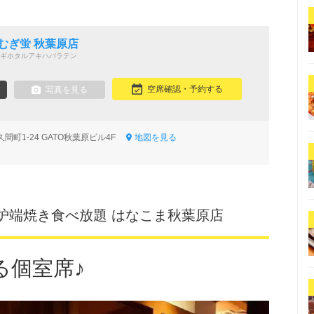
むぎ蛍 秋葉原店
ギホタルアキハバラテン
空席確認・予約する
写真を見る
間町1-24 GATO秋葉原ビル4F
地図を見る
炉端焼き食べ放題 はなこま秋葉原店
る個室席♪