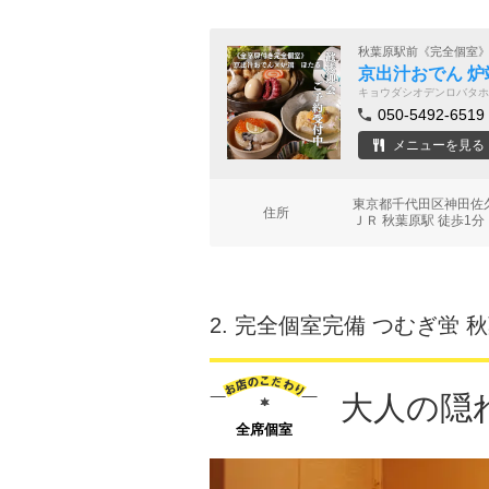
秋葉原駅前《完全個室
京出汁おでん 炉
キョウダシオデンロバタホ
050-5492-6519
メニューを見る
東京都千代田区神田佐久
住所
ＪＲ 秋葉原駅 徒歩1分
2.
完全個室完備 つむぎ蛍 
大人の隠
全席個室