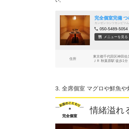
い。
完全個室完備 つ
カンゼンコシツカンビツム
050-5489-5054
メニューを見る
東京都千代田区神田佐久
住所
ＪＲ 秋葉原駅 徒歩1分
3.
全席個室 マグロや鮮魚や
情緒溢れ
完全個室