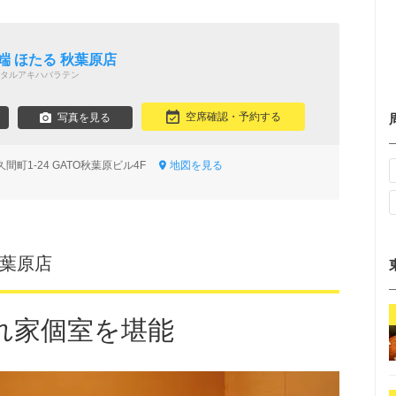
》
端 ほたる 秋葉原店
タルアキハバラテン
空席確認・予約する
写真を見る
間町1-24 GATO秋葉原ビル4F
地図を見る
秋葉原店
れ家個室を堪能