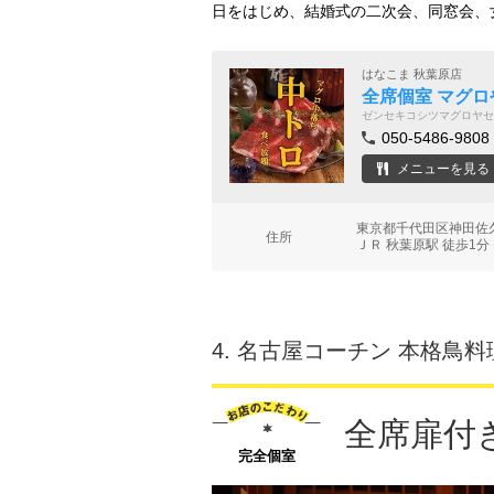
日をはじめ、結婚式の二次会、同窓会、
はなこま 秋葉原店
全席個室 マグ
ゼンセキコシツマグロヤセ
050-5486-9808
メニューを見る
東京都千代田区神田佐久
住所
ＪＲ 秋葉原駅 徒歩1分
4.
名古屋コーチン 本格鳥料理
全席扉付
完全個室