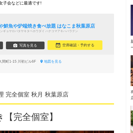
女子会などに最適です!
ロや鮮魚や炉端焼き食べ放題 はなこま秋葉原店
ンギョヤロバタヤキタベホウダイ ハナコマアキハバラテン
空席確認・予約する
写真を見る
間町1-15 川初ビル6F
地図を見る
 完全個室 秋月 秋葉原店
き【完全個室】