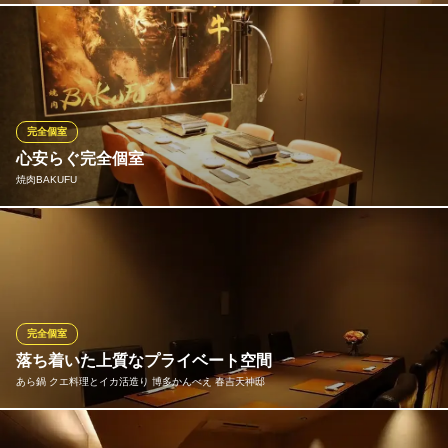
西中洲で個室焼肉/喫煙
大切な記念日や接待にも最適な、落ち着いた雰囲気の個室をご用
地下鉄七隈線（3号線）天神南駅 徒歩4分
福岡県福岡市中央区西中洲2-5-1
意しております。プライバシーを大切にした上質な空間。大切な
方との特別な時間を、周囲を気にせずゆっくりとお楽しみいただ
けます。洗練された空間で、贅沢な蟹料理と共に心ゆくまでおく
つろぎください。
完全個室
心安らぐ完全個室
博多 蟹つぐ
焼肉BAKUFU
博多 蟹料理
地下鉄空港線（1号線）中洲川端駅 徒歩5分
福岡県福岡市中央区西中洲3-1 デルタウエスト1F
当店では、お客様の大切なひとときを彩る上質なプライベート空
間をご提供しております。デートや接待といった特別なシーンか
ら、ご家族での食事会・女子会など、最大16名様までご利用可能
な完全個室を完備しております。個室料は無料で、心ゆくまで会
話と絶品の焼肉をご堪能いただけます。
完全個室
落ち着いた上質なプライベート空間
焼肉BAKUFU
あら鍋 クエ料理とイカ活造り 博多かんべえ 春吉天神邸
菊池誠牛 個室焼肉
地下鉄七隈線（3号線）天神南駅 徒歩4分
福岡県福岡市中央区春吉3-12-26 JOJOビル2F
少人数でのお食事から大人数でのご宴会や会食など、様々なシー