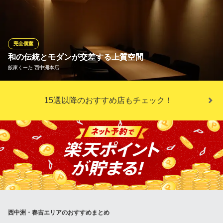
ンでご利用いただけるお部屋をご用意しております。2名様からご
利用いただける半個室のお席や、最大30名様までご案内可能な完
全個室がございます。優しい照明が灯る和モダンの空間で、当店
自慢のお食事とお酒を楽しみながらゆったりとおくつろぎくださ
完全個室
い。
和の伝統とモダンが交差する上質空間
飯家くーた 西中洲本店
あら鍋 クエ料理とイカ活造り 博多かんべえ 春吉天神邸
福岡名物とクエの和食処
天神南駅より徒歩5分。本物志向の大人達が集う割烹居酒屋で今宵
地下鉄七隈線（3号線）櫛田神社前駅1番出口 徒歩5分
15選以降のおすすめ店もチェック！
福岡県福岡市中央区春吉3-5-7 中洲西サウスサイド2F リバーフロント
の一献を。余計な要素を極限まで省いたシンプルな造りの完全個
室は、2名様からご利用可能。記念日やご会食など、特別なゲスト
をもてなす一席にも最適です。大切な方との会話を楽しみなが
ら、日常から離れた極上のひとときをお過ごしくださいませ。
飯家くーた 西中洲本店
西中洲の割烹居酒屋
地下鉄七隈線（3号線）天神南駅 徒歩5分
福岡県福岡市中央区西中洲5-15
西中洲・春吉エリアのおすすめまとめ