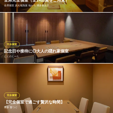
全席完全個室（全14部屋をご用意）
全席個室 炭火地鶏屋 地かろ 博多春吉店
全席個室 せせらぎを聴きながら 西中洲店
上質な大人の隠れ家
当店は全席完全個室となっております。1名様～最大26名様までご
地下鉄七隈線（3号線）天神南駅 徒歩6分
福岡県福岡市中央区西中洲1-3 ニューガイアビルディング西中洲NO.85 6F
利用可能な大部屋もございます。 掘り炬燵タイプが13卓、テーブ
ルは1卓ご用意しております。 各種宴会、デート、接待など、
様々な利用シーンでご利用いただけます。
完全個室
全席個室 炭火地鶏屋 地かろ 博多春吉店
記念日や接待に◎大人の隠れ家個室
全席個室炭火地鶏屋
にくのくーた
地下鉄七隈線（3号線）天神南駅 徒歩5分
福岡県福岡市中央区春吉3-11-19 パノラマスクエア博多2F
ご用途や人数に合わせてお使いいただける完全個室を複数ご用
意。4～6名様向け個室は、シンプルでスタイリッシュな内装であ
りながら、肩ひじ張らず寛げる気楽さを兼ね備えた一室。人目を
気にせずゆっくりお過ごしいただけるので、接待や記念日のお祝
い、職場の同僚や友人とのご宴会など幅広いシーンでお使いいた
完全個室
だけます。
【完全個室で過ごす贅沢な時間】
博多 蟹つぐ
にくのくーた