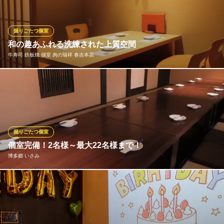
好みでお選びいただけます。人気の箱庭付き個室は予約がオスス
メ！ご希望があればお申し付け下さい！
掘りごたつ個室
Japanese Cuisine 菜な 春吉店
和の趣あふれる洗練された上質空間
季節の料理と九州名物
牛寿司 鉄板焼 個室 肉の瑞祥 春吉本店
地下鉄七隈線（3号線）天神南駅6番出口 徒歩4分
福岡県福岡市中央区春吉3-11-19 パノラマスクエア博多 B1
ご両家の結納・お顔合わせ、お祝いのお食事会に。お顔を見合わ
せてお座りいただける、掘りごたつ席の個室をご用意しておりま
す。大切なお話もどうぞ気兼ねなく。シンプルながら洗練された
空間で、大切な方と素敵なひとときをお過ごしください。
掘りごたつ個室
牛寿司 鉄板焼 個室 肉の瑞祥 春吉本店
個室完備！2名様～最大22名様まで！
個室で厳選和牛を堪能
博多郷 いさみ
地下鉄空港線（1号線）天神駅 徒歩5分
福岡県福岡市中央区春吉3-25-21 プロスペリタ天神3 1F
掘りごたつの個室は大変人気となっております！ご利用のお客様
は早めのご予約がおすすめです！ 4名様用掘りごたつ席を個室全
体で繋げると最大で22名様までのご利用が可能！ 誰にも邪魔され
ないプライベート空間で個室宴会をお楽しみください♪