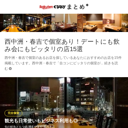
西中洲・春吉で個室あり！デートにも飲
み会にもピッタリの店15選
西中洲・春吉で個室のあるお店を探しているあなたにおすすめのお店を15件
掲載しています。西中洲・春吉で「合コンにピッタリの個室が
続きを読
む
完全個室
観光も日常使いもビジネス利用も◎
旬の鮮魚ともつ鍋 博多やまや 福岡本店