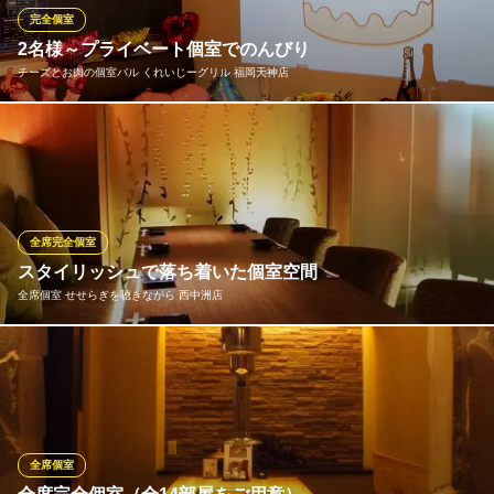
完全個室
博多郷 いさみ
2名様～プライベート個室でのんびり
注目！博多を味わえる店
チーズとお肉の個室バル くれいじーグリル 福岡天神店
地下鉄七隈線（3号線）天神南駅 徒歩5分
福岡県福岡市中央区春吉3-11-19 パノラマスクエア博多2F
この度、店内をリニューアル！個室ができました★ 2名様～最大1
0名様ご利用可能な完全個室をご用意。さらに開放感と気軽さが人
気の半個室、ぐっと距離を近づけたいデートにぴったりなカップ
ルシート（半個室）も登場。誕生日会などの特別に会から、ご友
人との普段どおりの飲み会まで、多彩な会にぜひご活用くださ
全席完全個室
い。
スタイリッシュで落ち着いた個室空間
全席個室 せせらぎを聴きながら 西中洲店
チーズとお肉の個室バル くれいじーグリル 福岡天神店
個室&居酒屋バル/春吉
店内は全席完全個室。２名様用～最大34名様までの大小個室をご
地下鉄七隈線（3号線）天神南駅 徒歩5分
福岡県福岡市中央区春吉3-24-28 セシル晴好1F
用意しております。デザイナーこだわりのインテリアや過ごしや
すい間接照明で大人の雰囲気を演出。落ち着いた個室空間で、こ
だわりの創作和食と厳選日本酒や焼酎をごゆっくりお楽しみくだ
さい。人数や利用シーンに応じて最適なお席をご案内いたしま
全席個室
す。