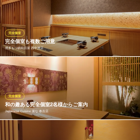
福岡県福岡市中央区西中洲1-3 西中洲店舗ビル1 5F
周りのお客様を気にすることなく、ゆっくりとお食事やご歓談を
お楽しみいただける完全個室をご用意しております。 和の趣を感
じる落ち着いた設えは、大切な方をお招きする特別なシーンにふ
さわしい空間です。 西中洲の隠れ家で、心ゆくまでプライベート
なひとときをお過ごしください。
完全個室
完全個室も複数ご用意
前田 すっぽん料理
博多もつ鍋前田屋 西中洲店
すっぽん専門店
地下鉄中洲川端駅 徒歩5分
福岡県福岡市中央区西中洲12-10 西中洲ビルB1
【個室】 4名様～8名様の掘りごたつ式の個室がございます。宴会
の人数に応じてお席をご用意させて頂きます。
博多もつ鍋前田屋 西中洲店
博多もつ鍋／活きイカ
完全個室
地下鉄七隈線（3号線）天神南駅 徒歩5分
和の趣ある完全個室2名様からご案内
福岡県福岡市中央区西中洲1-2 2F
Japanese Cuisine 菜な 春吉店
扉付きでしっかりとした完全個室は2名様より御人数に応じてご用
意できます☆個室、半個室は全12部屋。掘り炬燵、テーブルとお