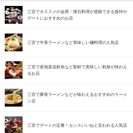
三宮でオススメの会席・懐石料理が堪能できる接待や
デートにおすすめのお店
三宮で牛骨ラーメンなど美味しい麺料理の人気店
三宮で産地直送鮮魚など新鮮で美味しい刺身が味わえ
るお店
三宮で豚骨ラーメンなどが味わえるおすすめのラーメ
ン店
三宮でデートの定番！センスいいねと言われる人気店