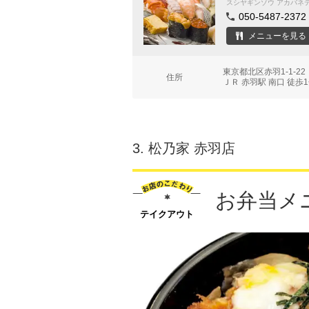
スシヤギンゾウ アカバネ
050-5487-2372
メニューを見る
東京都北区赤羽1-1-2
住所
ＪＲ 赤羽駅 南口 徒歩
3.
松乃家 赤羽店
お弁当メ
テイクアウト