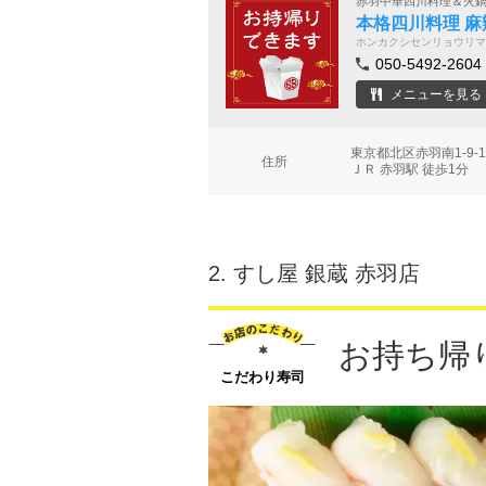
赤羽中華四川料理＆火
本格四川料理 麻
ホンカクシセンリョウリマ
050-5492-2604
メニューを見る
東京都北区赤羽南1-9
住所
ＪＲ 赤羽駅 徒歩1分
2.
すし屋 銀蔵 赤羽店
お持ち帰
こだわり寿司