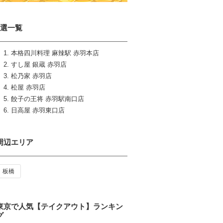
6選一覧
本格四川料理 麻辣駅 赤羽本店
すし屋 銀蔵 赤羽店
松乃家 赤羽店
松屋 赤羽店
餃子の王将 赤羽駅南口店
日高屋 赤羽東口店
周辺エリア
板橋
東京で人気【テイクアウト】ランキン
グ