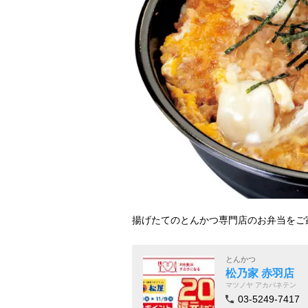
揚げたてのとんかつ専門店のお弁当をご
とんかつ
松乃家 赤羽店
マツノヤ アカバネテン
03-5249-7417