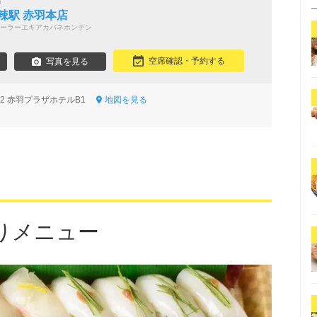
鍋
辣駅 赤羽本店
ーラーエキアカバネホンテン
空席確認・予約する
写真を見る
-12 赤羽プラザホテルB1
地図を見る
りメニュー