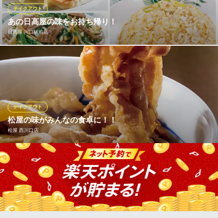
中華レストラン
テイクアウト
ＪＲ京浜東北線川口駅東口 徒歩8分
あの日高屋の味をお持ち帰り！
埼玉県川口市並木元町1-79 アリオ川口3F
日高屋 川口駅前店
日高屋の人気メニューは、全店お持ち帰りいただけます。しか
も、店内でお召し上がりいただくよりお得なメニューも！ 焼餃子
(6コ入)230円、冷凍生餃子(30コ入)600円、チャーハン460円（大
盛は570円）、ニラレバ炒め500円、唐揚げ(7コ入)530円。他に
も、お持ち帰り可能なメニューを豊富にご用意！職場やご家庭で
テイクアウト
も是非！
松屋の味がみんなの食卓に！！
松屋 西川口店
日高屋 川口駅前店
熱烈中華食堂
健康で豊かな食生活を応援する松屋では、一部のメニューをのぞ
ＪＲ京浜東北線川口駅東口 徒歩3分
埼玉県川口市栄町3-9-19
き「できたて」をその場でお持ち帰りいただけます。 朝食・ラン
チタイム・夕飯や夜食など、いろいろなシーンに合わせてぜひご
利用ください！
松屋 西川口店