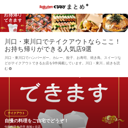
川口・東川口でテイクアウトならここ！
お持ち帰りができる人気店9選
川口・東川口でハンバーガー、カレー、餃子、お寿司、焼き鳥、スイーツな
どがテイクアウトできるお店を9件掲載しています。川口・東川
続きを読
む
テイクアウト
自慢の料理をご自宅でどうぞ！
中華料理 牡丹亭 南鳩ヶ谷店