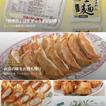
松のや 川口店
とんかつ
テイクアウト
ＪＲ京浜東北線川口駅 徒歩2分
『特売日』は生ぎょうざがお得！
埼玉県川口市川口1-1-1 CuPo・La専門店A107
ぎょうざの満洲 鳩ヶ谷駅前店
特売日には12ヶ入の生ぎょうざ（冷蔵・冷凍）や、生麺などがお
得です。 60個入りの業務用冷凍生餃子や、自家製チャーシューも
人気です！ ※特売日は店舗により異なりますので店舗情報欄にて
ご確認ください。
テイクアウト
ぎょうざの満洲 鳩ヶ谷駅前店
お店の味をお持ち帰り
餃子・中華料理
餃子の王将 アリオ川口レストラン店
埼玉高速鉄道線鳩ヶ谷駅 徒歩2分
埼玉県川口市里1619-1
餃子の王将メニューがお持ち帰り出来ます。 ※店舗によりメニュ
ーが異なりますので、詳しくは店舗へお問い合わせ下さい。
餃子の王将 アリオ川口レストラン店