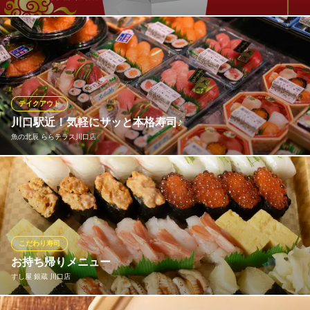
家にいながら外食気分が味わえる素敵な テイクアウトメニューを
ご用意しました。 当店の味をご家庭でお楽しみください。
中華料理 牡丹亭 南鳩ヶ谷店
南鳩ヶ谷駅 中華居酒屋
テイクアウト
埼玉高速鉄道線南鳩ヶ谷駅 徒歩4分
川口駅近！気軽にサッと本格寿司♪
埼玉県川口市南鳩ヶ谷4-14-5
魚の北辰 ららテラス川口店
「今日はお寿司が食べたい！」と思い立ったら、ぜひ当店へ。魚
屋『北辰』の新鮮な本格寿司を、気軽にお持ち帰りできます。仕
事帰りや買い物ついでにサッと立ち寄れる便利さが◎ランチや夕
ご飯にぜひご利用ください。
こだわり寿司
魚の北辰 ららテラス川口店
お持ち帰りメニュー
魚屋直営寿司と鮨ケーキ
すし屋 銀蔵 川口店
ＪＲ京浜東北線川口駅 徒歩3分
埼玉県川口市栄町3-5-1