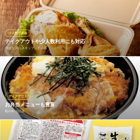
内容は、メニューページのお持ち帰りメニューをご覧ください◎
ご予約も承ります！
すし屋 銀蔵 川口店
寿司 居酒屋
少人数で宴会
ＪＲ川口駅 徒歩1分
テイクアウトや少人数利用にも対応
埼玉県川口市栄町3-1-21
つぼ八 川口スキップシティ店
人気メニューをお家でも楽しめるテイクアウトサービスもござい
ます。 少人数でのご利用にも最適な落ち着いた空間で、美味しい
お料理をお楽しみいただけます！
つぼ八 川口スキップシティ店
テイクアウト
居酒屋
お弁当メニューも豊富
埼玉高速鉄道線鳩ヶ谷駅 徒歩21分
松のや 川口店
埼玉県川口市上青木3-12-63 彩の国ビジュアルプラザ
揚げたてのとんかつ専門店のお弁当をご家庭でもどうぞ。お電話
でもご注文承ります。