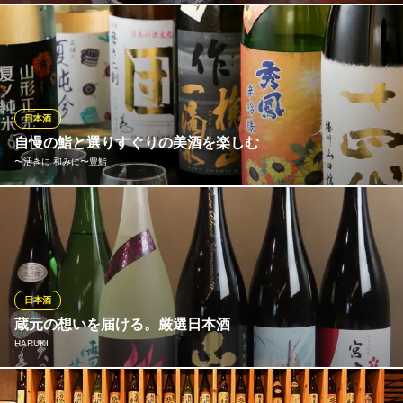
ＪＲ大宮駅 徒歩6分
埼玉県さいたま市大宮区下町1-40-1 鈴木ビル2F
必ず試飲して仕入れ！ウィスキーと日本酒にこだわりあり。ウィ
スキーは『山崎12年』『倉吉12年』といった繊細な和食(鮮魚)に
合う国産銘柄を10種を常にご用意。通も納得の充実ラインナップ
です。日本酒は定番の『久保田 萬寿』をはじめ、兵庫県の『超特
撰 日本盛 惣花 純米吟醸』等、全国から銘酒を各種取り揃えてお
日本酒
ります。
自慢の鮨と選りすぐりの美酒を楽しむ
〜活きに 和みに〜豊鮨
和食 完全個室居酒屋 だいもん 大宮店
完全個室│豪華海鮮
豊鮨では、ビールやサワーといったお馴染みのドリンクのほか、
ＪＲ大宮駅 徒歩1分
埼玉県さいたま市大宮区大門町1-69 武蔵屋ビル3F
焼酎・ワインなどの本格派のお酒も各種ご用意。その中でも特に
お薦めは日本酒。日本全国の地酒の中から純米酒や大吟醸を中心
にセレクト。握りや料理に合わせるも良し、お好みや気分に合わ
せるも良し。美味しいお酒が楽しい時間を演出してくれます。
日本酒
蔵元の想いを届ける。厳選日本酒
〜活きに 和みに〜豊鮨
HARUKI
鮨屋
ＪＲ大宮駅西口 徒歩2分
埼玉県さいたま市大宮区桜木町1-4-3 いちまるきゅうビル中1F
和食との相性を第一に考え、全国各地から選び抜いた日本酒を取