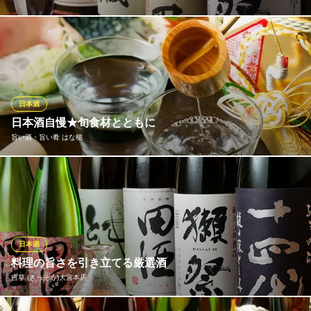
地酒…獺祭・久保田・緑川・楯野川・手取川・〆張鶴・八海山・
寒梅など全36種 厳選本格焼酎・・・【芋】なかむら・明るい農
村・川越・富乃宝山 くじら・黒霧島 ・海 ・一刻者など全18種
【麦】二階堂 閻魔赤 田苑 麦汁 中々 など全9種 【黒糖】喜
界島・れんと【泡盛】久米仙 残波 その他焼酎4種
日本酒
※こちらは夜のみのこだわりです。
日本酒自慢★旬食材とともに
旨い酒・旨い肴 はな穂
カインドハウス膳 zen大宮西口店
大宮個室居酒屋地酒
酒にも季節がございます。一番搾りの生酒は、香りが良く、フレ
ＪＲ大宮駅西口 徒歩1分
埼玉県さいたま市大宮区桜木町1-4-2 JLPAビル3F
ッシュな新酒ならではの、みずみずしい香りと、コクのある味が
楽しめます。また、熟成された風味を味わっていただきたい、素
朴な懐かしさを誘うお酒もあります。飲み方や、料理の合わせ方
など、新しい日本酒の楽しみ方と感動をお伝えします。
日本酒
料理の旨さを引き立てる厳選酒
旨い酒・旨い肴 はな穂
吉草 (きっそう)大宮本店
大宮 居酒屋 海鮮
ＪＲ大宮駅西口 徒歩2分