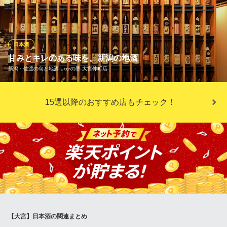
り揃えております。有名な銘柄はもちろん、小規模ながら情熱を
持った蔵元の希少な一本まで、幅広いラインナップが自慢です。
季節ごとに、その時期にしか味わえない特別酒なども入荷。お料
理やお客様の好みに合わせ、スタッフが最適な一杯をご提案いた
日本酒
します。
甘みとキレのある味を。新潟の地酒
新潟・佐渡の旬と地酒 いかの墨 大宮仲町店
HARUKI
東北料理居酒屋
当店では新潟の地酒を数多くご用意しております。日本酒の甘み
ＪＲ大宮駅 徒歩3分
15選以降のおすすめ店もチェック！
埼玉県さいたま市大宮区桜木町1-3-4 東栄アネックスビル2 2F
とキレのある味をご堪能ください。また、日本酒と相性抜群な料
理の数々をご提供しております。もちろんビールやワイン、カク
テルも多く取り揃えておりますのでお好みのお飲み物をお選び頂
けます。お料理と合わせてお楽しみください。
新潟・佐渡の旬と地酒 いかの墨 大宮仲町店
大宮割烹和食個室宴会
ＪＲ大宮駅 徒歩1分
埼玉県さいたま市大宮区仲町1-1-1 大宮タウンビル2F
【大宮】日本酒の関連まとめ