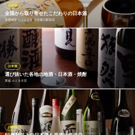
しみください。
日本酒
全国から取り寄せたこだわりの日本酒
産直地魚と農園野菜 煉
全席個室 じぶんどき 大宮東口駅前店
魚卸直営店で鮮魚を堪能
ＪＲ大宮駅西口 徒歩8分 シーノ大宮ビルの1階
埼玉県さいたま市大宮区桜木町1-10-15 シーノ大宮センタープラザ1F
お飲み物はは日本各地の厳選日本酒を取り揃え、お得な3種飲み比
べや、初心者の方も飲みやすい日本酒を使用したカクテルをご用
意しております。甘口から辛口、純米酒から大吟醸まで、ご満足
いただける銘酒にきっと出会えます。 こだわりの京料理と日本酒
は相性抜群ですので、是非お料理とともにご堪能下さい。
日本酒
選び抜いた各地の地酒・日本酒・焼酎
全席個室 じぶんどき 大宮東口駅前店
寅福 ルミネ大宮
日本酒 創作和食 個室
ＪＲ大宮駅東口 徒歩1分
埼玉県さいたま市大宮区大門町1-93 大宮大門町ビル5F
華やかな香りとすっきりと味わいが人気の「獺祭」や、米の旨味
と風味がしっかりしてキレのある「勝山 緑」など、厳選した日本
酒や焼酎などを多数取り揃えております。和の食事に合うワイン
や女性に人気のある果実酒などもご用意しております。
日本酒
寅福 ルミネ大宮