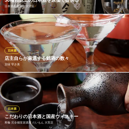
50種類以上の日本酒を原価で提供◎
和食と日本酒ダイニング
日本酒原価酒蔵 大宮店
ＪＲ大宮駅 徒歩1分
埼玉県さいたま市大宮区錦町630 ルミネ大宮ルミネ2 4F
新政、九平次、鳳凰美田、写楽などの人気銘柄が、すべて原価で
楽しめます！詳しくは下記日本酒リストをご確認ください！ま
た、銘柄を絞った全店共通のイベントも行っております。 【毎月
第一、第四木曜日】十四代の日 【毎月6がつく日】No.6の日 【毎
月第二、第三火曜日】而今の日
日本酒
店主自らが厳選する銘酒の数々
日本酒原価酒蔵 大宮店
京味 宇さ美
日本酒と和食ダイニング
ＪＲ大宮駅 徒歩4分
埼玉県さいたま市大宮区仲町1-114 レッツビルB1
京料理に良く合う、京都の地酒を中心に、お料理に合わせて美味
しい銘酒をご堪能くださいませ。季節ごとに旬の地酒も仕入れて
おります。京料理と相性抜群なお酒をゆっくりと、贅沢に、ここ
ろゆくまでお楽しみください。こだわりのグラスで飲むお酒はさ
らに美味しく、丁寧な味わいの京料理にお酒もすすみます。
日本酒
こだわりの日本酒と国産ウィスキー
京味 宇さ美
和食 完全個室居酒屋 だいもん 大宮店
大宮 京懐石