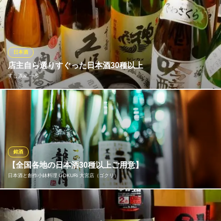
埼玉県さいたま市大宮区桜木町2-2-3
店長こだわりの厳選した全国各地の地酒を約15種を取り揃え。獺
祭・十四代・田酒など人気銘柄や季節ごとで味わえる限定酒も入
荷している場合がございますので、お気軽にスタッフにお声掛け
ください。また蕎麦屋ならではの、焼酎や果実酒の蕎麦湯割りな
どもございますので是非お試しあれ！
日本酒
店主自ら選りすぐった日本酒30種以上
吉草 (きっそう)大宮本店
すし酒家 一歩
【大宮】本格蕎麦居酒屋
ＪＲ大宮駅東口 徒歩6分
埼玉県さいたま市大宮区宮町3-1-7 HSビル1F
全国各種から取り寄せいたしました！当店厳選の日本酒ラインナ
ップです！こだわりの銘酒を約30種類揃えております。 ☆本日の
おすすめ☆【兵庫】「奥播磨」…穏やかな吟醸香を感じられる。
【栃木】「鳳凰美田ワインセル」…珍しいワイン酵母を使って醸
した純米吟醸酒。
銘酒
【全国各地の日本酒30種以上ご用意】
すし酒家 一歩
日本酒と創作小鉢料理 GOKURi 大宮店（ゴクリ）
新鮮魚介×寿司×地鶏
ＪＲ大宮駅東口 徒歩3分
埼玉県さいたま市大宮区宮町1-35-2 B1
【飲み比べ】「お料理は少しで良いんだけど・・・」という方も
大歓迎です。お酒に合うアテもご用意していますので、季節のお