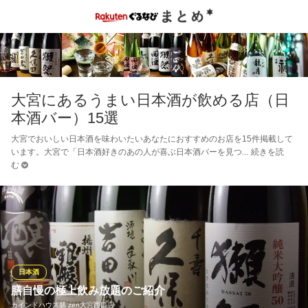
大宮にあるうまい日本酒が飲める店（日
本酒バー）15選
大宮でおいしい日本酒を味わいたいあなたにおすすめのお店を15件掲載して
います。大宮で「日本酒好きのあの人が喜ぶ日本酒バーを見つ
続きを読
む
日本酒
膳自慢の極上飲み放題のご紹介
カインドハウス膳 zen大宮西口店