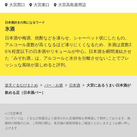
大宮西口
大宮東口
大宮高島屋周辺
日本酒好きの気になるワード
氷酒
日本酒や梅酒、焼酎などを凍らせ、シャーベット状にしたもの。
アルコール度数が高くなるほど凍りにくくなるため、氷酒は度数2
0％程度以下の日本酒やリキュールが中心。日本酒を瞬間凍結させ
た「みぞれ酒」は、アルコールと水分を分離させないことでフレ
ッシュな風味が楽しめると評判。
楽天ぐるなびまとめ
バー・お酒
日本酒
大宮にあるうまい日本酒が
飲める店（日本酒バー）
※ご注意事項
コンテンツは、ぐるなび加盟店より提供された店舗情報を再構成して制作しております。掲
載時の情報のため、ご利用の際は、各店舗の最新情報をご確認くださいますようお願い申し
上げます。