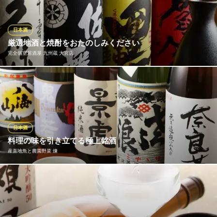
酒だけ楽しむ方もお気軽にお越しください。お一人様でも大歓
迎！60mlから量を選べるので全国各地の日本酒の飲み比べが楽し
めます。季節限定酒や稀少な日本酒、新興酒造の日本酒まで豊富
日本酒
な品揃え。
厳選地酒と焼酎をおたのしみください
完全個室居酒屋 九州蔵 大宮店
日本酒と創作小鉢料理 GOKURi 大宮店（ゴクリ）
日本酒小鉢料理ウニ料理
当店では、日本酒、焼酎にもこだわっております。獺祭や久保
埼玉新都市交通伊奈線大宮駅 徒歩4分
埼玉県さいたま市大宮区仲町1-125-11 1F
田、佐藤、吉兆宝山などの厳選地酒や本格焼酎を多数取り揃えて
おります。出汁が自慢の煮物料理や毎朝仕入れる鮮魚との相性抜
群です。各コースや逸品料理とご一緒にお愉しみください。
日本酒
完全個室居酒屋 九州蔵 大宮店
料理の味を引き立てる極上銘酒
全席扉付きの完全個室
産直地魚と農園野菜 煉
ＪＲ大宮駅 徒歩1分
埼玉県さいたま市大宮区大門町1-1 ミナトビルB1
全国の蔵元より極上銘酒を厳選して常時15種程取り揃えておりま
す。地元埼玉の銘酒や人気の銘酒『田酒』、メニューにない季節
限定酒などのご用意もございます。自慢の鮮魚の刺身はもちろ
ん、旬野菜の逸品や肉料理と極上銘酒の絶妙なハーモニーをお楽