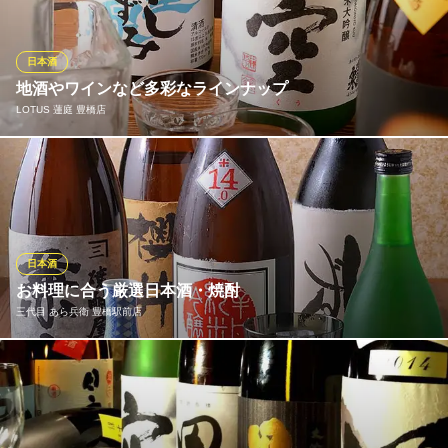
♪様々なシーンで利用出来ますように新鮮な食材を生かした創作料
理が豊富に揃っております。
日本酒
日本酒と海鮮が美味しいお店 ひろうもん 豊橋駅店
地酒やワインなど多彩なラインナップ
豊橋 海鮮 居酒屋
LOTUS 蓮庭 豊橋店
豊鉄市内線駅前大通駅 徒歩3分
愛知県豊橋市広小路1-18 ユメックスビル2F
当店では特に日本酒やワインの品揃えにこだわっており、随時入
荷も変わります。有名な銘柄ではなくても、各地にある多数の銘
柄の中から厳選したお酒をご用意しております。「ほしいずみ」
や「蓬莱泉・空」は出張者や観光でお越しのお客様にもおすすめ
したい愛知県の銘酒です。
日本酒
お料理に合う厳選日本酒・焼酎
LOTUS 蓮庭 豊橋店
三代目 あら兵衛 豊橋駅前店
豊橋の和食個室居酒屋
ＪＲ豊橋駅東口 徒歩5分
愛知県豊橋市駅前大通1-27 大石ビル1F
当店では、地酒をはじめとする全国各地の日本酒を数多くご用
意！入手困難な地酒・蓬莱泉の『空』も入荷しております！上品
にメロンのように香り、口に含むと酸を感じさせない優しい口当
たりと心地よい甘味が上品なテイスト。後半はじんわりといった