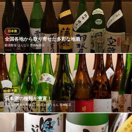
店主が腕によりをかけた鮨の味わいを一層際立たせるのは選りす
ぐりの日本酒。鮨との相性を考えて選びました。冷酒は大将がお
すすめする一杯もご用意。時期によっては熱燗のふぐひれ酒もご
ざいます。
日本酒
鮨 慎之助 愛知県
全国各地から取り寄せた多彩な地酒
新鮮なネタを使った鮨
鮨酒肴場 はんなり 豊橋駅前店
豊鉄渥美線高師駅 徒歩27分
愛知県豊橋市大山町字上青尻18-1
日本全国各地から選りすぐりの日本酒・地酒を厳選して取り揃え
ております。また、日本酒本来の香りや旨みをじっくりと味わっ
てお愉しみいただくために、当店では「シャンパングラス」にこ
だわってご提供いたします。「何度でもまた飲みたくなる！」そ
んな想いを込めた一滴をご用意して皆様のご来店をお待ちしてお
日本酒
ります。
日本酒の種類が豊富！
日本酒と海鮮が美味しいお店 ひろうもん 豊橋駅店
鮨酒肴場 はんなり 豊橋駅前店
創作和食 寿司
日本酒の種類が豊富！美味しい日本酒を常に探して仕入れており
ＪＲ豊橋駅 徒歩1分
愛知県豊橋市駅前大通1-135 ココラアベニュー1F
ます♪居酒屋で欠かせない鮮魚・鍋など居酒屋メニューも豊富です