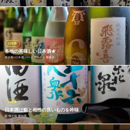
飲み放題は全40種！また厳選された日本酒が10種付き！日本酒好
き・会社宴会に超オススメ！日本酒と海鮮の相性◎クーポン値引
きでお得に！飲み放題付きコースは当店自慢の朝採れ鮮魚入り！
鮮魚専門 日本酒 二六丸 豊橋駅前店
日本酒
名物はお刺身の船盛り
各地の美味しい日本酒★
ＪＲ豊橋駅 徒歩3分
焼き鳥×日本酒 バードスペース 豊橋店
愛知県豊橋市駅前大通1-55 COCOLAFRONT1F
地元 豊橋のお酒から各地の厳選したお酒を揃えております。 焼き
鳥との相性も抜群です。
焼き鳥×日本酒 バードスペース 豊橋店
豊橋 駅前 宴会 焼鳥
日本酒
ＪＲ豊橋駅 徒歩2分
日本酒は鮨と相性の良いものを吟味
愛知県豊橋市白河町34 1F
鮨 慎之助 愛知県