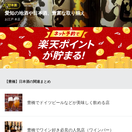
感じで余韻も楽しめます。
日本酒
愛知の地酒や日本酒、豊富な取り揃え
三代目 あら兵衛 豊橋駅前店
お江戸 本店
名古屋コーチン鶏料理
ＪＲ豊橋駅東口 徒歩3分
愛知県豊橋市駅前大通1-70
全室個室なのでゆっくりと過ごしていただけ、豊橋駅から徒歩3分
の立地なので、接待や、会社での宴会にも最適です。特に日本酒
は希少価値の高い物から定番酒まで居酒屋ならではの幅広い品揃
え、お好みや、料理に合わせてお楽しみいただけます。半合(90m
l）からご注文可能なので、少しずつ様々な銘柄をお試しいただけ
ます。
【豊橋】日本酒の関連まとめ
お江戸 本店
全室個室のもつ鍋居酒屋
ＪＲ豊橋駅 徒歩2分
愛知県豊橋市松葉町1-24
豊橋でドイツビールなどが美味しく飲める店
豊橋でワイン好き必見の人気店（ワインバー）