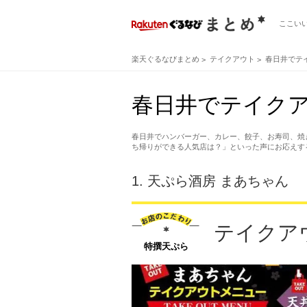
ここい
楽天ぐるなびまとめ
テイクアウト
春日井でテ
春日井でテイク
春日井でハンバーガー、カレー、餃子、お寿司、焼
ち帰りができる人気店は？」といった声にお応えす
1.
天ぷら酒房 まあちゃん
テイクア
特撰天ぷら