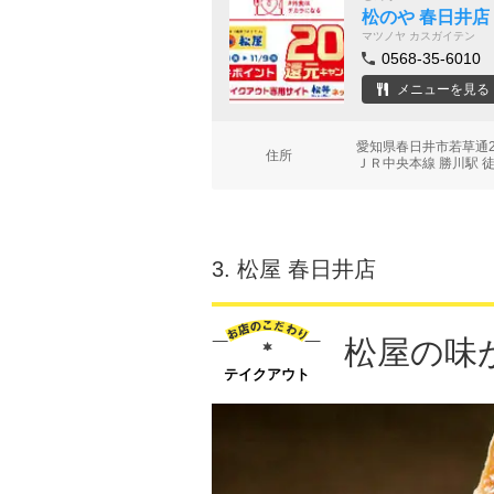
松のや 春日井店
マツノヤ カスガイテン
0568-35-6010
メニューを見る
愛知県春日井市若草通2
住所
ＪＲ中央本線 勝川駅 徒
3.
松屋 春日井店
松屋の味
テイクアウト