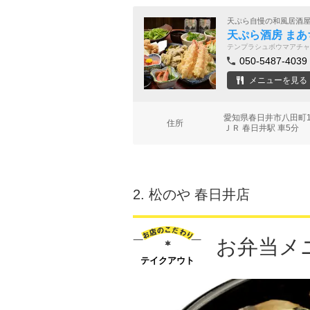
天ぷら自慢の和風居酒
天ぷら酒房 まあ
テンプラシュボウマアチャ
050-5487-4039
メニューを見る
愛知県春日井市八田町1
住所
ＪＲ 春日井駅 車5分
2.
松のや 春日井店
お弁当メ
テイクアウト