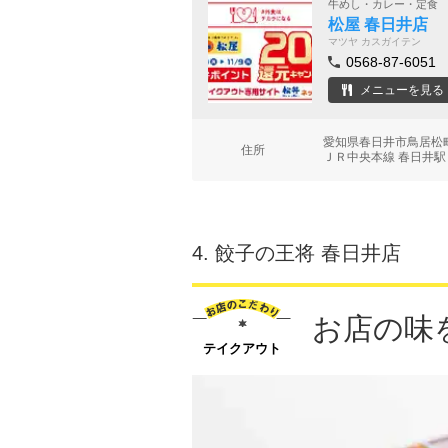
牛めし・カレー・定食
松屋 春日井店
マツヤ カスガイテン
0568-87-6051
メニューを見る
愛知県春日井市鳥居松
住所
ＪＲ中央本線 春日井駅
4.
餃子の王将 春日井店
お店の味
テイクアウト