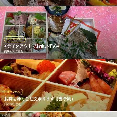
オードブルの他に旬の前菜やお肉、夜のアラカルトメニューがそ
のままテイクアウトできます。お好みのメニューを組み合わせて
おうち時間を楽しんでみては！お酒の販売もしておりますのでBit
の料理に合わせてワインはいかがでしょうか♪
テイクアウト
Tsubamesanjo Bit Niigata
●テイクアウトでお食い初め●
本格イタリアン
四季の味 日登美
ＪＲ新潟駅万代口 車5分
新潟県新潟市中央区新島町通1ノ町1977
当店では、お子様のお食い初めお料理のテイクアウトをご提供し
ております。ご家族様のお弁当も是非、ご一緒にご注文頂き合計
１万円以上で旧市内配達も可能です。詳しくはお弁当のページを
ご覧ください。
オリジナル
四季の味 日登美
お持ち帰りご注文承ります（要予約）
懐石料理/日本料理
日本料理 雪花
ＪＲ新潟駅 徒歩28分
新潟県新潟市中央区東堀通8番町1425 玉家ビル3F