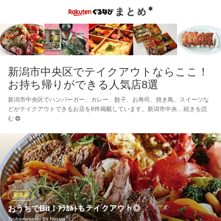
新潟市中央区でテイクアウトならここ！
お持ち帰りができる人気店8選
新潟市中央区でハンバーガー、カレー、餃子、お寿司、焼き鳥、スイーツな
どがテイクアウトできるお店を8件掲載しています。新潟市中央
続きを読
む
新潟産
おうちでBit！ｱﾗｶﾙﾄもテイクアウト◎
Tsubamesanjo Bit Niigata