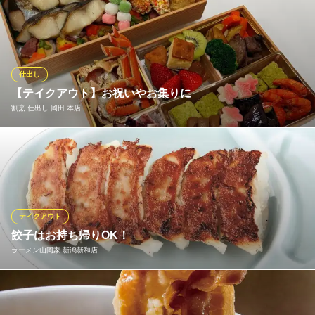
ご来店いただいてお召し上がりいただくお料理同様に、季節の食
材をふんだんに使用し、真心込めて１つ１つお作り致します。お
祝い事やご法要、会議やパーティーなど、あらゆるシーンでご活
用ください。 お持ち帰りのメニューにつきましては、下記「詳細
を見る」のボタンでご覧いただけます。
仕出し
【テイクアウト】お祝いやお集りに
日本料理 雪花
割烹 仕出し 岡田 本店
四季を味わう日本料理店
ＪＲ新潟駅 車10分
新潟県新潟市中央区古町通9番町1481-1
ご親戚やお友達、地域のお集まりにオードブルや仕出し弁当など
【割烹仕出し岡田】ならではのお品書きでお届けしております。
お写真のオードブルは11,880円です。（５人前）ご予算ご相談下
さいませ。
テイクアウト
割烹 仕出し 岡田 本店
餃子はお持ち帰りOK！
季節の会席料理、割烹
ラーメン山岡家 新潟新和店
ＪＲ越後線白山駅 徒歩21分
新潟県新潟市中央区本町通4番町276
山岡家の餃子はお持ち帰りができます。 冷凍でもOKですので、山
岡家の味をお家でもお楽しみ頂けます！ ご家族や友人へのお土産