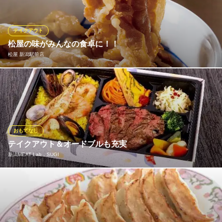
にも最適！ ジューシーな濃厚肉汁をご堪能下さい。
ラーメン山岡家 新潟新和店
テイクアウト
こだわりラーメン
松屋の味がみんなの食卓に！！
ＪＲ新潟駅 徒歩33分
松屋 新潟駅前店
新潟県新潟市中央区新和1-5-37
健康で豊かな食生活を応援する松屋では、一部のメニューをのぞ
き「できたて」をその場でお持ち帰りいただけます。 朝食・ラン
チタイム・夕飯や夜食など、いろいろなシーンに合わせてぜひご
利用ください！
おもてなし
松屋 新潟駅前店
テイクアウト＆オードブルも充実
牛めし・カレー・定食
新潟MEAT Lab．SUGI
ＪＲ新潟駅万代口 徒歩3分
新潟県新潟市中央区東大通1-6-1
若姫牛サーロインステーキ、魚介の旨みが詰まったパエリアをは
じめとした、お肉料理に特化したお弁当を提供いたします。業者
様向けのお弁当の他、ロケ弁、ご自宅で楽しむオードブルまで幅
広くご対応致します。お気軽にお問い合わせください。