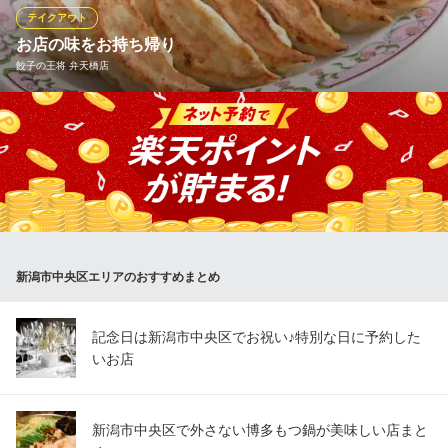
テイクアウト
新潟MEAT Lab．SUGI
お店の味をお持ち帰り
ダイニングバー・バル
餃子の王将 弁天橋店
ＪＲ新潟駅 徒歩7分
新潟県新潟市中央区東大通2-8-4
餃子の王将メニューがお持ち帰り出来ます。 ※店舗によりメニュ
ーが異なりますので、詳しくは店舗へお問い合わせ下さい。
餃子の王将 弁天橋店
中華レストラン
ＪＲ新潟駅南口 徒歩20分
新潟県新潟市中央区紫竹山6-1-18
新潟市中央区エリアのおすすめまとめ
記念日は新潟市中央区でお祝い♪特別な日に予約した
いお店
新潟市中央区で外さない博多もつ鍋が美味しい店まと