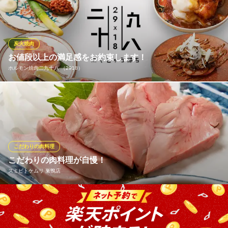
位をご提供！ 赤身、白身や多種多様の部位が楽しめる「黒毛和牛
一頭盛り合わせ」、「肩芯」1,680円（税込）、「カイノミ」1,78
0円（税込）、「いちぼ」1,880円（税込）などの希少部位をお楽
しみいただけます。
炭火焼肉
お値段以上の満足感をお約束します！
炭火和牛一頭焼肉 錦
ホルモン焼肉二九十八 （2918）
巣鴨焼肉居酒屋宴会貸切
都営三田線巣鴨駅A3番出口 徒歩1分
東京都豊島区巣鴨3-28-7 長島ビルB1
当店は・・リーズナブルなだけではなくお値段以上の満足感をお
約束いたします。 目方半分 X お値段半分 ＝ うまけりゃい
いじゃん！！いいとこを、ちょっとづつ沢山召し上がれます。お
肉・ホルモンの仕入れに拘るだけではなく、毎日仕込みの手間暇
をしっかりと行っています。
こだわりの肉料理
こだわりの肉料理が自慢！
ホルモン焼肉二九十八 （2918）
スミビトケムリ 巣鴨店
隠れ家的ホルモン焼肉
ＪＲ巣鴨駅 徒歩2分
東京都豊島区巣鴨1-13-2 松原ビル1F
【スミビトケムリ】といえばもつ焼き！ 国産の旨い朝挽き鶏を厳
選！！選び抜かれたブランドが当店自慢♪絶品モツ料理をご堪能下
さい♪ お得な宴会でも惜しみなく使用しております♪名物のハイボ