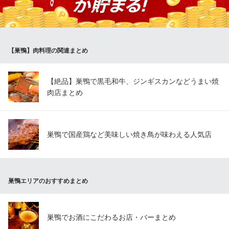
ール卓上サーバー完備です！ご予算に合わせて各種ご用意♪炭火で
焼き上げた地鶏の素材本来の味をご堪能下さい♪
スミビトケムリ 巣鴨店
【巣鴨】肉料理の関連まとめ
巣鴨もつ焼き専門店
都営三田線巣鴨駅 徒歩1分
東京都豊島区巣鴨2-3-3 第二福島ビル1F
【絶品】巣鴨で黒毛和牛、ジンギスカンなどうまい焼
肉店まとめ
巣鴨で国産鶏など美味しい焼き鳥が味わえる人気店
巣鴨エリアのおすすめまとめ
巣鴨でお酒にこだわるお店・バーまとめ