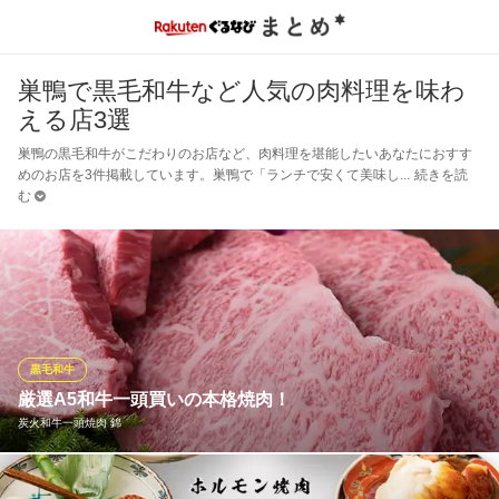
巣鴨で黒毛和牛など人気の肉料理を味わ
える店3選
巣鴨の黒毛和牛がこだわりのお店など、肉料理を堪能したいあなたにおすす
めのお店を3件掲載しています。巣鴨で「ランチで安くて美味し
続きを読
む
黒毛和牛
厳選A5和牛一頭買いの本格焼肉！
炭火和牛一頭焼肉 錦
和牛を一頭買いしているからこそ楽しめる赤身、白身など希少部