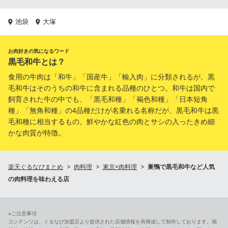
池袋
大塚
お肉好きの気になるワード
黒毛和牛とは？
食用の牛肉は「和牛」「国産牛」「輸入肉」に分類されるが、黒
毛和牛はそのうちの和牛に含まれる品種のひとつ。和牛は国内で
飼育された牛の中でも、「黒毛和種」「褐色和種」「日本短角
種」「無角和種」の4品種だけが名乗れる名称だが、黒毛和牛は黒
毛和種に相当するもの。鮮やかな紅色の肉とサシの入ったきめ細
かな肉質が特徴。
楽天ぐるなびまとめ
肉料理
東京×肉料理
巣鴨で黒毛和牛など人気
の肉料理を味わえる店
※ご注意事項
コンテンツは、ぐるなび加盟店より提供された店舗情報を再構成して制作しております。掲