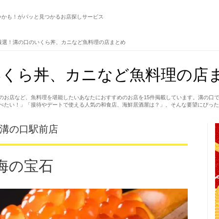
いかも！がパッと見つかるお店探しサービス
厳選！溝の口のいくら丼、カニなど魚料理の店まとめ
くら丼、カニなど魚料理の店ま
のお店など、魚料理を堪能したいあなたにおすすめのお店を15件掲載しています。溝の口
べたい！」「接待やデートで使える人気の和食店、海鮮居酒屋は？」、そんな要望にぴった
 溝の口駅前店
海の宝石