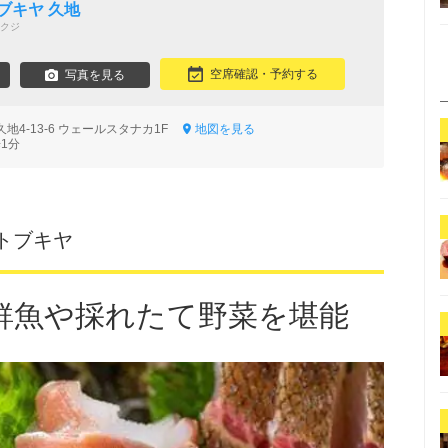
ブキヤ 久地
クジ
空席確認・予約する
写真を見る
地4-13-6 ウェールスタナカ1F
地図を見る
1分
トブキヤ
鮮魚や採れたて野菜を堪能