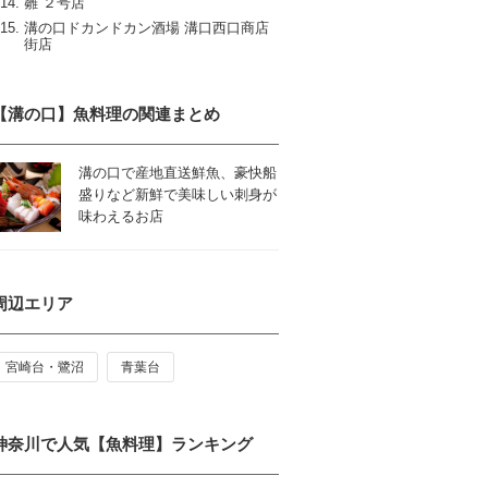
雛 ２号店
溝の口ドカンドカン酒場 溝口西口商店
街店
【溝の口】魚料理の関連まとめ
溝の口で産地直送鮮魚、豪快船
盛りなど新鮮で美味しい刺身が
味わえるお店
周辺エリア
宮崎台・鷺沼
青葉台
神奈川で人気【魚料理】ランキング