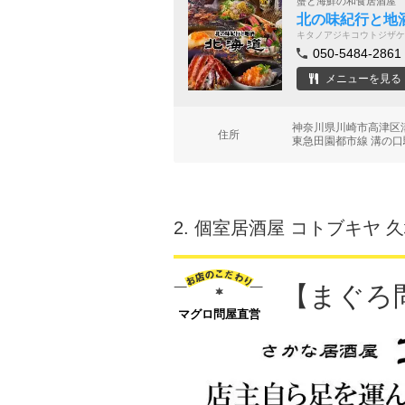
蟹と海鮮の和食居酒屋
北の味紀行と地酒
キタノアジキコウトジザケ
050-5484-2861
メニューを見る
神奈川県川崎市高津区溝
住所
東急田園都市線 溝の口
2.
個室居酒屋 コトブキヤ 
【まぐろ
マグロ問屋直営