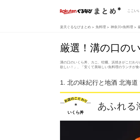
ここい
楽天ぐるなびまとめ
魚料理
神奈川×魚料理
厳選！溝の口のい
溝の口のいくら丼、カニ、牡蠣、浜焼きがこだわり
欲しい！」、「安くて美味しい魚料理のランチが食
1.
北の味紀行と地酒 北海道
あふれる
いくら丼