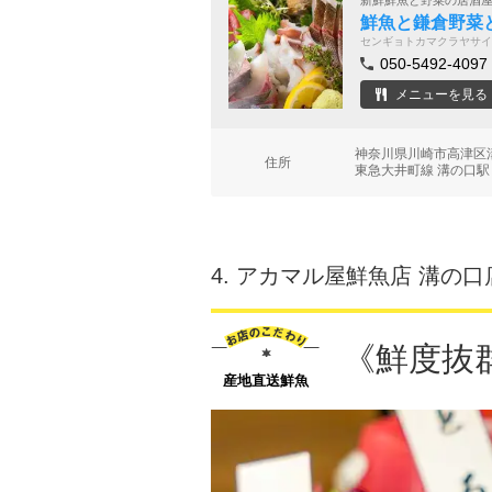
新鮮鮮魚と野菜の居酒
鮮魚と鎌倉野菜
センギョトカマクラヤサイ
050-5492-4097
メニューを見る
神奈川県川崎市高津区溝
住所
東急大井町線 溝の口駅
4.
アカマル屋鮮魚店 溝の口
《鮮度抜
産地直送鮮魚