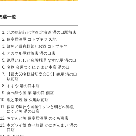
15選一覧
北の味紀行と地酒 北海道 溝の口駅前店
個室居酒屋 コトブキヤ 久地
鮮魚と鎌倉野菜とお酒 コトブキヤ
アカマル屋鮮魚店 溝の口店
絶品いわしと台所料理 なすび屋 溝の口
名物 金運つくね たまい本店 溝の口
【最大50名様貸切宴会OK】鶴屋 溝の口
駅前店
すずや 溝の口本店
食べ酔う屋 菜 溝の口 個室
魚と串焼 發 久地駅前店
個室で味わう国産牛タンと朝どれ鮮魚
にくと魚 溝の口店
おでんと魚 個室居酒屋 のくち商店
本ズワイ蟹 食べ放題 かにざんまい 溝の
口店