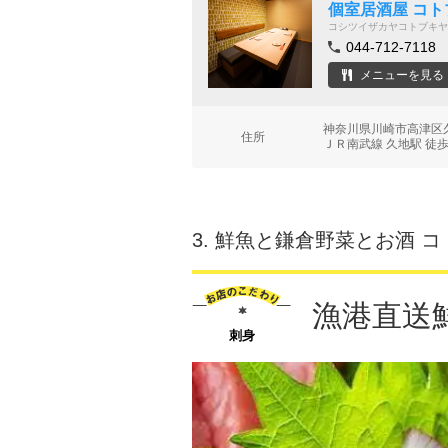
個室居酒屋 コト
コシツイザカヤコトブキヤ
044-712-7118
メニューを見る
神奈川県川崎市高津区久
住所
ＪＲ南武線 久地駅 徒歩
3.
鮮魚と鎌倉野菜とお酒 コ
漁港直送
刺身