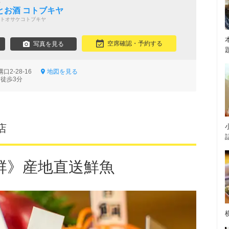
屋
とお酒 コトブキヤ
トオサケコトブキヤ
空席確認・予約する
写真を見る
口2-28-16
地図を見る
 徒歩3分
店
群》産地直送鮮魚