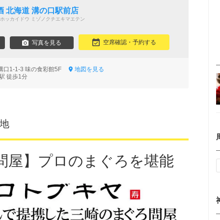
 北海道 溝の口駅前店
ホッカイドウ ミゾノクチエキマエテン
空席確認・予約する
写真を見る
口1-1-3 味の食彩館5F
地図を見る
駅 徒歩1分
久地
問屋】プロのまぐろを堪能