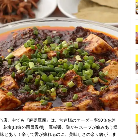
当店。中でも『麻婆豆腐』は、常連様のオーダー率90％を誇
、花椒[山椒の同属異種]、豆板醤、鶏がらスープが絡みあう様
旨味とあり！辛くて舌が痺れるのに、美味しさの余り箸が止ま