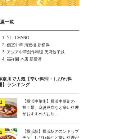
4選一覧
YI－CHANG
個室中華 清宏楼 新横浜
アジア中華創作料理 天府餃子城
福祥園 本店 新横浜
神奈川で人気【辛い料理・しびれ料
理】ランキング
【横浜中華街】横浜中華街の
担々麺、麻婆豆腐など辛い料理
がおすすめのお店…
【横浜駅】横浜駅のスンドゥブ
チゲ、しびれ鍋など辛い料理が