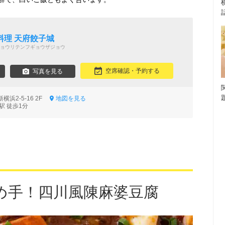
料理 天府餃子城
ョウリテンフギョウザジョウ
空席確認・予約する
写真を見る
浜2-5-16 2F
地図を見る
駅 徒歩1分
め手！四川風陳麻婆豆腐