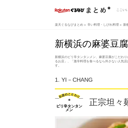
ここい
楽天ぐるなびまとめ
辛い料理・しびれ料理
新
新横浜の麻婆豆腐
新横浜のピリ辛タンタンメン、麻婆豆腐がこだわり
るお店」、「激辛料理を食べるなら外さない人気店
す。
1.
YI－CHANG
正宗坦々
ピリ辛タンタン
メン