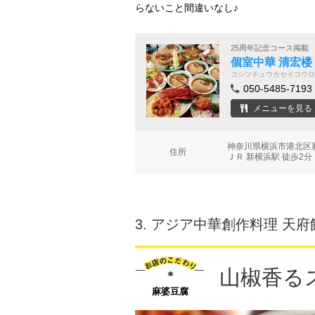
らないこと間違いなし♪
25周年記念コース掲載
個室中華 清宏楼
コシツチュウカセイコウロ
050-5485-7193
メニューを見る
神奈川県横浜市港北区新
住所
ＪＲ 新横浜駅 徒歩2分
3.
アジア中華創作料理 天府
山椒香る
麻婆豆腐