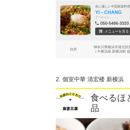
体に優しい中国家庭料
YI－CHANG
イーチャン
050-5486-3333
メニューを見る
神奈川県横浜市港北区新
住所
ＪＲ横浜線 新横浜駅 
2.
個室中華 清宏楼 新横浜
食べるほ
品
麻婆豆腐