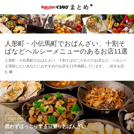
人形町・小伝馬町でおばんざい、十割そ
ばなどヘルシーメニューのあるお店11選
人形町・小伝馬町のおばんざい、十割そばがこだわりのお店など、ヘルシー
を堪能したいあなたにおすすめのお店を11件掲載しています。
続きを読
む
おばんざい
思わずほっこりする日替りおばんざい
せき亭