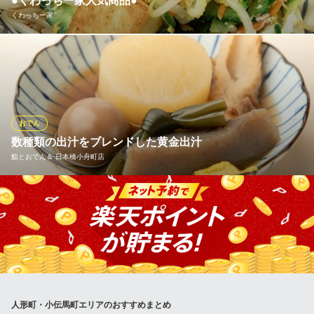
●くわっちー家人気商品●
日本料理 魚久本店
くわっちー家
日本料理
地下鉄日比谷線人形町駅A2番出口 徒歩1分
東京都中央区日本橋人形町1-1-20
ゴーヤーちゃんぷるー 沖縄と言えばゴーヤ!!ビタミンCを多く含
み、なんとレモンの約4倍！！当店1番人気(^^)/ ぜひ一度お召し上
がり下さい♪
くわっちー家
おでん
沖縄料理
数種類の出汁をブレンドした黄金出汁
都営浅草線人形町駅 徒歩4分
鮨とおでん＆ 日本橋小舟町店
東京都中央区日本橋堀留町1-10-1 カクタビル 1F
自慢のおでんは、「とろろ春菊」や「牛すじネギ袋」など、変わ
り種を多種ラインナップ。自慢のおでんは数種類の出汁をブレン
ドした贅沢な一品となっております！
鮨とおでん＆ 日本橋小舟町店
お鮨とおでんと創作料理
都営浅草線人形町駅 徒歩5分
人形町・小伝馬町エリアのおすすめまとめ
東京都中央区日本橋小舟町9-3 日本橋相互ビル1F