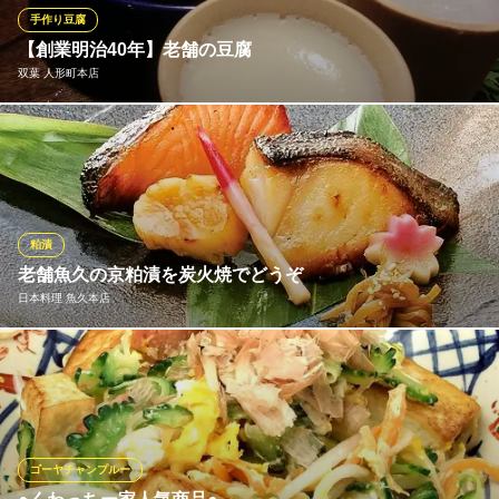
巻き卵も「魔法卵」「むそうどり」というブランド卵を使用して
手作り豆腐
います。
【創業明治40年】老舗の豆腐
双葉 人形町本店
人形町はたり
日本酒で楽しむ蕎麦屋
創業は明治40年！下町で4代続く味と質にこだわったお店です。普
地下鉄日比谷線人形町駅 徒歩2分
東京都中央区日本橋人形町2-9-4
段口にしている豆腐とは違い、濃厚で刺激的な口当たりをご堪能
ください。
双葉 人形町本店
粕漬
昔ながらの豆腐料理
老舗魚久の京粕漬を炭火焼でどうぞ
地下鉄日比谷線人形町駅A1出口 徒歩1分
日本料理 魚久本店
東京都中央区日本橋人形町2-4-9 双葉ビル2F
創業から百年を迎える魚久は日本初の京粕漬専門店です。魚久看
板の酒粕漬は脂乗りの良い魚との相性が良く、風雅な酒粕白味噌
漬は魚本来の味を引き立て、味噌酒粕漬は個性ある魚を濃厚な味
に仕上げています。魚久は厳選した鮮魚に合わせ、三種の粕床で
漬け込んだ京粕漬を、炭火焼でお出しします。
ゴーヤチャンプルー