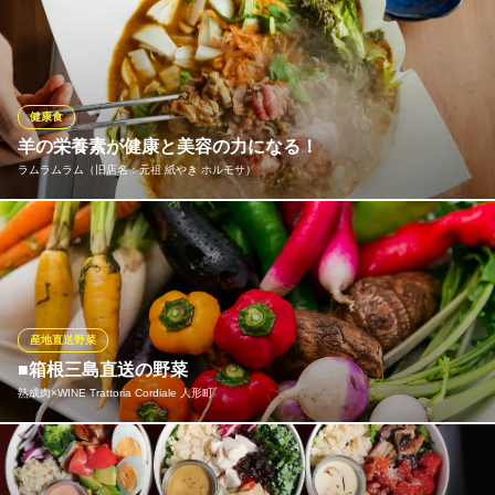
東京都中央区日本橋人形町3-7-2
鮮度抜群！新鮮佐賀野菜を使用しております！ おすすめは「本日
の焼き野菜」。その日届いた佐賀野菜を、丁寧に炭火で炙り、佐
賀産調味料で召し上っていただきます。 そのほか、佐賀銘柄トマ
トを使用した「生トマトハイ」など、野菜の旨みをそのままいか
したメニューがめじろ押しです！
健康食
羊の栄養素が健康と美容の力になる！
佐賀県三瀬村ふもと 赤鶏 馬喰町店
ラムラムラム（旧店名：元祖 紙やき ホルモサ）
佐賀PRご当地酒場！
ＪＲ総武線馬喰町駅2番出口 徒歩1分
東京都中央区日本橋馬喰町1-4-3 共栄ビル1F
ラム肉さえ食べてれば美人になれます！！40代がしっかり摂るべ
きたんぱく源は、魚や豆腐、鶏肉より赤身のお肉。なかでも羊肉
は、女性の美容と健康に欠かせない成分がたっぷり！更にタレに
はたっぷりの野菜と果物とナッツにスパイスで構成され、全部食
べても１人前３５０kcalで1日に必要な野菜も摂れる優れものでめ
産地直送野菜
ちゃ旨。
■箱根三島直送の野菜
熟成肉×WINE Trattoria Cordiale 人形町
ラムラムラム（旧店名：元祖 紙やき ホルモサ）
紙やき鍋（ホルモサ）
箱根・三島直送の厳選野菜を使用しております！日当たりがよく
地下鉄人形町駅 徒歩1分
東京都中央区日本橋人形町1-5-12 萬武ビルディング B1
冷涼でミネラル豊富な土壌で育った野菜はどれも甘みがあり味も