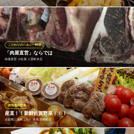
とにかく種類が豊富♪毎日8～10種ほどの手作りおばんざいをご用
意しております。一品380円(税抜)～で、お得な3品盛り980円(税
抜)もございます。カウンターにズラリと並べた、日替りのおばん
ざいの中からお好きな物をお選びください。優しい味わいにおも
わずほっこりしてしまう、旬味を旨い酒とともに味わいくださ
こだわりのヘルシー料理
い。
「肉屋直営」ならでは
肉屋直営 小松屋 人形町本店
せき亭
産直鮮魚とおばんざい
中間業者を通さず、自社工場（SPA）で解体・整形まで行うた
都営浅草線人形町駅 徒歩1分
東京都中央区日本橋人形町1-18-6 岡野ビル2F
め、余計なコストをカットし、その分を「肉の質と量」に還元し
ています。特にこだわっているのは、現代のヘルシー志向に合わ
せた「低脂肪牛」。サシ（脂）に頼らず、赤身本来の濃厚な旨味
をダイレクトに感じていただけます。
産地直送野菜
産直！！新鮮佐賀野菜！！！
肉屋直営 小松屋 人形町本店
佐賀県三瀬村ふもと 赤鶏 馬喰町店
肉屋直営 肉とワイン
都営浅草線人形町駅A5出口 徒歩1分