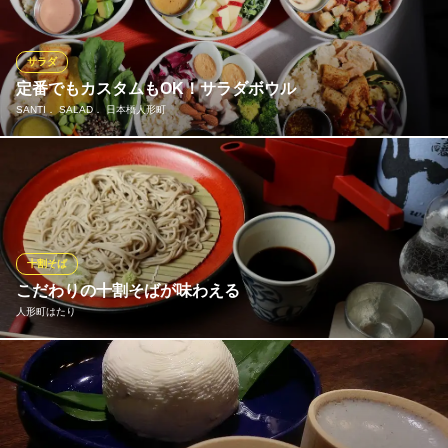
質も一級品。素材の味をふんだんに生かした当店こだわりの品々
を心行くまでご堪能ください♪
サラダ
熟成肉×WINE Trattoria Cordiale 人形町
定番でもカスタムもOK！サラダボウル
ワインと熟成肉のお店
SANTI． SALAD． 日本橋人形町
地下鉄日比谷線人形町駅A3番出口 徒歩1分
東京都中央区日本橋人形町2-6-9 1～3F
偏りがちな栄養バランスを整え、心も体も満たすサラダボウルを
ご提供しています！食物繊維やたんぱく質をしっかり摂れる食材
を組み合わせ、トレーニング中の方や、美容・健康を意識する方
にもぴったり。ベースやトッピングを自由に選んで、その日の気
分やライフスタイルに合わせた”自分だけのボウル”をお楽しみくだ
十割そば
さい。
こだわりの十割そばが味わえる
人形町はたり
SANTI． SALAD． 日本橋人形町
サラダボウル専門店
そば粉を石臼でゆっくりと挽き、きめ細かに練りこまれ、噛むほ
地下鉄日比谷線人形町駅 徒歩4分
東京都中央区日本橋堀留町1-6-1
どに香りが広がる自家製のそば。辛味の利いたつゆが更に風味を
引き立てます。そば粉は旬の期間が短いため２週おきに素材選定
を実施。常により良い状態での提供を徹底します。この他、出汁