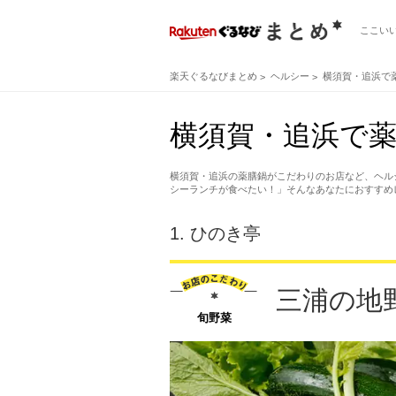
ここい
楽天ぐるなびまとめ
ヘルシー
横須賀・追浜で
横須賀・追浜で薬
横須賀・追浜の薬膳鍋がこだわりのお店など、ヘル
シーランチが食べたい！」そんなあなたにおすすめ
1.
ひのき亭
三浦の地
旬野菜