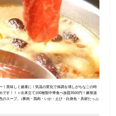
ー！美味しく健康に！気温の変化で体調を壊しがちなこの時
です！！＋出来立て100種類中華食べ放題3500円！麻辣湯
白2色のスープ。♪豚肉・鶏肉・いか・えび・白身魚・具材たっぷ