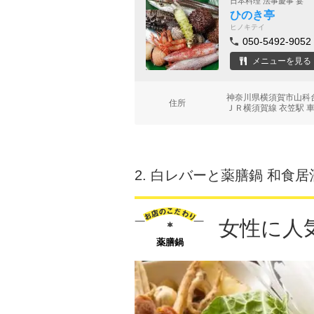
日本料理 法事慶事 宴
ひのき亭
ヒノキテイ
050-5492-9052
メニューを見る
神奈川県横須賀市山科台
住所
ＪＲ横須賀線 衣笠駅 車
2.
白レバーと薬膳鍋 和食居
女性に人
薬膳鍋