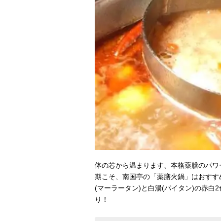
体の芯から温まります、本格薬膳のパワ
期こそ、南国亭の「薬膳火鍋」はおすすめ
(マーラータン)と白湯(パイタン)の赤
り！