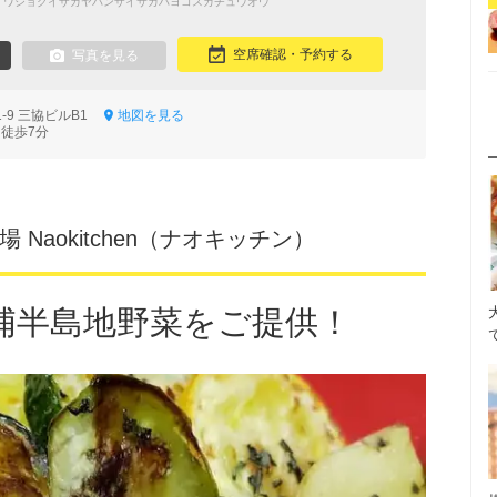
 ワショクイザカヤバンザイサカバヨコスカチュウオウ
空席確認・予約する
写真を見る
-9 三協ビルB1
地図を見る
 徒歩7分
Naokitchen（ナオキッチン）
浦半島地野菜をご提供！