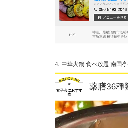
カクレガコシツイタリアン
050-5493-2046
メニューを見る
神奈川県横須賀市若松町
住所
京急本線 横須賀中央駅
4.
中華火鍋 食べ放題 南国亭
薬膳36種
女子会におすす
め